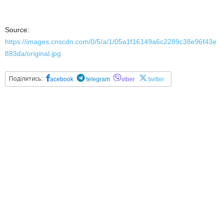
Source:
https://images.cnscdn.com/0/5/a/1/05a1f16149a6c2289c38e96f43e
883da/original.jpg
Поділитись:
acebook
telegram
viber
twitter