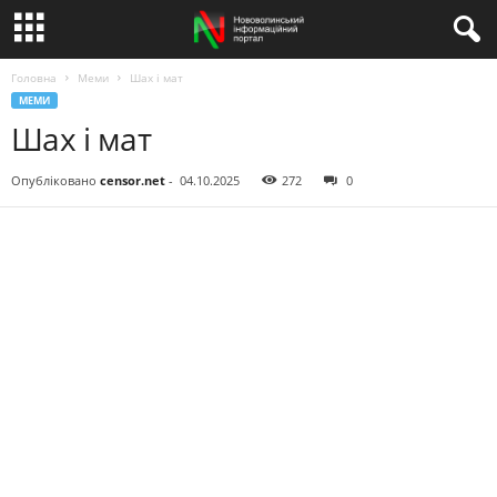
Головна
Меми
Шах і мат
МЕМИ
Шах і мат
Опубліковано
censor.net
-
04.10.2025
272
0