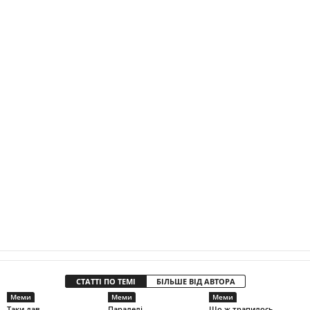
СТАТТІ ПО ТЕМІ
БІЛЬШЕ ВІД АВТОРА
Меми
Меми
Меми
Таки дав
Паралелі
Що ж трапилось