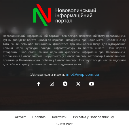
Нововолинський інформаційний портал - веб-ресурс, присвячений місту Нововолинськ.
Тут ви знайдете багато цікавої та корисної інформації про наше місто, незалежно від
того, чи ви гість або мешканець. Дізнайтеся про найцікавіші місця для відвідування,
новини, події, культурні заходи, інфраструктуру та багато іншого. Наш портал
створений, щоб стати вашим надійним джерелом інформації про Нововолинськ,
оголошення Нововолинська, нерухомість у Нововолинську, автобазар Нововолинська,
організації Нововолинська, робота у Нововолинську. Приєднуйтесь до нас та відкрийте
для себе всю красу та потенціал нашого чудового міста.
Зв'язатися з нами:
info@nvip.com.ua
Акаунт
Правила
Контакти
Реклама у Нововолинську
Guest Post