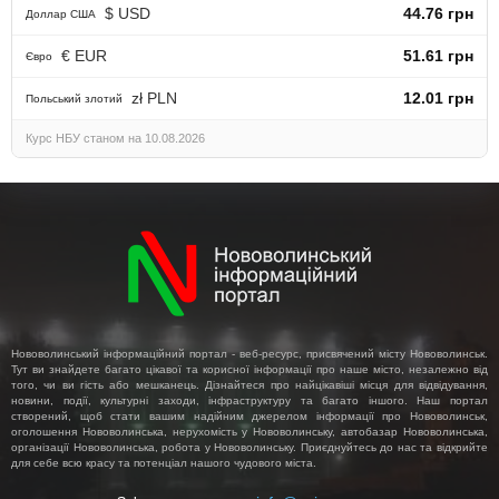
$ USD
44.76 грн
Доллар США
€ EUR
51.61 грн
Євро
zł PLN
12.01 грн
Польський злотий
Курс НБУ станом на 10.08.2026
Нововолинський інформаційний портал - веб-ресурс, присвячений місту Нововолинськ.
Тут ви знайдете багато цікавої та корисної інформації про наше місто, незалежно від
того, чи ви гість або мешканець. Дізнайтеся про найцікавіші місця для відвідування,
новини, події, культурні заходи, інфраструктуру та багато іншого. Наш портал
створений, щоб стати вашим надійним джерелом інформації про Нововолинськ,
оголошення Нововолинська, нерухомість у Нововолинську, автобазар Нововолинська,
організації Нововолинська, робота у Нововолинську. Приєднуйтесь до нас та відкрийте
для себе всю красу та потенціал нашого чудового міста.