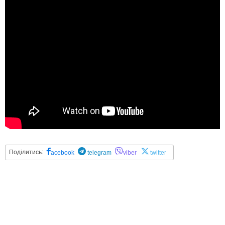
Поділитись:
acebook
telegram
viber
twitter