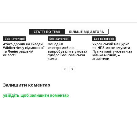
СТАТТІ ПО ТЕМІ
БІЛЬШЕ ВІД АВТОРА
Без категорії
Без категорії
Без категорії
Атака дронів на склади
Понад 60
Український бліцкриг
Wildberries у підмосков’ї
електромобілів
по НПЗ може змусити
та Ленінградській
випробували в умовах
Путіна капітулювати за
області
суворої монгольської
кілька місяців, –
зими
аналітики
Залишити коментар
увійдіть щоб залишити коментар