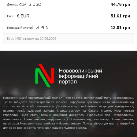
$ USD
44.76 грн
Доллар США
€ EUR
51.61 грн
Євро
zł PLN
12.01 грн
Польський злотий
Курс НБУ станом на 10.08.2026
Нововолинський інформаційний портал - веб-ресурс, присвячений місту Нововолинськ.
Тут ви знайдете багато цікавої та корисної інформації про наше місто, незалежно від
того, чи ви гість або мешканець. Дізнайтеся про найцікавіші місця для відвідування,
новини, події, культурні заходи, інфраструктуру та багато іншого. Наш портал
створений, щоб стати вашим надійним джерелом інформації про Нововолинськ,
оголошення Нововолинська, нерухомість у Нововолинську, автобазар Нововолинська,
організації Нововолинська, робота у Нововолинську. Приєднуйтесь до нас та відкрийте
для себе всю красу та потенціал нашого чудового міста.