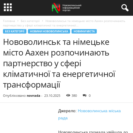
Головна
Без категорії
Нововолинськ та німецьке місто Аахен розпочинають
партнерство у сфері кліматичної та енергетичної...
БЕЗ КАТЕГОРІЇ
НОВИНИ НОВОВОЛИНСЬКА
НОВИНИ МІСТА
Нововолинськ та німецьке
місто Аахен розпочинають
партнерство у сфері
кліматичної та енергетичної
трансформації
Опубліковано
novrada
-
23.10.2025
380
0
Джерело:
Нововолинська міська
рада
Нововолинська громада увійшла до