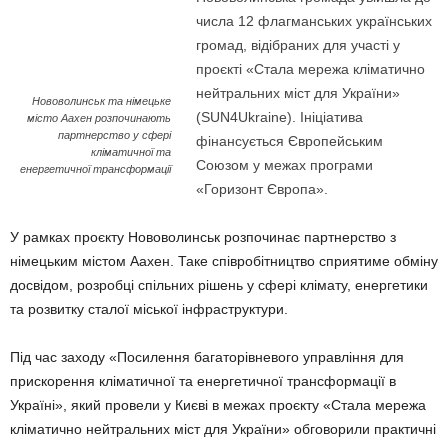
числа 12 флагманських українських
громад, відібраних для участі у
проєкті «Стала мережа кліматично
нейтральних міст для України»
Нововолинськ та німецьке
(SUN4Ukraine). Ініціатива
місто Аахен розпочинають
партнерство у сфері
фінансується Європейським
кліматичної та
Союзом у межах програми
енергетичної трансформації
«Горизонт Європа».
У рамках проєкту Нововолинськ розпочинає партнерство з
німецьким містом Аахен. Таке співробітництво сприятиме обміну
досвідом, розробці спільних рішень у сфері клімату, енергетики
та розвитку сталої міської інфраструктури.
Під час заходу «Посилення багаторівневого управління для
прискорення кліматичної та енергетичної трансформації в
Україні», який провели у Києві в межах проєкту «Стала мережа
кліматично нейтральних міст для України» обговорили практичні