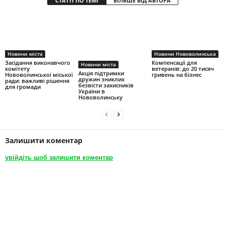
СТАТТІ ПО ТЕМІ
БІЛЬШЕ ВІД АВТОРА
Новини міста
Новини Нововолинська
Засідання виконавчого
Компенсації для
Новини міста
комітету
ветеранів: до 20 тисяч
Акція підтримки
Нововолинської міської
гривень на бізнес
дружин зниклих
ради: важливі рішення
безвісти захисників
для громади
України в
Нововолинську
Залишити коментар
увійдіть щоб залишити коментар