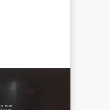
ете багато
найтеся про