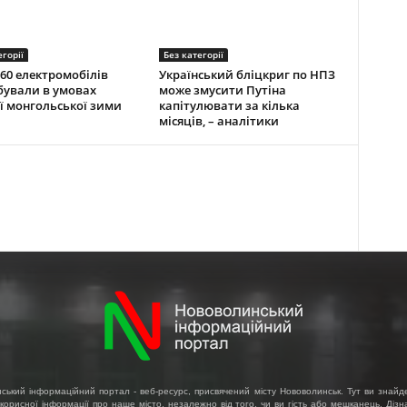
егорії
Без категорії
60 електромобілів
Український бліцкриг по НПЗ
ували в умовах
може змусити Путіна
ї монгольської зими
капітулювати за кілька
місяців, – аналітики
ський інформаційний портал - веб-ресурс, присвячений місту Нововолинськ. Тут ви знайд
 корисної інформації про наше місто, незалежно від того, чи ви гість або мешканець. Діз