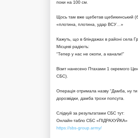
поки на 100 см.
Щось там вже щебетав щебикинський (бе
«плотина, плотина, удар ВСУ…»
Кажуть, що в бліндажах в районі села Г
Місцеві радіють:
“Тепер у нас не окопи, а канали!”
Візит нанесено Птахами 1 окремого Це
СБС).
Операція отримала назву “Дамба, ну ти 
дорозвідки, дамба трохи попсута.
Слідкуй за результатами СБС тут:
Онлайн-табло СБС «ПІДРАХУЙКА»
https://sbs-group.army/