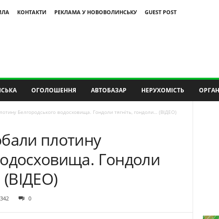
ИЛА
КОНТАКТИ
РЕКЛАМА У НОВОВОЛИНСЬКУ
GUEST POST
СЬКА
ОГОЛОШЕННЯ
АВТОБАЗАР
НЕРУХОМІСТЬ
ОРГАН
лотину Белгородського водосховища. Гондоли тягніть, гондоли… (ВІДЕО)
обали плотину
водосховища. Гондоли
 (ВІДЕО)
342
0