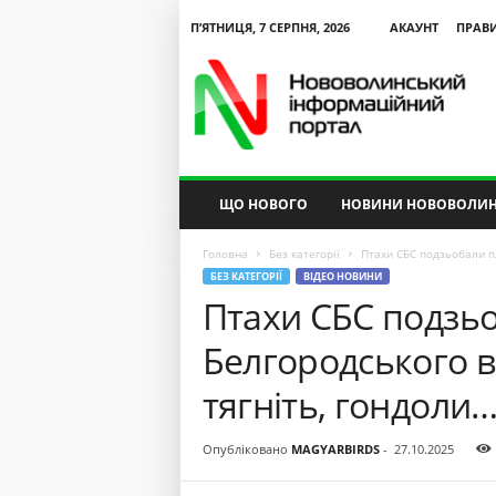
П’ЯТНИЦЯ, 7 СЕРПНЯ, 2026
АКАУНТ
ПРАВ
N
V
I
P
ЩО НОВОГО
НОВИНИ НОВОВОЛИН
Головна
Без категорії
Птахи СБС подзьобали п
БЕЗ КАТЕГОРІЇ
ВІДЕО НОВИНИ
Птахи СБС подзь
Белгородського 
тягніть, гондоли…
Опубліковано
MAGYARBIRDS
-
27.10.2025