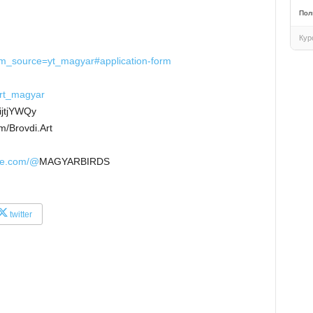
Пол
Кур
utm_source=yt_magyar#application-form
ert_magyar
jtjYWQy
/Brovdi.Art
be.com/@
MAGYARBIRDS
twitter