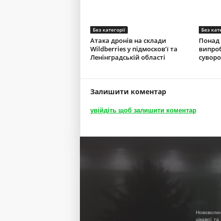
Без категорії
Без кат
Атака дронів на склади
Понад 
Wildberries у підмосков’ї та
випроб
Ленінградській області
суворо
Залишити коментар
увійдіть щоб залишити коментар
Нововолин
цікавої та