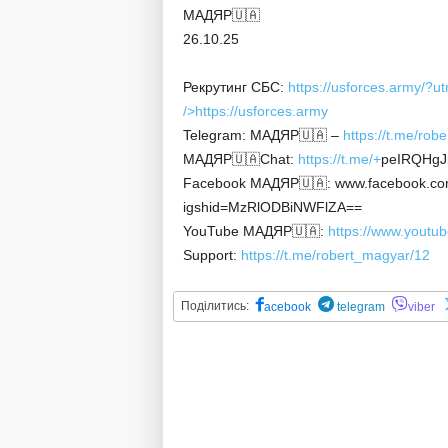
МАДЯР🇺🇦
26.10.25
Рекрутинг СБС:
https://usforces.army/?
/>
https://usforces.army
Telegram: МАДЯР🇺🇦 –
https://t.me/rob
МАДЯР🇺🇦Chat:
https://t.me/+
peIRQHgJi
Facebook МАДЯР🇺🇦: www.facebook.com
igshid=MzRlODBiNWFlZA==
YouTube МАДЯР🇺🇦:
https://www.youtu
Support:
https://t.me/robert_magyar/12
Поділитись:
acebook
telegram
viber