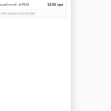
zł PLN
12.01 грн
ьський злотий
с НБУ станом на 10.08.2026