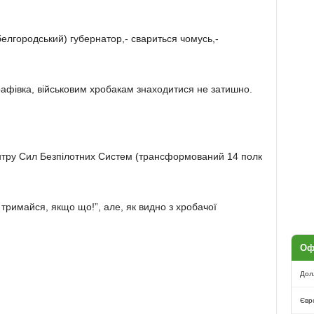
лгородський) губернатор,- свариться чомусь,-
рафівка, військовим хробакам знаходитися не затишно.
нтру Сил Безпілотних Систем (трансформований 14 полк
тримайся, якщо що!”, але, як видно з хробачої
Оф
Дол
Євр