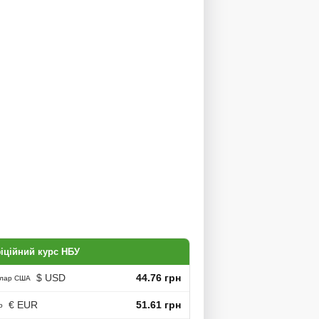
іційний курс НБУ
$ USD
44.76 грн
лар США
€ EUR
51.61 грн
о