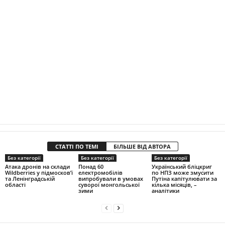
СТАТТІ ПО ТЕМІ
БІЛЬШЕ ВІД АВТОРА
Без категорії
Без категорії
Без категорії
Атака дронів на склади
Понад 60
Український бліцкриг
Wildberries у підмосков’ї
електромобілів
по НПЗ може змусити
та Ленінградській
випробували в умовах
Путіна капітулювати за
області
суворої монгольської
кілька місяців, –
зими
аналітики