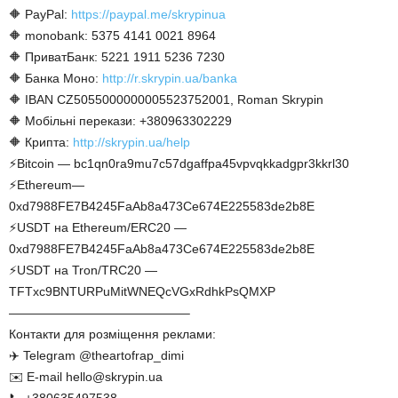
🔶 PayPal:
https://paypal.me/skrypinua
🔶 monobank: 5375 4141 0021 8964
🔶 ПриватБанк: 5221 1911 5236 7230
🔶 Банка Моно:
http://r.skrypin.ua/banka
🔶 IBAN CZ5055000000005523752001, Roman Skrypin
🔶 Мобільні перекази: +380963302229
🔶 Крипта:
http://skrypin.ua/help
⚡Bitcoin — bc1qn0ra9mu7c57dgaffpa45vpvqkkadgpr3kkrl30
⚡Ethereum—
0xd7988FE7B4245FaAb8a473Ce674E225583de2b8E
⚡USDT на Ethereum/ERC20 —
0xd7988FE7B4245FaAb8a473Ce674E225583de2b8E
⚡USDT на Tron/TRC20 —
TFTxc9BNTURPuMitWNEQcVGxRdhkPsQMXP
——————————————–
Контакти для розміщення реклами:
✈️ Telegram @theartofrap_dimi
✉️ E-mail hello@skrypin.ua