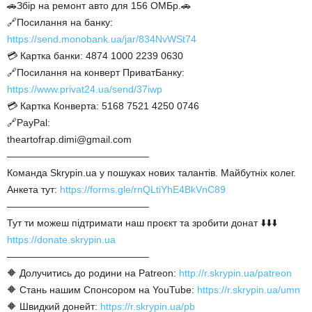
🚗Збір на ремонт авто для 156 ОМБр.🚗
🔗Посилання на банку:
https://send.monobank.ua/jar/834NvWSt74
💳 Картка банки: 4874 1000 2239 0630
🔗Посилання на конверт ПриватБанку:
https://www.privat24.ua/send/37iwp
💳 Картка Конверта: 5168 7521 4250 0746
🔗PayPal:
theartofrap.dimi@gmail.com
——————————————–
Команда Skrypin.ua у пошуках нових талантів. Майбутніх колег.
Анкета тут:
https://forms.gle/rnQLtiYhE4BkVnC89
——————————————–
Тут ти можеш підтримати наш проєкт та зробити донат ⬇️⬇️⬇️
https://donate.skrypin.ua
——————————————–
🔶 Долучитись до родини на Patreon:
http://r.skrypin.ua/patreon
🔶 Стань нашим Спонсором на YouTube:
https://r.skrypin.ua/umn
🔶 Швидкий донейт:
https://r.skrypin.ua/pb