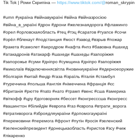
Tik Tok | Роми Скрипіна —
https://www.tiktok.com/@
roman_skrypin
#umn #україна #війнавукраїні #війна #війназросією
#війна_в_україні #дрон #дрони #железнаядорога #фламинго
#орел #орловскаяобласть #тец #тэц #саратов #туапсе #сочи
#орёл #блекаут #подстанция #мост #завод #взрыв #пожар
#ракета #самолет #аеродром #нафта #нпз #бавовна #шахед
#атакадронів #атакарф #шахеди #шахеды #запоріжжя
#запорожье #суми #дніпро #сумщина #дніпро #запоріжжя
#миколаїв #відключеннясвітла #новиниукраїни #ядерноеоружие
#болгарія #китай #кндр #газа #ізраїль #італія #стамбул
#туреччина #польша #англія #німеччина #франція #єс
#британія #рютте #nato #нато #трамп #венс #сша #америка
#віткофф #цру #договорняк #бессет #конгресссша #конгресс
#вашингтон #білийдім #европа #газ #європа #втрати_ворога
#втративорога #зброядляукраїни #допомогаукраїні
#перемовини #перемога #фронт #путін #росія #зеленский
#зеленскийпрезидент #донецькаобласть #христов #зсу #чиж
#лікаренко