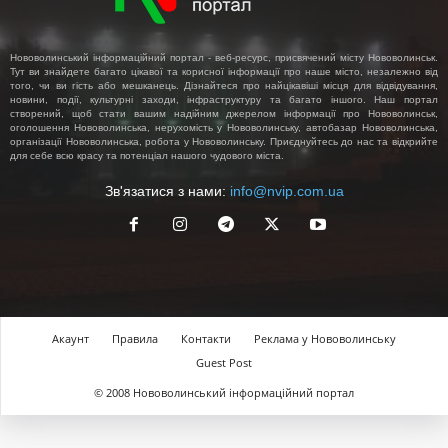
Нововолинський інформаційний портал - веб-ресурс, присвячений місту Нововолинськ.
Тут ви знайдете багато цікавої та корисної інформації про наше місто, незалежно від
того, чи ви гість або мешканець. Дізнайтеся про найцікавіші місця для відвідування,
новини, події, культурні заходи, інфраструктуру та багато іншого. Наш портал
створений, щоб стати вашим надійним джерелом інформації про Нововолинськ,
оголошення Нововолинська, нерухомість у Нововолинську, автобазар Нововолинська,
організації Нововолинська, робота у Нововолинську. Приєднуйтесь до нас та відкрийте
для себе всю красу та потенціал нашого чудового міста.
Зв'язатися з нами:
info@nvip.com.ua
Акаунт
Правила
Контакти
Реклама у Нововолинську
Guest Post
© 2008 Нововолинський інформаційний портал