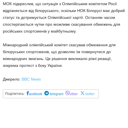
МОК підкреслив, що ситуація з Олімпійським комітетом Росії
відрізняється від білоруського, оскільки НОК Білорусі має добрий
статус та дотримується Олімпійської хартії. Останнім часом
спостерігаються чутки про можливе скасування обмежень для
російських спортсменів у майбутньому.
Міжнародний олімпійський комітет скасував обмеження для
білоруських спортсменів, що дозволяє їм повернутися до
міжнародних змагань. Це рішення викликало різні реакції,
зокрема протест з боку України.
Джерело:
BBC News
Поділитись:
acebook
telegram
viber
twitter