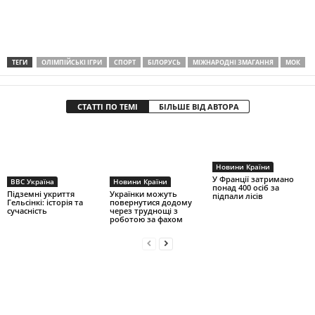
ТЕГИ
ОЛІМПІЙСЬКІ ІГРИ
СПОРТ
БІЛОРУСЬ
МІЖНАРОДНІ ЗМАГАННЯ
МОК
СТАТТІ ПО ТЕМІ
БІЛЬШЕ ВІД АВТОРА
Новини Країни
У Франції затримано
BBC Україна
Новини Країни
понад 400 осіб за
Підземні укриття
Українки можуть
підпали лісів
Гельсінкі: історія та
повернутися додому
сучасність
через труднощі з
роботою за фахом