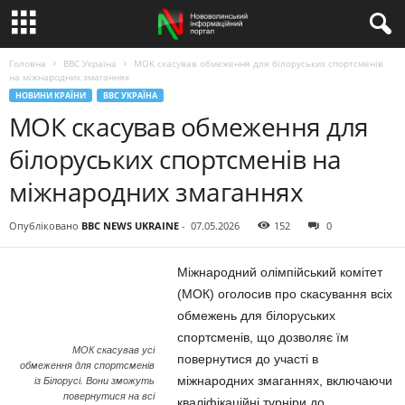
Головна
BBC Україна
МОК скасував обмеження для білоруських спортсменів
на міжнародних змаганнях
НОВИНИ КРАЇНИ
BBC УКРАЇНА
МОК скасував обмеження для
білоруських спортсменів на
міжнародних змаганнях
Опубліковано
BBC NEWS UKRAINE
-
07.05.2026
152
0
Міжнародний олімпійський комітет
(МОК) оголосив про скасування всіх
обмежень для білоруських
спортсменів, що дозволяє їм
МОК скасував усі
повернутися до участі в
обмеження для спортсменів
міжнародних змаганнях, включаючи
із Білорусі. Вони зможуть
повернутися на всі
кваліфікаційні турніри до