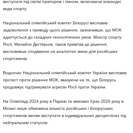
виступати під своїм прапором і гімном, включаючи командні
види спорту.
Національний олімпійський комітет Білорусі висловив
задоволення з приводу цього рішення, зазначивши, що МОК
адаптується до складних геополітичних умов. Міністр спорту
Росії, Михайло Дегтярьов, також привітав це рішення,
висловивши сподівання на аналогічні зміни для російських
спортсменів.
Водночас Національний олімпійський комітет України висловив
протест проти рішення МОК, вказуючи на те, що Білорусь
продовжує підтримувати агресію Росії проти України.
На Олімпіаді 2024 року в Парижі та зимових Іграх 2026 року в
Мілані лише обмежена кількість російських і білоруських
спортсменів зможе виступати в індивідуальних дисциплінах під
нейтральним статусом.