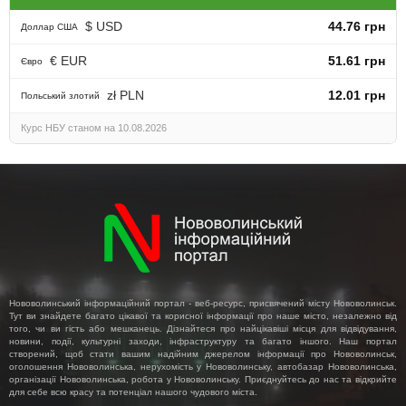
$ USD
44.76 грн
Доллар США
€ EUR
51.61 грн
Євро
zł PLN
12.01 грн
Польський злотий
Курс НБУ станом на 10.08.2026
Нововолинський інформаційний портал - веб-ресурс, присвячений місту Нововолинськ.
Тут ви знайдете багато цікавої та корисної інформації про наше місто, незалежно від
того, чи ви гість або мешканець. Дізнайтеся про найцікавіші місця для відвідування,
новини, події, культурні заходи, інфраструктуру та багато іншого. Наш портал
створений, щоб стати вашим надійним джерелом інформації про Нововолинськ,
оголошення Нововолинська, нерухомість у Нововолинську, автобазар Нововолинська,
організації Нововолинська, робота у Нововолинську. Приєднуйтесь до нас та відкрийте
для себе всю красу та потенціал нашого чудового міста.