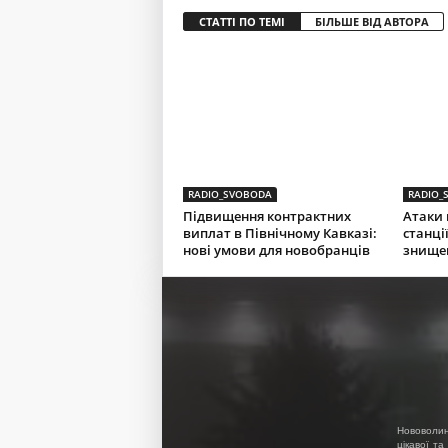
СТАТТІ ПО ТЕМІ
БІЛЬШЕ ВІД АВТОРА
RADIO_SVOBODA
RADIO_
Підвищення контрактних
Атаки 
виплат в Північному Кавказі:
станції
нові умови для новобранців
знищен
Нововолин
цікавої та