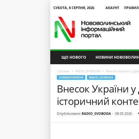
СУБОТА, 8 СЕРПНЯ, 2026
АКАУНТ
ПРАВИЛ
N
V
I
P
ЩО НОВОГО
НОВИНИ НОВОВОЛИН
Головна
RADIO_SVOBODA
Внесок України у Друг
НОВИНИ КРАЇНИ
RADIO_SVOBODA
Внесок України у 
історичний контек
Опубліковано
RADIO_SVOBODA
-
08.05.2026