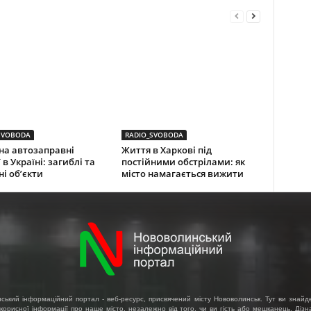
SVOBODA
RADIO_SVOBODA
на автозаправні
Життя в Харкові під
 в Україні: загиблі та
постійними обстрілами: як
і об’єкти
місто намагається вижити
ський інформаційний портал - веб-ресурс, присвячений місту Нововолинськ. Тут ви знайд
 корисної інформації про наше місто, незалежно від того, чи ви гість або мешканець. Діз