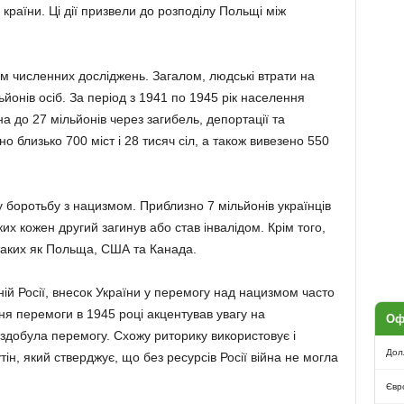
 країни. Ці дії призвели до розподілу Польщі між
ом численних досліджень. Загалом, людські втрати на
ьйонів осіб. За період з 1941 по 1945 рік населення
а до 27 мільйонів через загибель, депортації та
о близько 700 міст і 28 тисяч сіл, а також вивезено 550
у боротьбу з нацизмом. Приблизно 7 мільйонів українців
ких кожен другий загинув або став інвалідом. Крім того,
 таких як Польща, США та Канада.
сній Росії, внесок України у перемогу над нацизмом часто
ння перемоги в 1945 році акцентував увагу на
Оф
о здобула перемогу. Схожу риторику використовує і
Дол
ін, який стверджує, що без ресурсів Росії війна не могла
Євр