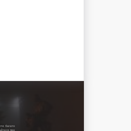
ете багато
найтеся про