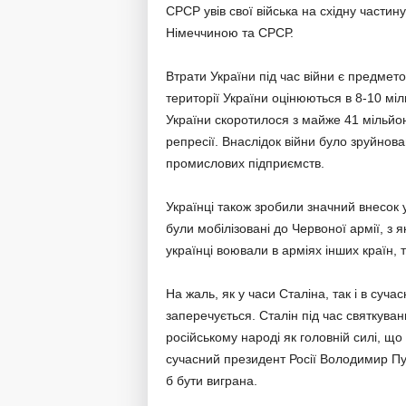
СРСР увів свої війська на східну частину
Німеччиною та СРСР.
Втрати України під час війни є предмет
території України оцінюються в 8-10 міл
України скоротилося з майже 41 мільйон
репресії. Внаслідок війни було зруйнован
промислових підприємств.
Українці також зробили значний внесок 
були мобілізовані до Червоної армії, з я
українці воювали в арміях інших країн,
На жаль, як у часи Сталіна, так і в суча
заперечується. Сталін під час святкува
російському народі як головній силі, щ
сучасний президент Росії Володимир Пут
б бути виграна.