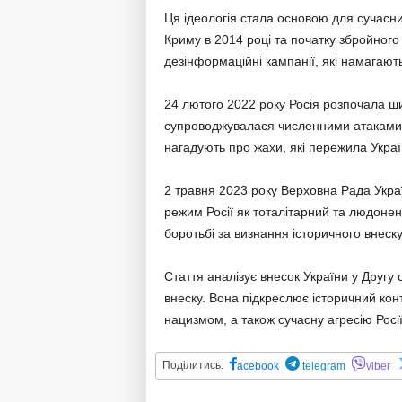
Ця ідеологія стала основою для сучасних
Криму в 2014 році та початку збройного
дезінформаційні кампанії, які намагають
24 лютого 2022 року Росія розпочала ш
супроводжувалася численними атаками на
нагадують про жахи, які пережила Україна
2 травня 2023 року Верховна Рада Украї
режим Росії як тоталітарний та людоне
боротьбі за визнання історичного внеску 
Стаття аналізує внесок України у Другу 
внеску. Вона підкреслює історичний конте
нацизмом, а також сучасну агресію Росії
Поділитись:
acebook
telegram
viber