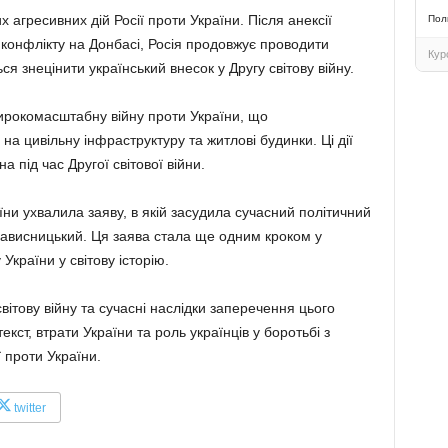
 агресивних дій Росії проти України. Після анексії
Пол
 конфлікту на Донбасі, Росія продовжує проводити
Кур
ся знецінити український внесок у Другу світову війну.
ирокомасштабну війну проти України, що
 цивільну інфраструктуру та житлові будинки. Ці дії
 під час Другої світової війни.
ни ухвалила заяву, в якій засудила сучасний політичний
нависницький. Ця заява стала ще одним кроком у
України у світову історію.
світову війну та сучасні наслідки заперечення цього
кст, втрати України та роль українців у боротьбі з
 проти України.
twitter