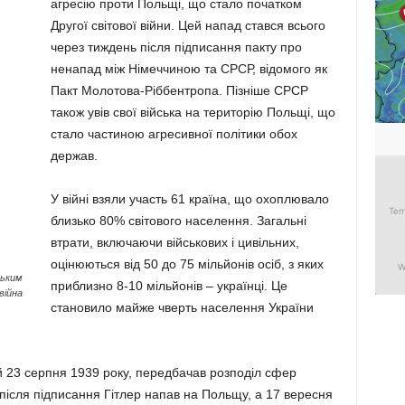
агресію проти Польщі, що стало початком
Другої світової війни. Цей напад стався всього
через тиждень після підписання пакту про
ненапад між Німеччиною та СРСР, відомого як
Пакт Молотова-Ріббентропа. Пізніше СРСР
також увів свої війська на територію Польщі, що
стало частиною агресивної політики обох
держав.
У війні взяли участь 61 країна, що охоплювало
близько 80% світового населення. Загальні
втрати, включаючи військових і цивільних,
оцінюються від 50 до 75 мільйонів осіб, з яких
ським
приблизно 8-10 мільйонів – українці. Це
війна
становило майже чверть населення України
 23 серпня 1939 року, передбачав розподіл сфер
 після підписання Гітлер напав на Польщу, а 17 вересня