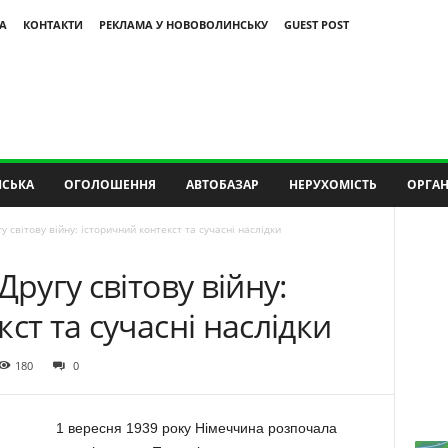
А
КОНТАКТИ
РЕКЛАМА У НОВОВОЛИНСЬКУ
GUEST POST
СЬКА
ОГОЛОШЕННЯ
АВТОБАЗАР
НЕРУХОМІСТЬ
ОРГАН
у світову війну: історичний контекст та сучасні наслідки
Другу світову війну:
ст та сучасні наслідки
180
0
1 вересня 1939 року Німеччина розпочала