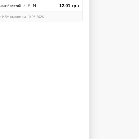
zł PLN
12.01 грн
ьський злотий
с НБУ станом на 10.08.2026