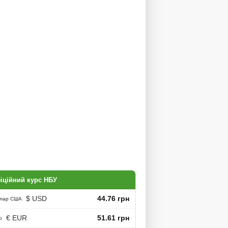
іційний курс НБУ
$ USD
44.76 грн
лар США
€ EUR
51.61 грн
о