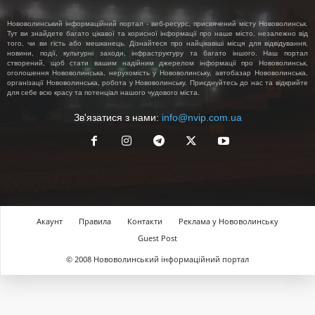
Нововолинський інформаційний портал - веб-ресурс, присвячений місту Нововолинськ.
Тут ви знайдете багато цікавої та корисної інформації про наше місто, незалежно від
того, чи ви гість або мешканець. Дізнайтеся про найцікавіші місця для відвідування,
новини, події, культурні заходи, інфраструктуру та багато іншого. Наш портал
створений, щоб стати вашим надійним джерелом інформації про Нововолинськ,
оголошення Нововолинська, нерухомість у Нововолинську, автобазар Нововолинська,
організації Нововолинська, робота у Нововолинську. Приєднуйтесь до нас та відкрийте
для себе всю красу та потенціал нашого чудового міста.
Зв'язатися з нами:
info@nvip.com.ua
Акаунт
Правила
Контакти
Реклама у Нововолинську
Guest Post
© 2008 Нововолинський інформаційний портал