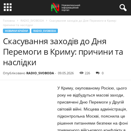
Головна
RADIO_SVOBODA
Скасування заходів до Дня Перемоги в Криму:
причини та наслідки
НОВИНИ КРАЇНИ
RADIO_SVOBODA
Скасування заходів до Дня
Перемоги в Криму: причини та
наслідки
Опубліковано
RADIO_SVOBODA
-
09.05.2026
226
0
У Криму, окупованому Росією, цього
року не відбудуться масові заходи,
присвячені Дню Перемоги у Другій
світовій війні. Місцева адміністрація,
підконтрольна Москві, пояснила це
рішення питаннями безпеки на фоні
триваючого військового конфлікту в