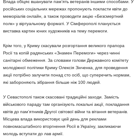
Влада обіцяє вшанувати пам’ять ветеранів іншими способами. У
російських соціальних мережах пропонують покласти квіти до
меморіалів онлайн, а також проводити акцію «Безсмертний
полк» у віртуальному форматі. У Сімферополі планується
виставка картин юних художників на тему перемоги.
Крім того, у Криму скасували розгортання великого прапора
Росії та копій радянських «Знамен Перемоги» через чинні
санітарні обмеження. За словами голови Державного комітету
молодіжної політики Криму Олексія Зінченка, для проведення
акції потрібно залучити понад сто осіб, що суперечить нормам,
які забороняють зібрання більше ніж 100 людей.
У Севастополі також скасовані традиційні заходи. Замість
військового параду там організують локальні акції, покладання
квітів до пам’ятників Другої світової війни та вітання ветеранів.
Місцева влада використовує цей день для реклами
повномасштабного вторгнення Росії в Україну, закликаючи
молодь вступати до лав армії.