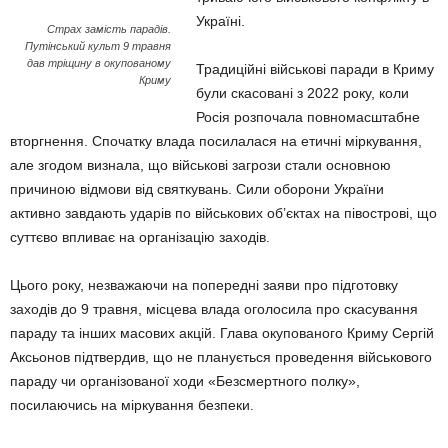
Україні.
Страх замість парадів.
Путінський культ 9 травня
дав тріщину в окупованому
Традиційні військові паради в Криму
Криму
були скасовані з 2022 року, коли
Росія розпочала повномасштабне
вторгнення. Спочатку влада посилалася на етичні міркування,
але згодом визнала, що військові загрози стали основною
причиною відмови від святкувань. Сили оборони України
активно завдають ударів по військових об’єктах на півострові, що
суттєво впливає на організацію заходів.
Цього року, незважаючи на попередні заяви про підготовку
заходів до 9 травня, місцева влада оголосила про скасування
параду та інших масових акцій. Глава окупованого Криму Сергій
Аксьонов підтвердив, що не планується проведення військового
параду чи організованої ходи «Безсмертного полку»,
посилаючись на міркування безпеки.