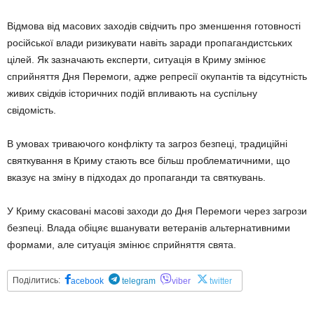
Відмова від масових заходів свідчить про зменшення готовності
російської влади ризикувати навіть заради пропагандистських
цілей. Як зазначають експерти, ситуація в Криму змінює
сприйняття Дня Перемоги, адже репресії окупантів та відсутність
живих свідків історичних подій впливають на суспільну
свідомість.
В умовах триваючого конфлікту та загроз безпеці, традиційні
святкування в Криму стають все більш проблематичними, що
вказує на зміну в підходах до пропаганди та святкувань.
У Криму скасовані масові заходи до Дня Перемоги через загрози
безпеці. Влада обіцяє вшанувати ветеранів альтернативними
формами, але ситуація змінює сприйняття свята.
Поділитись:
acebook
telegram
viber
twitter