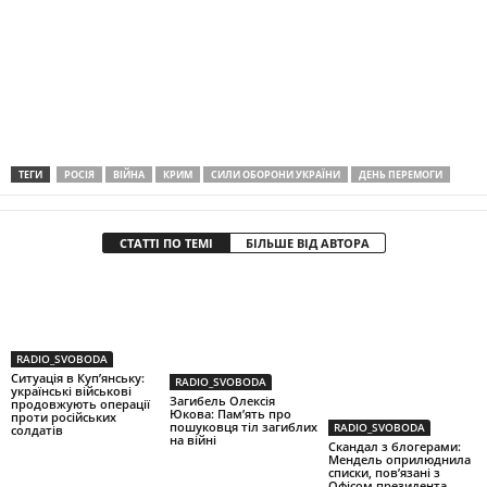
ТЕГИ
РОСІЯ
ВІЙНА
КРИМ
СИЛИ ОБОРОНИ УКРАЇНИ
ДЕНЬ ПЕРЕМОГИ
СТАТТІ ПО ТЕМІ
БІЛЬШЕ ВІД АВТОРА
RADIO_SVOBODA
Ситуація в Куп’янську:
RADIO_SVOBODA
українські військові
Загибель Олексія
продовжують операції
Юкова: Пам’ять про
проти російських
пошуковця тіл загиблих
RADIO_SVOBODA
солдатів
на війні
Скандал з блогерами:
Мендель оприлюднила
списки, пов’язані з
Офісом президента