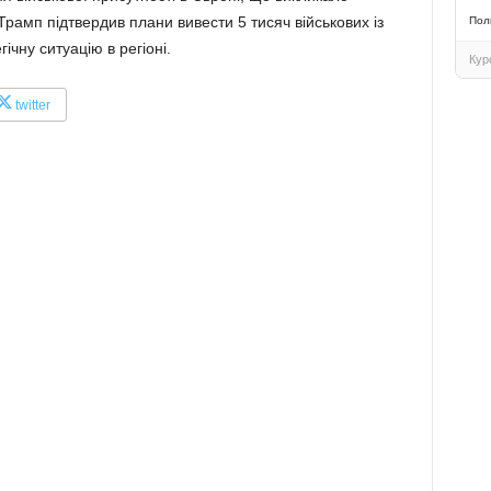
рамп підтвердив плани вивести 5 тисяч військових із
Пол
чну ситуацію в регіоні.
Кур
twitter