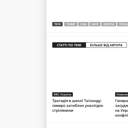
ТЕГИ
ТРАМП
США
НАТО
ЄВРОПА
ПОЛЬ
СТАТТІ ПО ТЕМІ
БІЛЬШЕ ВІД АВТОРА
BBC Україна
Новини
Трагедія в школі Таїланду:
Генера
семеро загиблих унаслідок
засудж
стрілянини
на Укр
конфлі