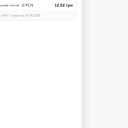
zł PLN
12.02 грн
ьський злотий
с НБУ станом на 07.08.2026