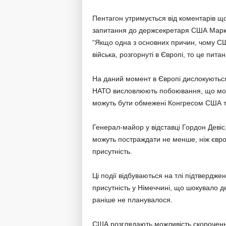
Пентагон утримується від коментарів щ
запитання до держсекретаря США Марко Ру
“Якщо одна з основних причин, чому С
війська, розгорнуті в Європі, то це пита
На даний момент в Європі дислокуються
НАТО висловлюють побоювання, що мож
можуть бути обмежені Конгресом США т
Генерал-майор у відставці Гордон Деві
можуть постраждати не менше, ніж євро
присутність.
Ці події відбуваються на тлі підтвердж
присутність у Німеччині, що шокувало д
раніше не планувалося.
США розглядають можливість скорочення