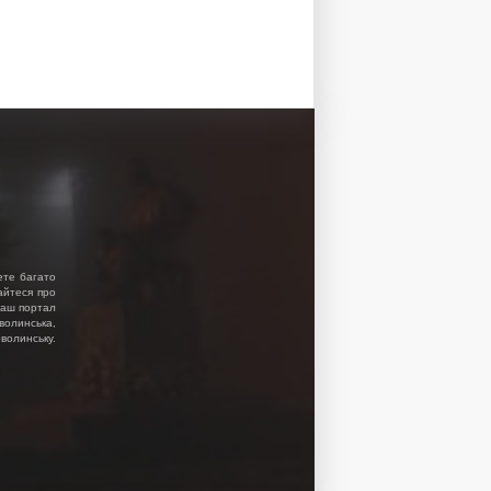
ете багато
найтеся про
 Наш портал
волинська,
волинську.