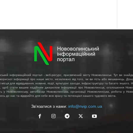
ський інформаційний портал - веб-ресурс, присвячений місту Нововолинськ. Тут ви знайд
 корисної інформації про наше місто, незалежно від того, чи ви гість або мешканець. Діз
і місця для відвідування, новини, події, культурні заходи, інфраструктуру та багато іншого.
, щоб стати вашим надійним джерелом інформації про Нововолинськ, оголошення Ново
ть у Нововолинську, автобазар Нововолинська, організації Нововолинська, робота у Ново
сь до нас та відкрийте для себе всю красу та потенціал нашого чудового міста.
Зв'язатися з нами:
info@nvip.com.ua