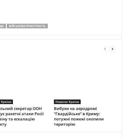
ЩА
ВІЙСЬКОВА ПРИСУТНІСТЬ
 Країни
Новини Країни
льний секретар ООН
Вибухи на аеродромі
ує ракетні атаки Росії
“Гвардійське” в Криму:
аїну та ескалацію
потужні пожежі охопили
кту
територію