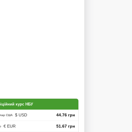
іційний курс НБУ
$ USD
44.76 грн
лар США
€ EUR
51.67 грн
о