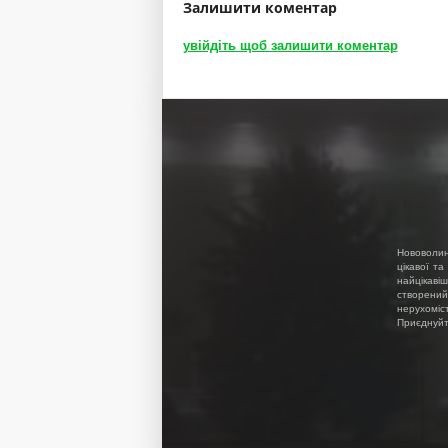
Залишити коментар
увійдіть щоб залишити коментар
Нововолин
цікавої та
найцікавіш
створений
нерухоміс
Приєднуйте