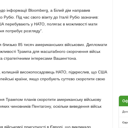
одо інформації Bloomberg, а Білий дім направив
біо. Під час свого візиту до Італії Рубіо зазначив:
ША перебувають у НАТО, полягає в можливості мати
ння потребує розгляду”.
 близько 85 тисяч американських військових. Дипломати
ливості Трампа для масштабного скорочення військ
а стратегічними інтересами Вашингтона.
с, колишній високопосадовець НАТО, підкреслив, що США
пейські країни, якщо спробують суттєво скоротити свою
ення Трампом планів скоротити американську військову
Оф
еяких чиновників Пентагону, оскільки виведення військ
Дол
Євр
 військової присутності в Європі, що викликало