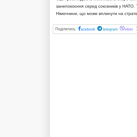
занепокоєння серед союзників у НАТО. Т
Німеччини, що може вплинути на стратегі
Поділитись:
acebook
telegram
viber