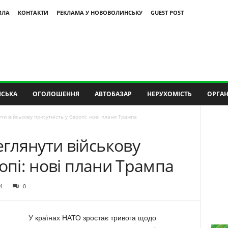
ИЛА
КОНТАКТИ
РЕКЛАМА У НОВОВОЛИНСЬКУ
GUEST POST
СЬКА
ОГОЛОШЕННЯ
АВТОБАЗАР
НЕРУХОМІСТЬ
ОРГАН
и військову присутність у Європі: нові плани Трампа
глянути військову
опі: нові плани Трампа
4
0
У країнах НАТО зростає тривога щодо