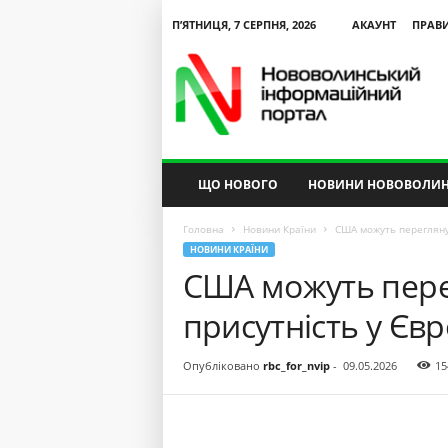
П’ЯТНИЦЯ, 7 СЕРПНЯ, 2026
АКАУНТ
ПРАВ
N
V
I
P
ЩО НОВОГО
НОВИНИ НОВОВОЛИН
Головна
Новини Країни
США можуть переглянут
НОВИНИ КРАЇНИ
США можуть пере
присутність у Євр
Опубліковано
rbc_for_nvip
-
09.05.2026
15