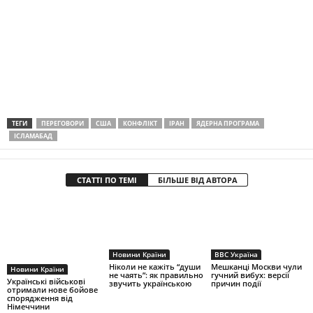
ТЕГИ
ПЕРЕГОВОРИ
США
КОНФЛІКТ
ІРАН
ЯДЕРНА ПРОГРАМА
ІСЛАМАБАД
СТАТТІ ПО ТЕМІ
БІЛЬШЕ ВІД АВТОРА
Новини Країни
BBC Україна
Ніколи не кажіть “души
Мешканці Москви чули
Новини Країни
не чаять”: як правильно
гучний вибух: версії
Українські військові
звучить українською
причин події
отримали нове бойове
спорядження від
Німеччини