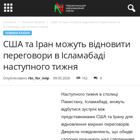
Головна
Новини Країни
США та Іран можуть відновити переговори в
Ісламабаді наступного тижня
НОВИНИ КРАЇНИ
США та Іран можуть відновити
переговори в Ісламабаді
наступного тижня
Опубліковано
rbc_for_nvip
-
09.05.2026
162
0
Наступного тижня в столиці
Пакистану, Ісламабаді, можуть
відбутися зустрічі між
представниками США та Ірану для
відновлення мирних переговорів.
Джерела повідомляють, що обидві
сторони працюють над створенням