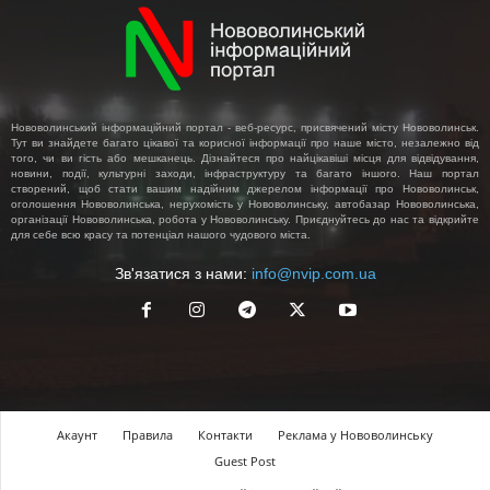
Нововолинський інформаційний портал - веб-ресурс, присвячений місту Нововолинськ.
Тут ви знайдете багато цікавої та корисної інформації про наше місто, незалежно від
того, чи ви гість або мешканець. Дізнайтеся про найцікавіші місця для відвідування,
новини, події, культурні заходи, інфраструктуру та багато іншого. Наш портал
створений, щоб стати вашим надійним джерелом інформації про Нововолинськ,
оголошення Нововолинська, нерухомість у Нововолинську, автобазар Нововолинська,
організації Нововолинська, робота у Нововолинську. Приєднуйтесь до нас та відкрийте
для себе всю красу та потенціал нашого чудового міста.
Зв'язатися з нами:
info@nvip.com.ua
Акаунт
Правила
Контакти
Реклама у Нововолинську
Guest Post