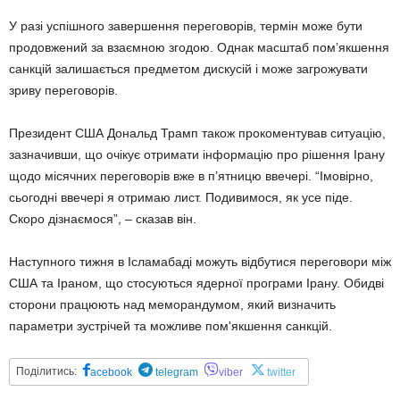
У разі успішного завершення переговорів, термін може бути
продовжений за взаємною згодою. Однак масштаб пом’якшення
санкцій залишається предметом дискусій і може загрожувати
зриву переговорів.
Президент США Дональд Трамп також прокоментував ситуацію,
зазначивши, що очікує отримати інформацію про рішення Ірану
щодо місячних переговорів вже в п’ятницю ввечері. “Імовірно,
сьогодні ввечері я отримаю лист. Подивимося, як усе піде.
Скоро дізнаємося”, – сказав він.
Наступного тижня в Ісламабаді можуть відбутися переговори між
США та Іраном, що стосуються ядерної програми Ірану. Обидві
сторони працюють над меморандумом, який визначить
параметри зустрічей та можливе пом'якшення санкцій.
Поділитись:
acebook
telegram
viber
twitter