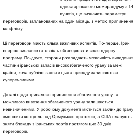
односторінкового меморандуму з 14
пунктів, що визначить параметри
переговорів, запланованих на один місяць, з метою припинення
конфлікту.
Ці переговори мають кілька важливих аспектів. По-перше, Іран
вперше висловив готовність обговорювати свою ядерну
програму. По-друге, сторони розглядають можливість виведення
частини іранських запасів високозбагаченого урану за межі
країни, хоча публічні заяви з цього приводу залишаються
суперечливими.
Деталі щодо тривалості припинення збагачення урану та
можливого вивезення збагаченого урану залишаються
невизначеними. У робочому документі міститься заклик до Ірану
зменшити контроль над Ормузькою протокою, а США планують
зняти блокаду з іранських портів протягом цих 30 днів
переговорів.