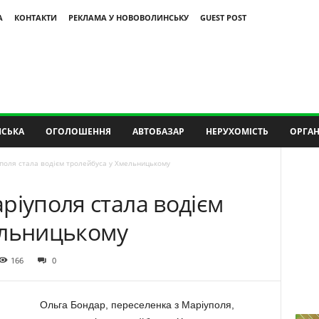
А
КОНТАКТИ
РЕКЛАМА У НОВОВОЛИНСЬКУ
GUEST POST
СЬКА
ОГОЛОШЕННЯ
АВТОБАЗАР
НЕРУХОМІСТЬ
ОРГАН
поля стала водієм тролейбуса у Хмельницькому
ріуполя стала водієм
ельницькому
166
0
Ольга Бондар, переселенка з Маріуполя,