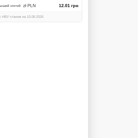
zł PLN
12.01 грн
ьський злотий
с НБУ станом на 10.08.2026