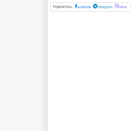
Поділитись:
acebook
telegram
viber