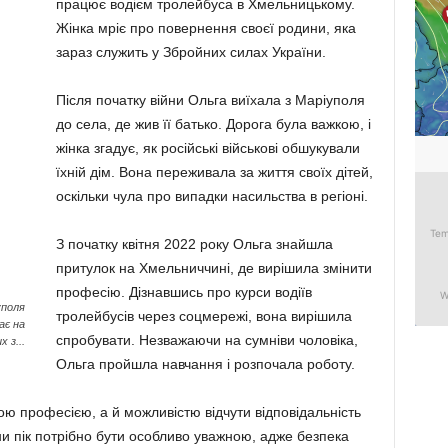
працює водієм тролейбуса в Хмельницькому.
Жінка мріє про повернення своєї родини, яка
зараз служить у Збройних силах України.
Після початку війни Ольга виїхала з Маріуполя
до села, де жив її батько. Дорога була важкою, і
жінка згадує, як російські військові обшукували
їхній дім. Вона переживала за життя своїх дітей,
оскільки чула про випадки насильства в регіоні.
З початку квітня 2022 року Ольга знайшла
притулок на Хмельниччині, де вирішила змінити
професію. Дізнавшись про курси водіїв
уполя
тролейбусів через соцмережі, вона вирішила
ає на
спробувати. Незважаючи на сумніви чоловіка,
х з...
Ольга пройшла навчання і розпочала роботу.
ю професією, а й можливістю відчути відповідальність
ни пік потрібно бути особливо уважною, адже безпека