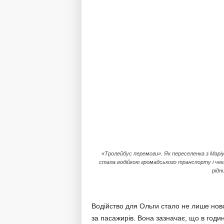
«Тролейбус перемоги». Як переселенка з Марі
стала водійкою громадського транспорту і чек
рідни
Водійство для Ольги стало не лише ново
за пасажирів. Вона зазначає, що в годи