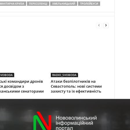
МАНІТАРНА КРИЗА
ПЕРЕСЕЛЕНЦІ
ХМЕЛЬНИЦЬКИЙ
ТРОЛЕЙБУСИ
SVOBODA
RADIO_SVOBODA
ські командири дронів
Атаки безпілотників на
ся досвідом з
Севастополь: нові системи
канськими сенаторами
захисту та їх ефективність