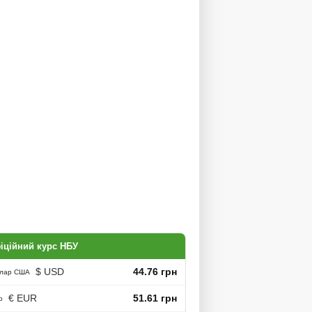
іційний курс НБУ
$ USD
44.76 грн
лар США
€ EUR
51.61 грн
о