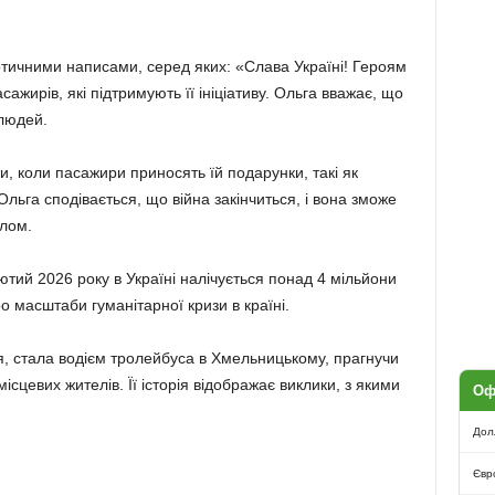
отичними написами, серед яких: «Слава Україні! Героям
сажирів, які підтримують її ініціативу. Ольга вважає, що
 людей.
, коли пасажири приносять їй подарунки, такі як
льга сподівається, що війна закінчиться, і вона зможе
олом.
тий 2026 року в Україні налічується понад 4 мільйони
о масштаби гуманітарної кризи в країні.
, стала водієм тролейбуса в Хмельницькому, прагнучи
ісцевих жителів. Її історія відображає виклики, з якими
Оф
Дол
Євр