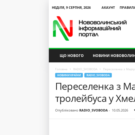
НЕДІЛЯ, 9 СЕРПНЯ, 2026
АКАУНТ
ПРАВИЛ
N
V
I
P
ЩО НОВОГО
НОВИНИ НОВОВОЛИН
Головна
RADIO_SVOBODA
Переселенка з Маріу
НОВИНИ КРАЇНИ
RADIO_SVOBODA
Переселенка з Ма
тролейбуса у Хм
Опубліковано
RADIO_SVOBODA
-
10.05.2026