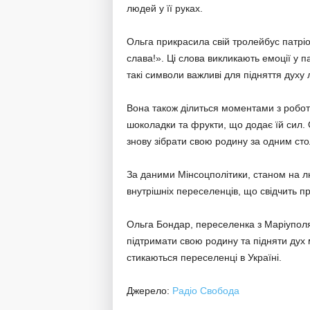
людей у її руках.
Ольга прикрасила свій тролейбус патрі
слава!». Ці слова викликають емоції у па
такі символи важливі для підняття духу
Вона також ділиться моментами з роботи
шоколадки та фрукти, що додає їй сил. О
знову зібрати свою родину за одним ст
За даними Мінсоцполітики, станом на лю
внутрішніх переселенців, що свідчить пр
Ольга Бондар, переселенка з Маріуполя
підтримати свою родину та підняти дух м
стикаються переселенці в Україні.
Джерело:
Радіо Свобода