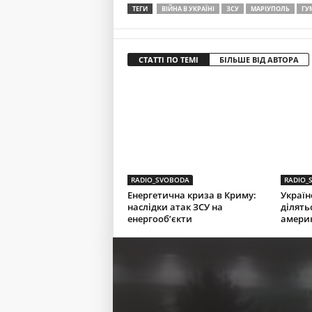
ТЕГИ
ВІЙНА В УКРАЇНІ
ЗСУ
МАРІУПОЛЬ
ГУ
СТАТТІ ПО ТЕМІ
БІЛЬШЕ ВІД АВТОРА
RADIO_SVOBODA
RADIO_
Енергетична криза в Криму:
Україн
наслідки атак ЗСУ на
ділять
енергооб’єкти
амери