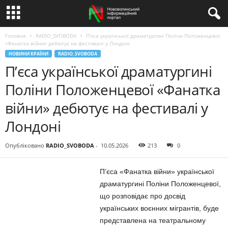
Головна
RADIO_SVOBODA
П’єса української драматургині Поліни Положенцевої
«Фанатка війни» дебютує на фестивалі у Лондоні
НОВИНИ КРАЇНИ
RADIO_SVOBODA
П’єса української драматургині
Поліни Положенцевої «Фанатка
війни» дебютує на фестивалі у
Лондоні
Опубліковано
RADIO_SVOBODA
-
10.05.2026
213
0
П’єса «Фанатка війни» української
драматургині Поліни Положенцевої,
що розповідає про досвід
українських воєнних мігрантів, буде
представлена на театральному