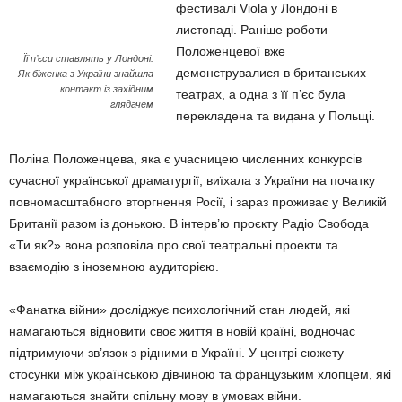
фестивалі Viola у Лондоні в
листопаді. Раніше роботи
Положенцевої вже
Її п’єси ставлять у Лондоні.
демонструвалися в британських
Як біженка з України знайшла
контакт із західним
театрах, а одна з її п’єс була
глядачем
перекладена та видана у Польщі.
Поліна Положенцева, яка є учасницею численних конкурсів
сучасної української драматургії, виїхала з України на початку
повномасштабного вторгнення Росії, і зараз проживає у Великій
Британії разом із донькою. В інтерв’ю проєкту Радіо Свобода
«Ти як?» вона розповіла про свої театральні проекти та
взаємодію з іноземною аудиторією.
«Фанатка війни» досліджує психологічний стан людей, які
намагаються відновити своє життя в новій країні, водночас
підтримуючи зв’язок з рідними в Україні. У центрі сюжету —
стосунки між українською дівчиною та французьким хлопцем, які
намагаються знайти спільну мову в умовах війни.