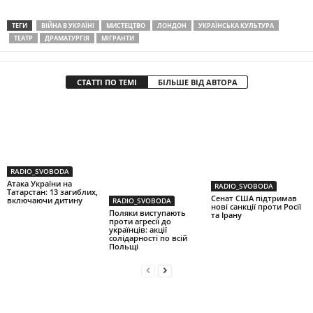
ТЕГИ
ВІЙНА В УКРАЇНІ
МИСТЕЦТВО
ЛОНДОН
УКРАЇНСЬКА КУЛЬТУРА
ТЕАТР
ДРАМАТУРГІЯ
МІГРАНТИ
СТАТТІ ПО ТЕМІ
БІЛЬШЕ ВІД АВТОРА
RADIO_SVOBODA
Атака України на
RADIO_SVOBODA
Татарстан: 13 загиблих,
Сенат США підтримав
включаючи дитину
RADIO_SVOBODA
нові санкції проти Росії
Поляки виступають
та Ірану
проти агресії до
українців: акції
солідарності по всій
Польщі