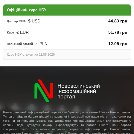
Офіційний курс НБУ
$ USD
44.83 грн
Доллар США
€ EUR
51.78 грн
Євро
zł PLN
12.05 грн
Польський злотий
Курс НБУ станом на 11.08.2026
Нововолинський інформаційний портал - веб-ресурс, присвячений місту Нововолинськ.
Тут ви знайдете багато цікавої та корисної інформації про наше місто, незалежно від
того, чи ви гість або мешканець. Дізнайтеся про найцікавіші місця для відвідування,
новини, події, культурні заходи, інфраструктуру та багато іншого. Наш портал
створений, щоб стати вашим надійним джерелом інформації про Нововолинськ,
оголошення Нововолинська, нерухомість у Нововолинську, автобазар Нововолинська,