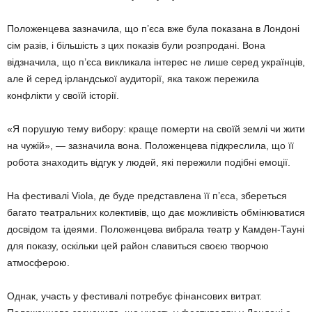
Положенцева зазначила, що п’єса вже була показана в Лондоні
сім разів, і більшість з цих показів були розпродані. Вона
відзначила, що п’єса викликала інтерес не лише серед українців,
але й серед ірландської аудиторії, яка також пережила
конфлікти у своїй історії.
«Я порушую тему вибору: краще померти на своїй землі чи жити
на чужій», — зазначила вона. Положенцева підкреслила, що її
робота знаходить відгук у людей, які пережили подібні емоції.
На фестивалі Viola, де буде представлена її п’єса, збереться
багато театральних колективів, що дає можливість обмінюватися
досвідом та ідеями. Положенцева вибрала театр у Камден-Тауні
для показу, оскільки цей район славиться своєю творчою
атмосферою.
Однак, участь у фестивалі потребує фінансових витрат.