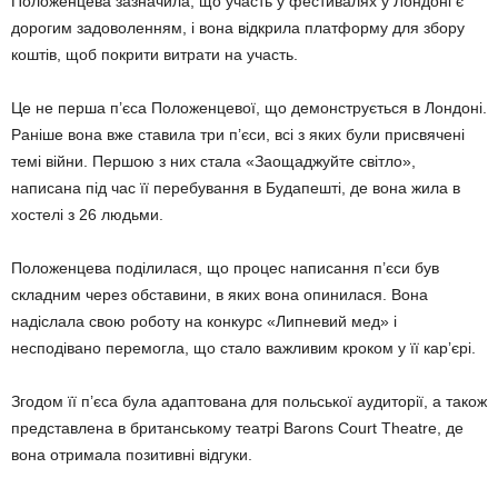
Положенцева зазначила, що участь у фестивалях у Лондоні є
дорогим задоволенням, і вона відкрила платформу для збору
коштів, щоб покрити витрати на участь.
Це не перша п’єса Положенцевої, що демонструється в Лондоні.
Раніше вона вже ставила три п’єси, всі з яких були присвячені
темі війни. Першою з них стала «Заощаджуйте світло»,
написана під час її перебування в Будапешті, де вона жила в
хостелі з 26 людьми.
Положенцева поділилася, що процес написання п’єси був
складним через обставини, в яких вона опинилася. Вона
надіслала свою роботу на конкурс «Липневий мед» і
несподівано перемогла, що стало важливим кроком у її кар’єрі.
Згодом її п’єса була адаптована для польської аудиторії, а також
представлена в британському театрі Barons Court Theatre, де
вона отримала позитивні відгуки.