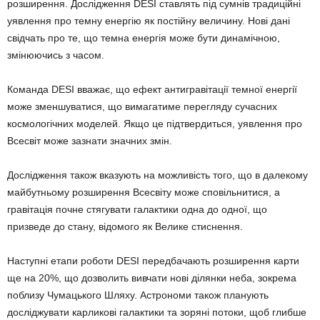
розширення. Дослідження DESI ставлять під сумнів традиційні
уявлення про темну енергію як постійну величину. Нові дані
свідчать про те, що темна енергія може бути динамічною,
змінюючись з часом.
Команда DESI вважає, що ефект антигравітації темної енергії
може зменшуватися, що вимагатиме перегляду сучасних
космологічних моделей. Якщо це підтвердиться, уявлення про
Всесвіт може зазнати значних змін.
Дослідження також вказують на можливість того, що в далекому
майбутньому розширення Всесвіту може сповільнитися, а
гравітація почне стягувати галактики одна до одної, що
призведе до стану, відомого як Велике стиснення.
Наступні етапи роботи DESI передбачають розширення карти
ще на 20%, що дозволить вивчати нові ділянки неба, зокрема
поблизу Чумацького Шляху. Астрономи також планують
досліджувати карликові галактики та зоряні потоки, щоб глибше