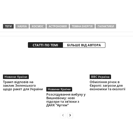
ТЕГИ
НАУКА
КОСМОС
АСТРОНОМІЯ
ТЕМНА ЕНЕРГІЯ
ГАЛАКТИКИ
СТАТТІ ПО ТЕМІ
БІЛЬШЕ ВІД АВТОРА
Новини Країни
BBC Україна
Трамп відповів на
Обміління річок в
заклик Зеленського
Європі: загрози для
щодо ракет для України
економіки та екології
Новини Країни
Розслідування вибуху у
Вишневому: нові
підозри та зв’язки з
ДАХК “Артем”