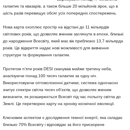
галактик та квазарів, а також більше 20 мільйонів зірок, що в
шість разів перевищує обсяг усіх попередніх спостережень.
Нова карта охоплює простір на відстані до 11 мільярдів
світлових років, що дозволяє вченим заглянути в епохи, близькі
до народження Всесвіту, який має вік приблизно 13,7 мільярда
років. Це відкриття надає нові можливості для вивчення
структури та формування галактик.
Протягом п’яти років DESI сканував майже третину неба,
аналізуючи понад 100 тисяч галактик за одну ніч.
Використовуючи оптоволоконні датчики, система одночасно
зчитує спектри світла тисяч об’єктів, що дозволяє вченим
визначити, як розширюється Всесвіт під час польоту світла до
Землі. Це перетворює карту на хроніку космічної еволюції.
Ключовим аспектом є дослідження темної енергії, яка складає
близько 70% Всесвіту і відповідає за його прискорене