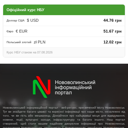
Офіційний курс НБУ
$ USD
44.76 грн
Доллар США
€ EUR
51.67 грн
Євро
zł PLN
12.02 грн
Польський злотий
Курс НБУ станом на 07.08.2026
Нововолинський інформаційний портал - веб-ресурс, присвячений місту Нововолинськ.
Тут ви знайдете багато цікавої та корисної інформації про наше місто, незалежно від
того, чи ви гість або мешканець. Дізнайтеся про найцікавіші місця для відвідування,
новини, події, культурні заходи, інфраструктуру та багато іншого. Наш портал
створений, щоб стати вашим надійним джерелом інформації про Нововолинськ,
оголошення Нововолинська, нерухомість у Нововолинську, автобазар Нововолинська,