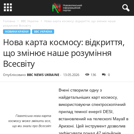
Головна
BBC Україна
Нова карта космосу: відкриття, що змінює наше
розуміння Всесвіту
НОВИНИ КРАЇНИ
BBC УКРАЇНА
Нова карта космосу: відкриття,
що змінює наше розуміння
Всесвіту
Опубліковано
BBC NEWS UKRAINE
-
13.05.2026
136
0
Вчені створили одну з
найдетальніших карт космосу,
використовуючи спектроскопічний
прилад темної енергії DESI,
Гігантська нова карта
встановлений на телескопі Mayall в
космосу може змінити все,
Аризоні. Цей інструмент дозволив
що ми знали про Всесвіт
зафіксувати понад 47 мільйонів