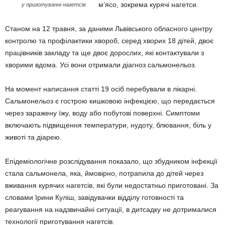
м’ясо, зокрема курячі нагетси.
у приготуванні нагетсів
Станом на 12 травня, за даними Львівського обласного центру
контролю та профілактики хвороб, серед хворих 18 дітей, двоє
працівників закладу та ще двоє дорослих, які контактували з
хворими вдома. Усі вони отримали діагноз сальмонельоз.
На момент написання статті 19 осіб перебували в лікарні.
Сальмонельоз є гострою кишковою інфекцією, що передається
через заражену їжу, воду або побутові поверхні. Симптоми
включають підвищення температури, нудоту, блювання, біль у
животі та діарею.
Епідеміологічне розслідування показало, що збудником інфекції
стала сальмонела, яка, ймовірно, потрапила до дітей через
вживання курячих нагетсів, які були недостатньо приготовані. За
словами Ірини Куліш, завідувачки відділу готовності та
реагування на надзвичайні ситуації, в дитсадку не дотрималися
технології приготування нагетсів.