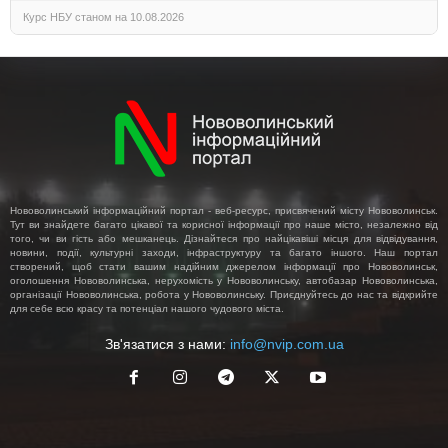
Курс НБУ станом на 10.08.2026
Нововолинський інформаційний портал - веб-ресурс, присвячений місту Нововолинськ.
Тут ви знайдете багато цікавої та корисної інформації про наше місто, незалежно від
того, чи ви гість або мешканець. Дізнайтеся про найцікавіші місця для відвідування,
новини, події, культурні заходи, інфраструктуру та багато іншого. Наш портал
створений, щоб стати вашим надійним джерелом інформації про Нововолинськ,
оголошення Нововолинська, нерухомість у Нововолинську, автобазар Нововолинська,
організації Нововолинська, робота у Нововолинську. Приєднуйтесь до нас та відкрийте
для себе всю красу та потенціал нашого чудового міста.
Зв'язатися з нами:
info@nvip.com.ua