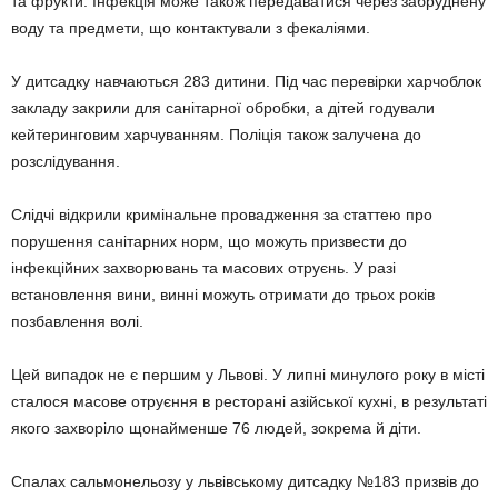
та фрукти. Інфекція може також передаватися через забруднену
воду та предмети, що контактували з фекаліями.
У дитсадку навчаються 283 дитини. Під час перевірки харчоблок
закладу закрили для санітарної обробки, а дітей годували
кейтеринговим харчуванням. Поліція також залучена до
розслідування.
Слідчі відкрили кримінальне провадження за статтею про
порушення санітарних норм, що можуть призвести до
інфекційних захворювань та масових отруєнь. У разі
встановлення вини, винні можуть отримати до трьох років
позбавлення волі.
Цей випадок не є першим у Львові. У липні минулого року в місті
сталося масове отруєння в ресторані азійської кухні, в результаті
якого захворіло щонайменше 76 людей, зокрема й діти.
Спалах сальмонельозу у львівському дитсадку №183 призвів до