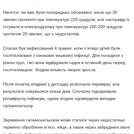
Нагетси, які вже були попередньо обсмажені, мали ще 30
хвилин пропекти при температурі 220 градусів, але насправді їх
готували в електродуховці при температурі 180-200 градусів
протягом 20 хвилин, що є недостатнім.
Спалах був зафіксований 4 травня, коли п’ятеро дітей були
госпіталізовані з ознаками кишкової інфекції. Діти походили з
різних груп, і всі вони відвідували садок в останній день перед
госпіталізацією. Згодом кількість хворих зросла.
Після початку епідемії у дитсадку розпочали перевірку, але
результати очікувалися кілька днів. Спочатку підозрювали
ротавірусну інфекцію, однак згодом підтвердили випадки
сальмонельозу.
Зараження сальмонельозом може статися через недостатньо
термічно оброблене м’ясо, яйця, а також через забруднені овочі