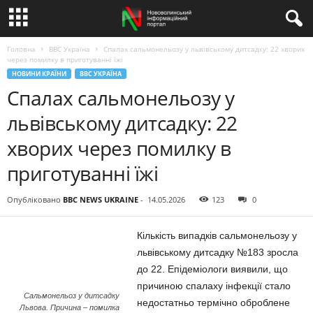
Головна
BBC Україна
Спалах сальмонельозу у львівському дитсадку: 22 хворих
через помилку в приготуванні їжі
НОВИНИ КРАЇНИ
BBC УКРАЇНА
Спалах сальмонельозу у
львівському дитсадку: 22
хворих через помилку в
приготуванні їжі
Опубліковано
BBC NEWS UKRAINE
-
14.05.2026
123
0
Кількість випадків сальмонельозу у
львівському дитсадку №183 зросла
до 22. Епідеміологи виявили, що
причиною спалаху інфекції стало
Сальмонельоз у дитсадку
недостатньо термічно оброблене
Львова. Причина – помилка