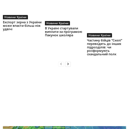
Новини Країни
Експорт зерна з України
Новини Країни
може впасти більш ніж
В Україні стартували
удвічі
виплати за програмою
Пакунок школяра
Новини Країни
Частину бійців “Скелі”
переводять до інших
підрозділів: чи
розформують
скандальний полк