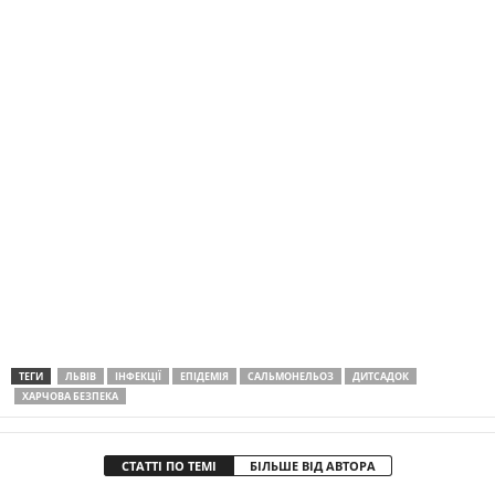
ТЕГИ
ЛЬВІВ
ІНФЕКЦІЇ
ЕПІДЕМІЯ
САЛЬМОНЕЛЬОЗ
ДИТСАДОК
ХАРЧОВА БЕЗПЕКА
СТАТТІ ПО ТЕМІ
БІЛЬШЕ ВІД АВТОРА