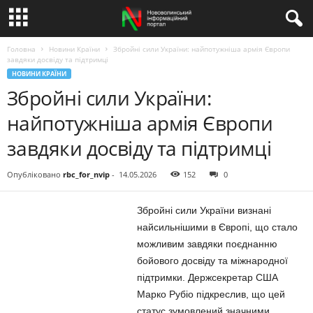
Головна
Новини Країни
Збройні сили України: найпотужніша армія Європи
завдяки досвіду та підтримці
НОВИНИ КРАЇНИ
Збройні сили України:
найпотужніша армія Європи
завдяки досвіду та підтримці
Опубліковано
rbc_for_nvip
-
14.05.2026
152
0
Збройні сили України визнані
найсильнішими в Європі, що стало
можливим завдяки поєднанню
бойового досвіду та міжнародної
підтримки. Держсекретар США
Марко Рубіо підкреслив, що цей
статус зумовлений значними