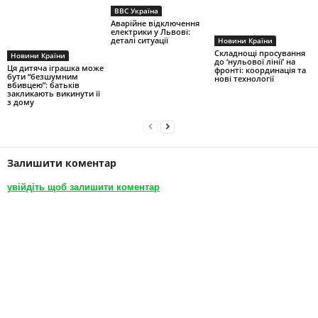
BBC Україна
Аварійне відключення
електрики у Львові:
деталі ситуації
Новини Країни
Складнощі просування
Новини Країни
до ‘нульової лінії’ на
Ця дитяча іграшка може
фронті: координація та
бути “безшумним
нові технології
вбивцею”: батьків
закликають викинути її
з дому
Залишити коментар
увійдіть щоб залишити коментар