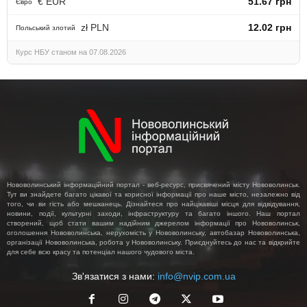
€ EUR
51.67 грн
Євро
zł PLN
12.02 грн
Польський злотий
Курс НБУ станом на 07.08.2026
Нововолинський інформаційний портал - веб-ресурс, присвячений місту Нововолинськ.
Тут ви знайдете багато цікавої та корисної інформації про наше місто, незалежно від
того, чи ви гість або мешканець. Дізнайтеся про найцікавіші місця для відвідування,
новини, події, культурні заходи, інфраструктуру та багато іншого. Наш портал
створений, щоб стати вашим надійним джерелом інформації про Нововолинськ,
оголошення Нововолинська, нерухомість у Нововолинську, автобазар Нововолинська,
організації Нововолинська, робота у Нововолинську. Приєднуйтесь до нас та відкрийте
для себе всю красу та потенціал нашого чудового міста.
Зв'язатися з нами:
info@nvip.com.ua