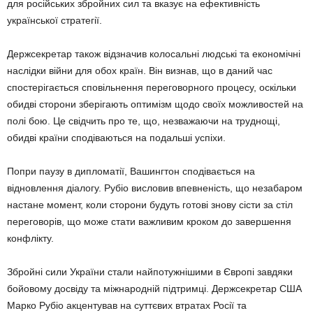
для російських збройних сил та вказує на ефективність
української стратегії.
Держсекретар також відзначив колосальні людські та економічні
наслідки війни для обох країн. Він визнав, що в даний час
спостерігається сповільнення переговорного процесу, оскільки
обидві сторони зберігають оптимізм щодо своїх можливостей на
полі бою. Це свідчить про те, що, незважаючи на труднощі,
обидві країни сподіваються на подальші успіхи.
Попри паузу в дипломатії, Вашингтон сподівається на
відновлення діалогу. Рубіо висловив впевненість, що незабаром
настане момент, коли сторони будуть готові знову сісти за стіл
переговорів, що може стати важливим кроком до завершення
конфлікту.
Збройні сили України стали найпотужнішими в Європі завдяки
бойовому досвіду та міжнародній підтримці. Держсекретар США
Марко Рубіо акцентував на суттєвих втратах Росії та