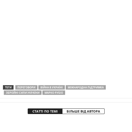
ТЕГИ
ПЕРЕГОВОРИ
ВІЙНА В УКРАЇНІ
МІЖНАРОДНА ПІДТРИМКА
ЗБРОЙНІ СИЛИ УКРАЇНИ
МАРКО РУБІО
СТАТТІ ПО ТЕМІ
БІЛЬШЕ ВІД АВТОРА