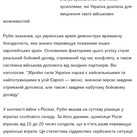
зусиллями, які Україна доклала для
зміцнення своїх військових
можливостей.
Рубіо зазначив, що українська армія демонструє вражаючу
боєздатність, яка значно перевищує показники інших
європейських країн. Основними факторами цього успіху стали
реальний бойовий досвід, отриманий під час конфлікту, а також
системна військова допомога від західних партнерів. Він
наголосив: “Збройні сили України наразі є найсильнішими та
найпотужнішими в усій Європі — звісно, значною мірою завдяки
отриманій допомозі, але також і завдяки набутому бойовому
досвіду”.
У контексті війни з Росією, Рубіо вказав на суттєву різницю у
втратах особового складу. За його даними, щомісяця Росія
втрачає від 15 до 20 тисяч солдатів, що в п’ять разів перевищує
українські втрати. Ця статистика підкреслює серйозність ситуації