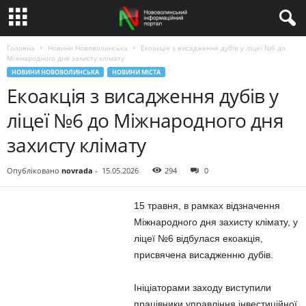
Головна
Новини Нововолинська
Екоакція з висадження дубів у ліцеї №6 до
Міжнародного дня захисту клімату
НОВИНИ НОВОВОЛИНСЬКА
НОВИНИ МІСТА
Екоакція з висадження дубів у
ліцеї №6 до Міжнародного дня
захисту клімату
Опубліковано
novrada
-
15.05.2026
294
0
15 травня, в рамках відзначення
Міжнародного дня захисту клімату, у
ліцеї №6 відбулася екоакція,
присвячена висадженню дубів.
Ініціаторами заходу виступили
працівники управління інвестиційної