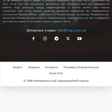
Тут ви знайдете багато цікавої та корисної інформації про наше місто, незалежно від
того, чи ви гість або мешканець. Дізнайтеся про найцікавіші місця для відвідування,
новини, події, культурні заходи, інфраструктуру та багато іншого. Наш портал
створений, щоб стати вашим надійним джерелом інформації про Нововолинськ,
оголошення Нововолинська, нерухомість у Нововолинську, автобазар Нововолинська,
організації Нововолинська, робота у Нововолинську. Приєднуйтесь до нас та відкрийте
для себе всю красу та потенціал нашого чудового міста.
Зв'язатися з нами:
info@nvip.com.ua
Акаунт
Правила
Контакти
Реклама у Нововолинську
Guest Post
© 2008 Нововолинський інформаційний портал