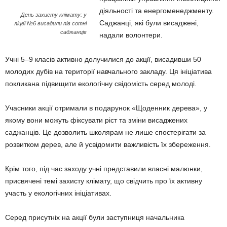
діяльності та енергоменеджменту.
День захисту клімату: у
Саджанці, які були висаджені,
ліцеї №6 висадили пів сотні
саджанців
надали волонтери.
Учні 5–9 класів активно долучилися до акції, висадивши 50
молодих дубів на території навчального закладу. Ця ініціатива
покликана підвищити екологічну свідомість серед молоді.
Учасники акції отримали в подарунок «Щоденник дерева», у
якому вони можуть фіксувати ріст та зміни висаджених
саджанців. Це дозволить школярам не лише спостерігати за
розвитком дерев, але й усвідомити важливість їх збереження.
Крім того, під час заходу учні представили власні малюнки,
присвячені темі захисту клімату, що свідчить про їх активну
участь у екологічних ініціативах.
Серед присутніх на акції були заступниця начальника