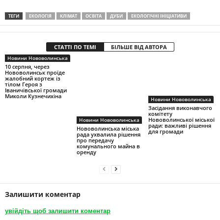
ТЕГИ
ЕКОЛОГІЯ
КЛІМАТ
ОСВІТА
ДУБИ
ЕКОЛОГІЧНІ ІНІЦІАТИВИ
СТАТТІ ПО ТЕМІ
БІЛЬШЕ ВІД АВТОРА
Новини Нововолинська
10 серпня, через
Нововолинськ проїде
жалобний кортеж із
тілом Героя з
Іваничівської громади
Миколи Кузнечихіна
Новини Нововолинська
Засідання виконавчого
комітету
Нововолинської міської
Новини Нововолинська
ради: важливі рішення
Нововолинська міська
для громади
рада ухвалила рішення
про передачу
комунального майна в
оренду
Залишити коментар
увійдіть щоб залишити коментар