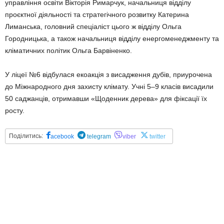
управління освіти Вікторія Римарчук, начальниця відділу
проєктної діяльності та стратегічного розвитку Катерина
Лиманська, головний спеціаліст цього ж відділу Ольга
Городницька, а також начальниця відділу енергоменеджменту та
кліматичних політик Ольга Барвіненко.
У ліцеї №6 відбулася екоакція з висадження дубів, приурочена
до Міжнародного дня захисту клімату. Учні 5–9 класів висадили
50 саджанців, отримавши «Щоденник дерева» для фіксації їх
росту.
Поділитись:
acebook
telegram
viber
twitter