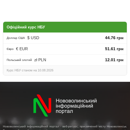
Офіційний курс НБУ
$ USD
44.76 грн
Доллар США
€ EUR
51.61 грн
Євро
zł PLN
12.01 грн
Польський злотий
Курс НБУ станом на 10.08.2026
Нововолинський інформаційний портал - веб-ресурс, присвячений місту Нововолинськ.