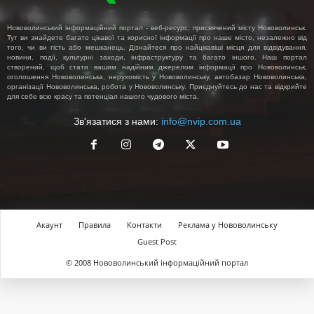
Нововолинський інформаційний портал - веб-ресурс, присвячений місту Нововолинськ.
Тут ви знайдете багато цікавої та корисної інформації про наше місто, незалежно від
того, чи ви гість або мешканець. Дізнайтеся про найцікавіші місця для відвідування,
новини, події, культурні заходи, інфраструктуру та багато іншого. Наш портал
створений, щоб стати вашим надійним джерелом інформації про Нововолинськ,
оголошення Нововолинська, нерухомість у Нововолинську, автобазар Нововолинська,
організації Нововолинська, робота у Нововолинську. Приєднуйтесь до нас та відкрийте
для себе всю красу та потенціал нашого чудового міста.
Зв'язатися з нами:
info@nvip.com.ua
Акаунт
Правила
Контакти
Реклама у Нововолинську
Guest Post
© 2008 Нововолинський інформаційний портал