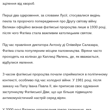
зцілення від хвороб.
Перші два одкровення, за словами Лусії, стосувалися видінь
пекла та пророчого попередження про Другу світову війну.
Ватикан офіційно визнав фатімські пророцтва лише в 1930 році,
після чого Фатіма стала важливим католицьким святом.
Під час правління диктатора Антоніу ді Олівейри Салазара,
Фатіма стала популярним місцем паломництва. Віряни часто
проходять на колінах до Каплиці Явлень, де, як вважається,
відбулися явлення.
З часом фатімські пророцтва почали сприйматися в політичному
контексті, особливо під час холодної війни. У 1981 році, після
замаху на Папу Івана Павла ІІ, він приписав своє одужання
заступництву Фатімської Діви, що ще більше підвищило
антикомуністичний настрій серед вірян.
У 2000 році Ватикан оприлюднив третю таємницю, яка