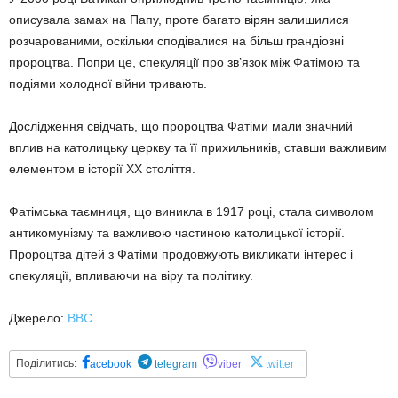
описувала замах на Папу, проте багато вірян залишилися
розчарованими, оскільки сподівалися на більш грандіозні
пророцтва. Попри це, спекуляції про зв’язок між Фатімою та
подіями холодної війни тривають.
Дослідження свідчать, що пророцтва Фатіми мали значний
вплив на католицьку церкву та її прихильників, ставши важливим
елементом в історії XX століття.
Фатімська таємниця, що виникла в 1917 році, стала символом
антикомунізму та важливою частиною католицької історії.
Пророцтва дітей з Фатіми продовжують викликати інтерес і
спекуляції, впливаючи на віру та політику.
Джерело:
BBC
Поділитись:
acebook
telegram
viber
twitter