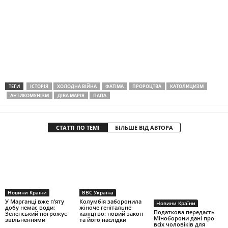
ТЕГИ
ІСТОРІЯ
ХОЛОДНА ВІЙНА
ФАТІМА
ПРОРОЦТВА
КАТОЛИЦИЗМ
АНТИКОМУНІЗМ
ДІВА МАРІЯ
ПАПА
СТАТТІ ПО ТЕМІ
БІЛЬШЕ ВІД АВТОРА
Новини Країни
BBC Україна
У Марганці вже п’яту
Колумбія заборонила
Новини Країни
добу немає води:
жіноче генітальне
Податкова передасть
Зеленський погрожує
каліцтво: новий закон
Міноборони дані про
звільненнями
та його наслідки
всіх чоловіків для