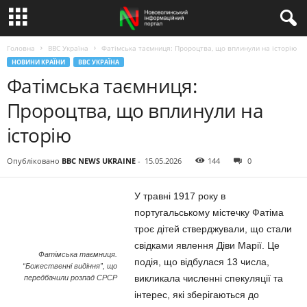
Головна
BBC Україна
Фатімська таємниця: Пророцтва, що вплинули на історію
НОВИНИ КРАЇНИ
BBC УКРАЇНА
Фатімська таємниця:
Пророцтва, що вплинули на
історію
Опубліковано
BBC NEWS UKRAINE
-
15.05.2026
144
0
У травні 1917 року в
португальському містечку Фатіма
троє дітей стверджували, що стали
свідками явлення Діви Марії. Це
Фатімська таємниця.
подія, що відбулася 13 числа,
“Божественні видіння”, що
викликала численні спекуляції та
передбачили розпад СРСР
інтерес, які зберігаються до