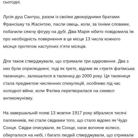
сьогодні.
Лусія душ Сантуш, разом із своїми двоюрідними братами
Франсішку та Жасінтою, пасли овець, коли, за їхніми словами,
побачили сяючу фігуру на дубі. Діва Марія нібито повідомила їм
про необхідність повернення в це місце 13 числа кожного
місяця протягом наступних п’яти місяців.
Діти також стверджували, що отримали три одкровення. Два з
них були оприлюднені, тоді як третє, відоме як «третя фатімська
таємниця», залишалося в таємниці до 2000 року. Ця таємниця
стала предметом численних спекуляцій, особливо під час
холодної війни, коли Фатіма перетворилася на символ
антикомунізму.
На завершальній появі 13 жовтня 1917 року зібралися тисячі
паломників, які стали свідками того, що стало відомо як Чудо
Сонця. Свідки описували, як Сонце, наче вогняне колесо,
оберталося на небі, і багато людей стверджували, що отримали