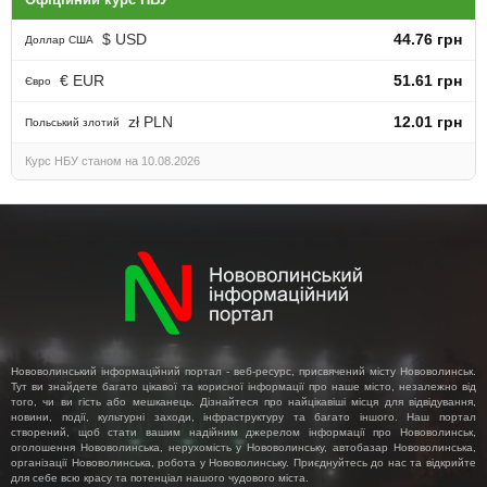
$ USD
44.76 грн
Доллар США
€ EUR
51.61 грн
Євро
zł PLN
12.01 грн
Польський злотий
Курс НБУ станом на 10.08.2026
Нововолинський інформаційний портал - веб-ресурс, присвячений місту Нововолинськ.
Тут ви знайдете багато цікавої та корисної інформації про наше місто, незалежно від
того, чи ви гість або мешканець. Дізнайтеся про найцікавіші місця для відвідування,
новини, події, культурні заходи, інфраструктуру та багато іншого. Наш портал
створений, щоб стати вашим надійним джерелом інформації про Нововолинськ,
оголошення Нововолинська, нерухомість у Нововолинську, автобазар Нововолинська,
організації Нововолинська, робота у Нововолинську. Приєднуйтесь до нас та відкрийте
для себе всю красу та потенціал нашого чудового міста.