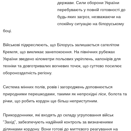
держави. Сили оборони України
перебувають у повній готовності до
будь-яких загроз, незважаючи на
спокійну ситуацію на білоруському
боці.
Військові підкреслюють, що Білорусь залишається сателітом
Кремля, що викликає занепокоєння. На північних рубежах
України зведено кілометри польових укріплень, капонірів для
техніки та довготривалих вогневих точок, що суттєво посилює
обороноздатність регіону.
Система мінних полів, ровів і загороджень доповнюється
природними перешкодами, такими як непрохідні ліси, болота та
річки, що робить кордон ще більш неприступним.
Прикордонники, які входять до складу угруповання військ
“Захід”, забезпечують надійний контроль за визначеними
ділянками кордону. Вони готові до миттєвого реагування на