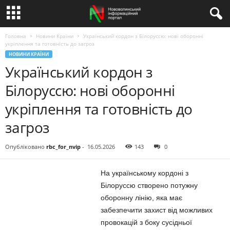
Головна
Новини Країни
Український кордон з Білоруссю: нові оборонні
укріплення та готовність до загроз
НОВИНИ КРАЇНИ
Український кордон з
Білоруссю: нові оборонні
укріплення та готовність до
загроз
Опубліковано
rbc_for_nvip
-
16.05.2026
143
0
На українському кордоні з
Білоруссю створено потужну
оборонну лінію, яка має
забезпечити захист від можливих
провокацій з боку сусідньої