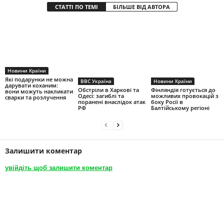
СТАТТІ ПО ТЕМІ
БІЛЬШЕ ВІД АВТОРА
Новини Країни
Які подарунки не можна
BBC Україна
Новини Країни
дарувати коханим:
Обстріли в Харкові та
Фінляндія готується до
вони можуть накликати
Одесі: загиблі та
можливих провокацій з
сварки та розлучення
поранені внаслідок атак
боку Росії в
РФ
Балтійському регіоні
Залишити коментар
увійдіть щоб залишити коментар