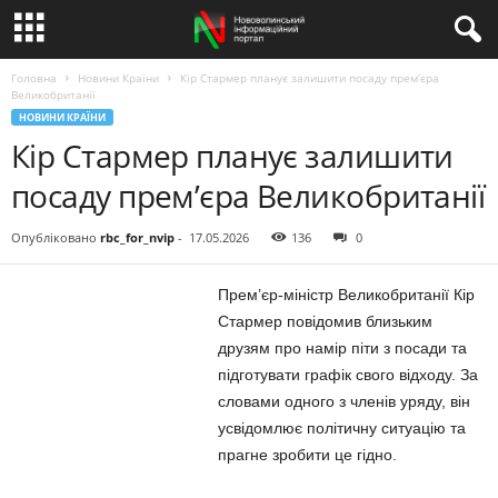
Головна
Новини Країни
Кір Стармер планує залишити посаду прем’єра
Великобританії
НОВИНИ КРАЇНИ
Кір Стармер планує залишити
посаду прем’єра Великобританії
Опубліковано
rbc_for_nvip
-
17.05.2026
136
0
Прем’єр-міністр Великобританії Кір
Стармер повідомив близьким
друзям про намір піти з посади та
підготувати графік свого відходу. За
словами одного з членів уряду, він
усвідомлює політичну ситуацію та
прагне зробити це гідно.