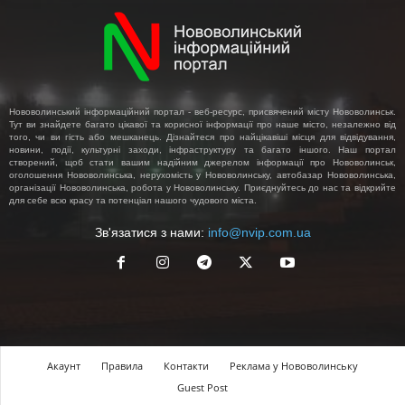
Нововолинський інформаційний портал - веб-ресурс, присвячений місту Нововолинськ.
Тут ви знайдете багато цікавої та корисної інформації про наше місто, незалежно від
того, чи ви гість або мешканець. Дізнайтеся про найцікавіші місця для відвідування,
новини, події, культурні заходи, інфраструктуру та багато іншого. Наш портал
створений, щоб стати вашим надійним джерелом інформації про Нововолинськ,
оголошення Нововолинська, нерухомість у Нововолинську, автобазар Нововолинська,
організації Нововолинська, робота у Нововолинську. Приєднуйтесь до нас та відкрийте
для себе всю красу та потенціал нашого чудового міста.
Зв'язатися з нами:
info@nvip.com.ua
Акаунт
Правила
Контакти
Реклама у Нововолинську
Guest Post