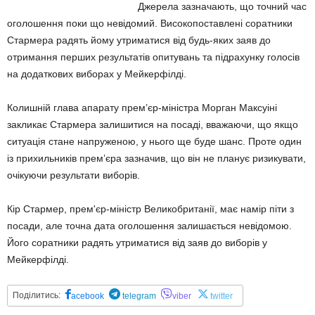
Джерела зазначають, що точний час
оголошення поки що невідомий. Високопоставлені соратники
Стармера радять йому утриматися від будь-яких заяв до
отримання перших результатів опитувань та підрахунку голосів
на додаткових виборах у Мейкерфілді.
Колишній глава апарату прем’єр-міністра Морган Максуіні
закликає Стармера залишитися на посаді, вважаючи, що якщо
ситуація стане напруженою, у нього ще буде шанс. Проте один
із прихильників прем’єра зазначив, що він не планує ризикувати,
очікуючи результати виборів.
Кір Стармер, прем'єр-міністр Великобританії, має намір піти з
посади, але точна дата оголошення залишається невідомою.
Його соратники радять утриматися від заяв до виборів у
Мейкерфілді.
Поділитись:
acebook
telegram
viber
twitter