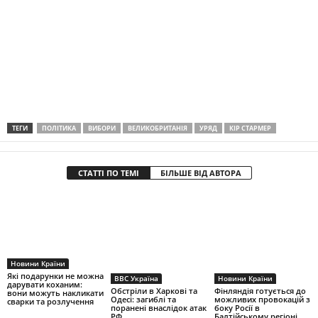
ТЕГИ
ПОЛІТИКА
ВИБОРИ
ВЕЛИКОБРИТАНІЯ
УРЯД
КІР СТАРМЕР
СТАТТІ ПО ТЕМІ
БІЛЬШЕ ВІД АВТОРА
Новини Країни
Які подарунки не можна
BBC Україна
Новини Країни
дарувати коханим:
Обстріли в Харкові та
Фінляндія готується до
вони можуть накликати
Одесі: загиблі та
можливих провокацій з
сварки та розлучення
поранені внаслідок атак
боку Росії в
РФ
Балтійському регіоні