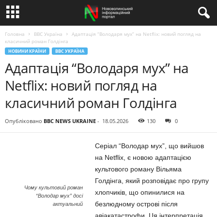
Головна
BBC Україна
Адаптація “Володаря мух” на Netflix: новий погляд на
класичний роман Голдінга
НОВИНИ КРАЇНИ
BBC УКРАЇНА
Адаптація “Володаря мух” на
Netflix: новий погляд на
класичний роман Голдінга
Опубліковано
BBC NEWS UKRAINE
-
18.05.2026
130
0
Серіал “Володар мух”, що вийшов
на Netflix, є новою адаптацією
культового роману Вільяма
Голдінга, який розповідає про групу
Чому культовий роман
хлопчиків, що опинилися на
“Володар мух” досі
безлюдному острові після
актуальний
авіакатастрофи. Ця інтерпретація,