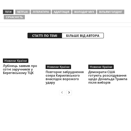
ТЕГИ
NETFLIX
ЛІТЕРАТУРА
АДАПТАЦІЯ
ВОЛОДАР МУХ
ВІЛЬЯМ ГОЛДІНГ
СУЧАСНІСТЬ
СТАТТІ ПО ТЕМІ
БІЛЬШЕ ВІД АВТОРА
Новини Країни
Лубінець заявив про
Новини Країни
Новини Країни
сотні заручників у
Повторне забруднення
Демократи США
Берегівському ТЦК
озера Кирилівського
готують розслідування
внаслідок ворожого
щодо Дональда Трампа
удару
після виборів