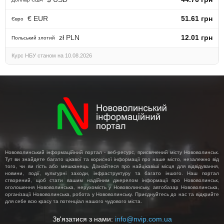
€ EUR
51.61 грн
Євро
zł PLN
12.01 грн
Польський злотий
Курс НБУ станом на 10.08.2026
Нововолинський інформаційний портал - веб-ресурс, присвячений місту Нововолинськ.
Тут ви знайдете багато цікавої та корисної інформації про наше місто, незалежно від
того, чи ви гість або мешканець. Дізнайтеся про найцікавіші місця для відвідування,
новини, події, культурні заходи, інфраструктуру та багато іншого. Наш портал
створений, щоб стати вашим надійним джерелом інформації про Нововолинськ,
оголошення Нововолинська, нерухомість у Нововолинську, автобазар Нововолинська,
організації Нововолинська, робота у Нововолинську. Приєднуйтесь до нас та відкрийте
для себе всю красу та потенціал нашого чудового міста.
Зв'язатися з нами:
info@nvip.com.ua