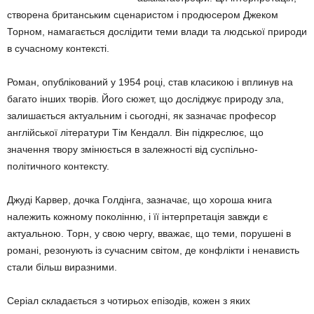
створена британським сценаристом і продюсером Джеком
Торном, намагається дослідити теми влади та людської природи
в сучасному контексті.
Роман, опублікований у 1954 році, став класикою і вплинув на
багато інших творів. Його сюжет, що досліджує природу зла,
залишається актуальним і сьогодні, як зазначає професор
англійської літератури Тім Кендалл. Він підкреслює, що
значення твору змінюється в залежності від суспільно-
політичного контексту.
Джуді Карвер, дочка Голдінга, зазначає, що хороша книга
належить кожному поколінню, і її інтерпретація завжди є
актуальною. Торн, у свою чергу, вважає, що теми, порушені в
романі, резонують із сучасним світом, де конфлікти і ненависть
стали більш виразними.
Серіал складається з чотирьох епізодів, кожен з яких