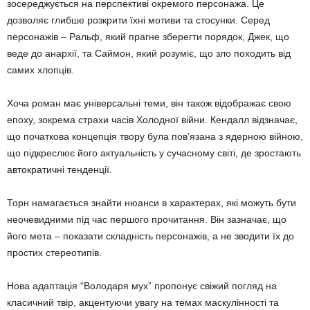
зосереджується на перспективі окремого персонажа. Це
дозволяє глибше розкрити їхні мотиви та стосунки. Серед
персонажів – Ральф, який прагне зберегти порядок, Джек, що
веде до анархії, та Саймон, який розуміє, що зло походить від
самих хлопців.
Хоча роман має універсальні теми, він також відображає свою
епоху, зокрема страхи часів Холодної війни. Кендалл відзначає,
що початкова концепція твору була пов’язана з ядерною війною,
що підкреслює його актуальність у сучасному світі, де зростають
автократичні тенденції.
Торн намагається знайти нюанси в характерах, які можуть бути
неочевидними під час першого прочитання. Він зазначає, що
його мета – показати складність персонажів, а не зводити їх до
простих стереотипів.
Нова адаптація “Володаря мух” пропонує свіжий погляд на
класичний твір, акцентуючи увагу на темах маскулінності та