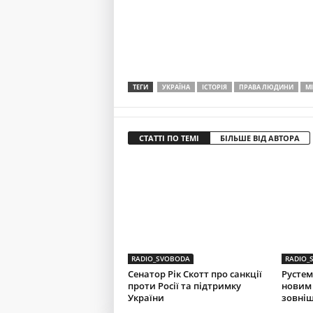
ТЕГИ
УКРАЇНА
ІСТОРІЯ
ПРАВА ЛЮДИНИ
М
СТАТТІ ПО ТЕМІ
БІЛЬШЕ ВІД АВТОРА
RADIO_SVOBODA
RADIO_
Сенатор Рік Скотт про санкції
Рустем
проти Росії та підтримку
новим
України
зовніш