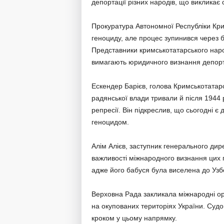
депортації різних народів, що викликає 
Прокуратура Автономної Республіки Кри
геноциду, але процес зупинився через б
Представники кримськотатарського наро
вимагають юридичного визнання депорта
Ескендер Барієв, голова Кримськотатар
радянської влади тривали й після 1944 
репресії. Він підкреслив, що сьогодні є
геноцидом.
Алім Алієв, заступник генерального дире
важливості міжнародного визнання цих п
адже його бабуся була виселена до Узб
Верховна Рада закликала міжнародні орг
на окупованих територіях України. Суд
кроком у цьому напрямку.