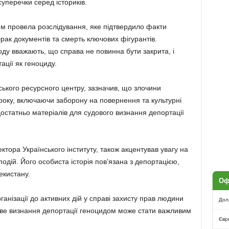
суперечки серед істориків.
м провела розслідування, яке підтвердило факти
рак документів та смерть ключових фігурантів.
ду вважають, що справа не повинна бути закрита, і
ції як геноциду.
ського ресурсного центру, зазначив, що злочини
року, включаючи заборону на повернення та культурні
 достатньо матеріалів для судового визнання депортації
ктора Українського інституту, також акцентував увагу на
одій. Його особиста історія пов’язана з депортацією,
екистану.
Оф
анізації до активних дій у справі захисту прав людини
Дол
ове визнання депортації геноцидом може стати важливим
Євр