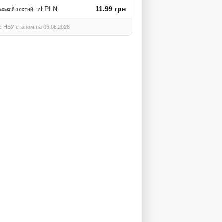
zł PLN
11.99 грн
ьський злотий
с НБУ станом на 06.08.2026