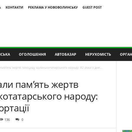
А
КОНТАКТИ
РЕКЛАМА У НОВОВОЛИНСЬКУ
GUEST POST
СЬКА
ОГОЛОШЕННЯ
АВТОБАЗАР
НЕРУХОМІСТЬ
ОРГАН
пам’ять жертв геноциду кримськотатарського народу: 82 роки з дня...
али пам’ять жертв
котатарського народу:
ортації
136
0