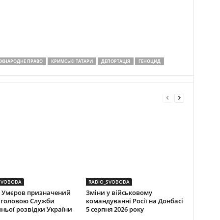
ІЖНАРОДНЕ ПРАВО
КРИМСЬКІ ТАТАРИ
ДЕПОРТАЦІЯ
ГЕНОЦИД
SVOBODA
RADIO_SVOBODA
 Умєров призначений
Зміни у військовому
 головою Служби
командуванні Росії на Донбасі
ньої розвідки України
5 серпня 2026 року