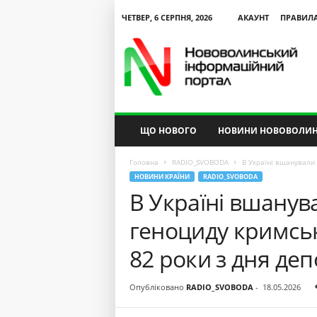
ЧЕТВЕР, 6 СЕРПНЯ, 2026
АКАУНТ
ПРАВИЛ
N
V
I
P
ЩО НОВОГО
НОВИНИ НОВОВОЛИН
Головна
RADIO_SVOBODA
В Україні вшанували 
НОВИНИ КРАЇНИ
RADIO_SVOBODA
В Україні вшанув
геноциду кримсь
82 роки з дня деп
Опубліковано
RADIO_SVOBODA
-
18.05.2026