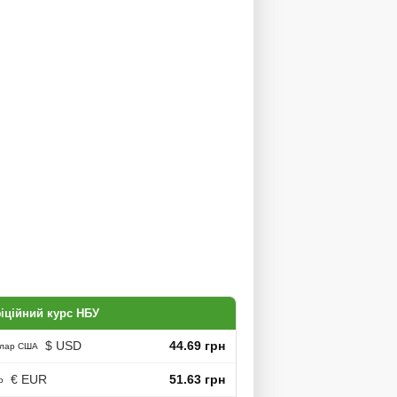
іційний курс НБУ
$ USD
44.69 грн
лар США
€ EUR
51.63 грн
о