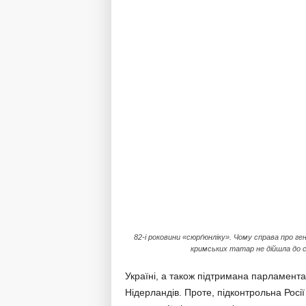
82-і роковини «сюрґюнліку». Чому справа про ге
кримських татар не дійшла до 
Україні, а також підтримана парламентам
Нідерландів. Проте, підконтрольна Росі