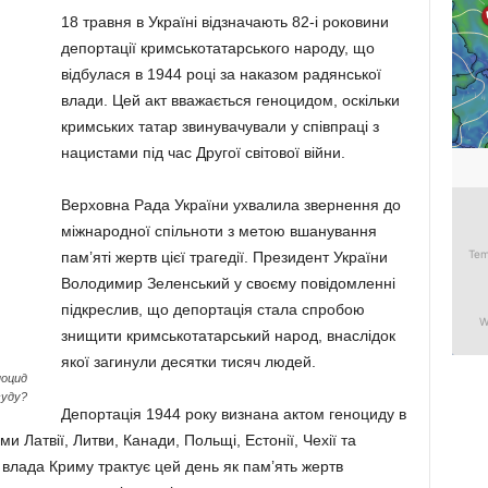
18 травня в Україні відзначають 82-і роковини
депортації кримськотатарського народу, що
відбулася в 1944 році за наказом радянської
влади. Цей акт вважається геноцидом, оскільки
кримських татар звинувачували у співпраці з
нацистами під час Другої світової війни.
Верховна Рада України ухвалила звернення до
міжнародної спільноти з метою вшанування
пам’яті жертв цієї трагедії. Президент України
Володимир Зеленський у своєму повідомленні
підкреслив, що депортація стала спробою
знищити кримськотатарський народ, внаслідок
якої загинули десятки тисяч людей.
ноцид
суду?
Депортація 1944 року визнана актом геноциду в
и Латвії, Литви, Канади, Польщі, Естонії, Чехії та
ї влада Криму трактує цей день як пам’ять жертв