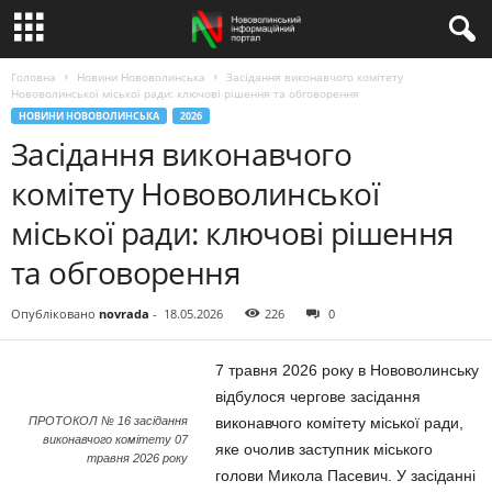
Головна
Новини Нововолинська
Засідання виконавчого комітету
Нововолинської міської ради: ключові рішення та обговорення
НОВИНИ НОВОВОЛИНСЬКА
2026
Засідання виконавчого
комітету Нововолинської
міської ради: ключові рішення
та обговорення
Опубліковано
novrada
-
18.05.2026
226
0
7 травня 2026 року в Нововолинську
відбулося чергове засідання
ПРОТОКОЛ № 16 засідання
виконавчого комітету міської ради,
виконавчого комітету 07
яке очолив заступник міського
травня 2026 року
голови Микола Пасевич. У засіданні