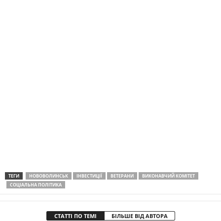
ТЕГИ
НОВОВОЛИНСЬК
ІНВЕСТИЦІЇ
ВЕТЕРАНИ
ВИКОНАВЧИЙ КОМІТЕТ
СОЦІАЛЬНА ПОЛІТИКА
СТАТТІ ПО ТЕМІ
БІЛЬШЕ ВІД АВТОРА