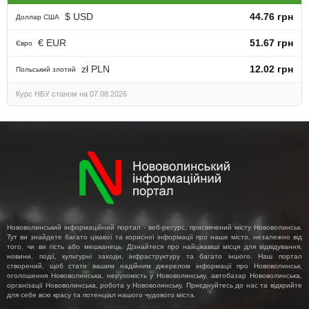
$ USD
44.76 грн
Доллар США
€ EUR
51.67 грн
Євро
zł PLN
12.02 грн
Польський злотий
Курс НБУ станом на 07.08.2026
Нововолинський інформаційний портал - веб-ресурс, присвячений місту Нововолинськ.
Тут ви знайдете багато цікавої та корисної інформації про наше місто, незалежно від
того, чи ви гість або мешканець. Дізнайтеся про найцікавіші місця для відвідування,
новини, події, культурні заходи, інфраструктуру та багато іншого. Наш портал
створений, щоб стати вашим надійним джерелом інформації про Нововолинськ,
оголошення Нововолинська, нерухомість у Нововолинську, автобазар Нововолинська,
організації Нововолинська, робота у Нововолинську. Приєднуйтесь до нас та відкрийте
для себе всю красу та потенціал нашого чудового міста.