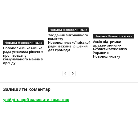
Новини Нововолинська
Засідання виконавчого
Новини Нововолинська
комітету
Акція підтримки
Нововолинської міської
Новини Нововолинська
дружин зниклих
ради: важливі рішення
Нововолинська міська
безвісти захисників
для громади
рада ухвалила рішення
України в
про передачу
Нововолинську
комунального майна в
оренду
Залишити коментар
увійдіть щоб залишити коментар