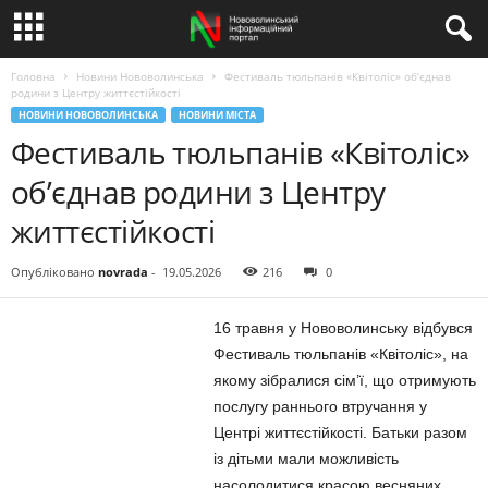
Головна
Новини Нововолинська
Фестиваль тюльпанів «Квітоліс» об’єднав
родини з Центру життєстійкості
НОВИНИ НОВОВОЛИНСЬКА
НОВИНИ МІСТА
Фестиваль тюльпанів «Квітоліс»
об’єднав родини з Центру
життєстійкості
Опубліковано
novrada
-
19.05.2026
216
0
16 травня у Нововолинську відбувся
Фестиваль тюльпанів «Квітоліс», на
якому зібралися сім’ї, що отримують
послугу раннього втручання у
Центрі життєстійкості. Батьки разом
із дітьми мали можливість
насолодитися красою весняних