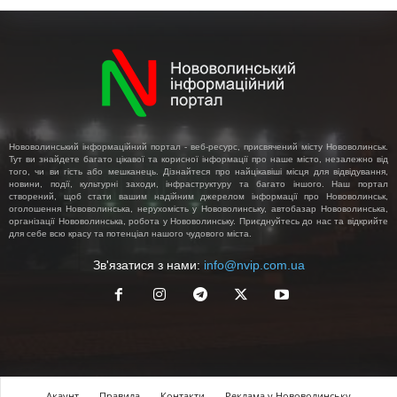
Нововолинський інформаційний портал - веб-ресурс, присвячений місту Нововолинськ.
Тут ви знайдете багато цікавої та корисної інформації про наше місто, незалежно від
того, чи ви гість або мешканець. Дізнайтеся про найцікавіші місця для відвідування,
новини, події, культурні заходи, інфраструктуру та багато іншого. Наш портал
створений, щоб стати вашим надійним джерелом інформації про Нововолинськ,
оголошення Нововолинська, нерухомість у Нововолинську, автобазар Нововолинська,
організації Нововолинська, робота у Нововолинську. Приєднуйтесь до нас та відкрийте
для себе всю красу та потенціал нашого чудового міста.
Зв'язатися з нами:
info@nvip.com.ua
Акаунт
Правила
Контакти
Реклама у Нововолинську