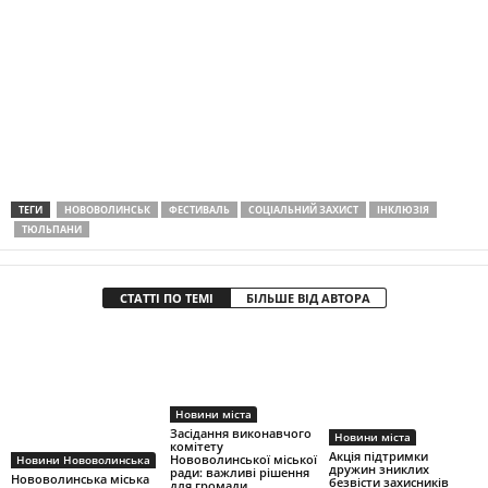
ТЕГИ
НОВОВОЛИНСЬК
ФЕСТИВАЛЬ
СОЦІАЛЬНИЙ ЗАХИСТ
ІНКЛЮЗІЯ
ТЮЛЬПАНИ
СТАТТІ ПО ТЕМІ
БІЛЬШЕ ВІД АВТОРА
Новини міста
Засідання виконавчого
Новини міста
комітету
Акція підтримки
Нововолинської міської
Новини Нововолинська
дружин зниклих
ради: важливі рішення
Нововолинська міська
безвісти захисників
для громади