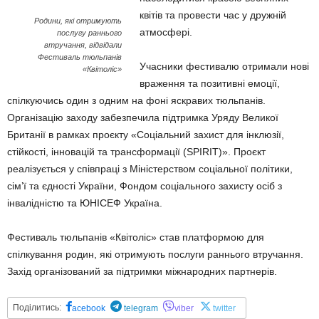
квітів та провести час у дружній
Родини, які отримують
атмосфері.
послугу раннього
втручання, відвідали
Фестиваль тюльпанів
Учасники фестивалю отримали нові
«Квітоліс»
враження та позитивні емоції,
спілкуючись один з одним на фоні яскравих тюльпанів.
Організацію заходу забезпечила підтримка Уряду Великої
Британії в рамках проєкту «Соціальний захист для інклюзії,
стійкості, інновацій та трансформації (SPIRIT)». Проєкт
реалізується у співпраці з Міністерством соціальної політики,
сім’ї та єдності України, Фондом соціального захисту осіб з
інвалідністю та ЮНІСЕФ Україна.
Фестиваль тюльпанів «Квітоліс» став платформою для
спілкування родин, які отримують послуги раннього втручання.
Захід організований за підтримки міжнародних партнерів.
Поділитись:
acebook
telegram
viber
twitter