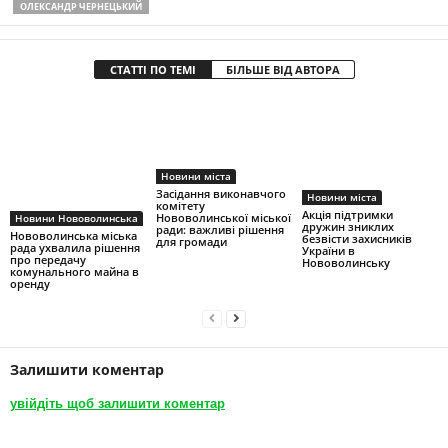
ОЛЕКСАНДР ЧЕРНЕЦЬКИЙ
СТАТТІ ПО ТЕМІ
БІЛЬШЕ ВІД АВТОРА
Новини міста
Засідання виконавчого
Новини міста
комітету
Акція підтримки
Нововолинської міської
Новини Нововолинська
дружин зниклих
ради: важливі рішення
Нововолинська міська
безвісти захисників
для громади
рада ухвалила рішення
України в
про передачу
Нововолинську
комунального майна в
оренду
Залишити коментар
увійдіть щоб залишити коментар