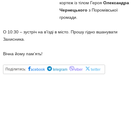
кортеж із тілом Героя
Олександра
Чернецького
з Поромівської
громади.
О 10:30 – зустріч на вʼїзді в місто. Прошу гідно вшанувати
Захисника.
Вічна йому памʼять!
Поділитись:
acebook
telegram
viber
twitter