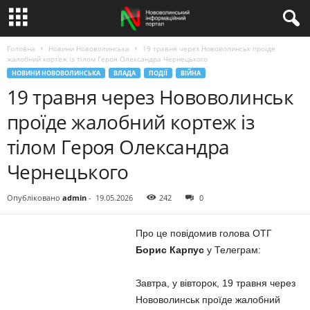
Головна
Новини Нововолинська
19 травня через Нововолинськ проїде
жалобний кортеж із тілом Героя Олександра Чернецького
НОВИНИ НОВОВОЛИНСЬКА
ВЛАДА
ПОДІЇ
ВІЙНА
19 травня через Нововолинськ
проїде жалобний кортеж із
тілом Героя Олександра
Чернецького
Опубліковано
admin
-
19.05.2026
242
0
Про це повідомив голова ОТГ
Борис Карпус
у Телеграм:
Завтра, у вівторок, 19 травня через
Нововолинськ проїде жалобний