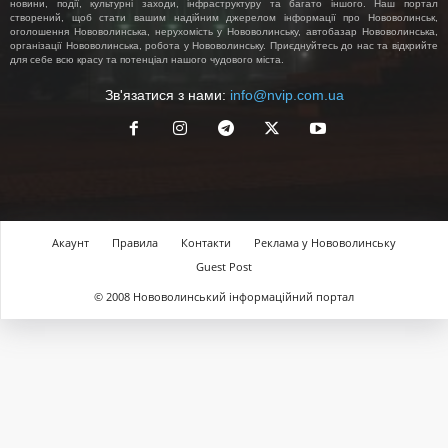
новини, події, культурні заходи, інфраструктуру та багато іншого. Наш портал
створений, щоб стати вашим надійним джерелом інформації про Нововолинськ,
оголошення Нововолинська, нерухомість у Нововолинську, автобазар Нововолинська,
організації Нововолинська, робота у Нововолинську. Приєднуйтесь до нас та відкрийте
для себе всю красу та потенціал нашого чудового міста.
Зв'язатися з нами:
info@nvip.com.ua
Акаунт
Правила
Контакти
Реклама у Нововолинську
Guest Post
© 2008 Нововолинський інформаційний портал