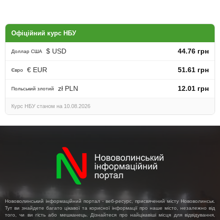
Офіційний курс НБУ
$ USD
44.76 грн
Доллар США
€ EUR
51.61 грн
Євро
zł PLN
12.01 грн
Польський злотий
Курс НБУ станом на 10.08.2026
Нововолинський інформаційний портал - веб-ресурс, присвячений місту Нововолинськ.
Тут ви знайдете багато цікавої та корисної інформації про наше місто, незалежно від
того, чи ви гість або мешканець. Дізнайтеся про найцікавіші місця для відвідування,