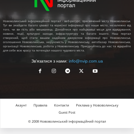
Нововолинський інформаційний портал - веб-ресурс, присвячений місту Нововолинськ.
Тут ви знайдете багато цікавої та корисної інформації про наше місто, незалежно від
того, чи ви гість або мешканець. Дізнайтеся про найцікавіші місця для відвідування,
новини, події, культурні заходи, інфраструктуру та багато іншого. Наш портал
створений, щоб стати вашим надійним джерелом інформації про Нововолинськ,
оголошення Нововолинська, нерухомість у Нововолинську, автобазар Нововолинська,
організації Нововолинська, робота у Нововолинську. Приєднуйтесь до нас та відкрийте
для себе всю красу та потенціал нашого чудового міста.
Зв'язатися з нами:
info@nvip.com.ua
Акаунт
Правила
Контакти
Реклама у Нововолинську
Guest Post
© 2008 Нововолинський інформаційний портал