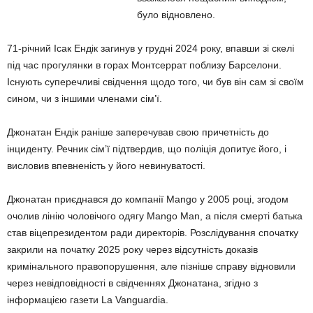
було відновлено.
71-річний Ісак Ендік загинув у грудні 2024 року, впавши зі скелі
під час прогулянки в горах Монтсеррат поблизу Барселони.
Існують суперечливі свідчення щодо того, чи був він сам зі своїм
сином, чи з іншими членами сім’ї.
Джонатан Ендік раніше заперечував свою причетність до
інциденту. Речник сім’ї підтвердив, що поліція допитує його, і
висловив впевненість у його невинуватості.
Джонатан приєднався до компанії Mango у 2005 році, згодом
очолив лінію чоловічого одягу Mango Man, а після смерті батька
став віцепрезидентом ради директорів. Розслідування спочатку
закрили на початку 2025 року через відсутність доказів
кримінального правопорушення, але пізніше справу відновили
через невідповідності в свідченнях Джонатана, згідно з
інформацією газети La Vanguardia.