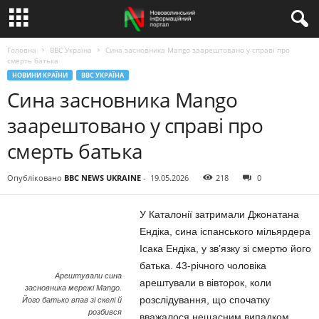
Головна
BBC Україна
Сина засновника Mango заарештовано у справі про
смерть батька
НОВИНИ КРАЇНИ
BBC УКРАЇНА
Сина засновника Mango
заарештовано у справі про
смерть батька
Опубліковано
BBC NEWS UKRAINE
-
19.05.2026
218
0
У Каталонії затримали Джонатана
Ендіка, сина іспанського мільярдера
Ісака Ендіка, у зв’язку зі смертю його
батька. 43-річного чоловіка
Арештували сина
арештували в вівторок, коли
засновника мережі Mango.
розслідування, що спочатку
Його батько впав зі скелі й
розбився
вважалося нещасним випадком,