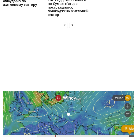
авіаударів по
по Сумах: п’ятеро
житловому сектору
постраждалих,
пошкоджено житловий
сектор