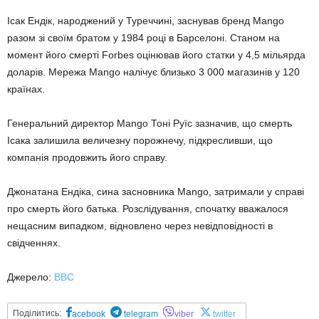
Ісак Ендік, народжений у Туреччині, заснував бренд Mango
разом зі своїм братом у 1984 році в Барселоні. Станом на
момент його смерті Forbes оцінював його статки у 4,5 мільярда
доларів. Мережа Mango налічує близько 3 000 магазинів у 120
країнах.
Генеральний директор Mango Тоні Руїс зазначив, що смерть
Ісака залишила величезну порожнечу, підкресливши, що
компанія продовжить його справу.
Джонатана Ендіка, сина засновника Mango, затримали у справі
про смерть його батька. Розслідування, спочатку вважалося
нещасним випадком, відновлено через невідповідності в
свідченнях.
Джерело:
BBC
Поділитись:
acebook
telegram
viber
twitter