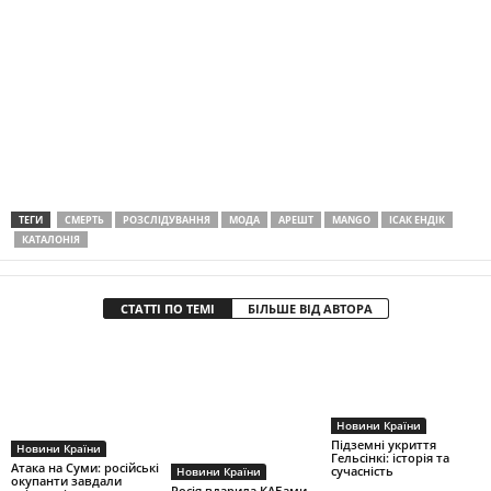
ТЕГИ
СМЕРТЬ
РОЗСЛІДУВАННЯ
МОДА
АРЕШТ
MANGO
ІСАК ЕНДІК
КАТАЛОНІЯ
СТАТТІ ПО ТЕМІ
БІЛЬШЕ ВІД АВТОРА
Новини Країни
Підземні укриття
Новини Країни
Гельсінкі: історія та
Атака на Суми: російські
сучасність
Новини Країни
окупанти завдали
Росія вдарила КАБами