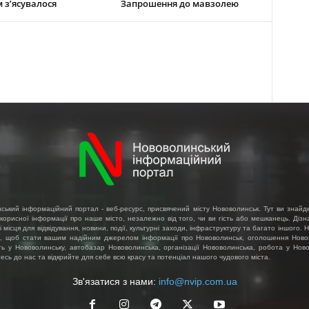
 з’ясувалося
Запрошення до мавзолею
ський інформаційний портал - веб-ресурс, присвячений місту Нововолинськ. Тут ви знайд
 корисної інформації про наше місто, незалежно від того, чи ви гість або мешканець. Діз
і місця для відвідування, новини, події, культурні заходи, інфраструктуру та багато іншого.
, щоб стати вашим надійним джерелом інформації про Нововолинськ, оголошення Ново
ть у Нововолинську, автобазар Нововолинська, організації Нововолинська, робота у Ново
сь до нас та відкрийте для себе всю красу та потенціал нашого чудового міста.
Зв'язатися з нами:
info@nvip.com.ua