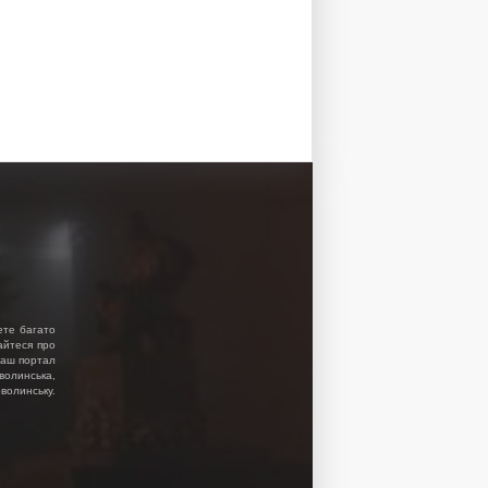
ете багато
найтеся про
 Наш портал
волинська,
волинську.