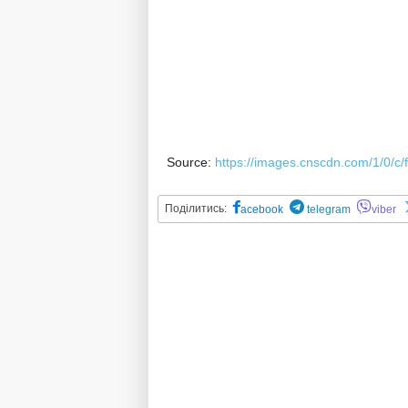
Source:
https://images.cnscdn.com/1/0/c/
Поділитись:
acebook
telegram
viber