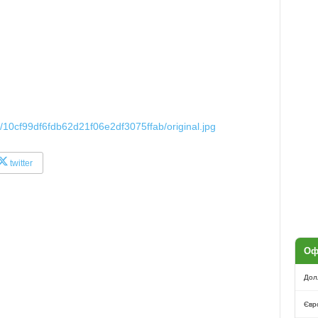
f/10cf99df6fdb62d21f06e2df3075ffab/original.jpg
twitter
Оф
Дол
Євр