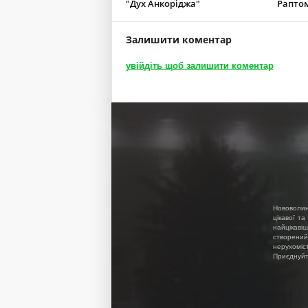
"Дух Анкоріджа"
Раптом
Залишити коментар
увійдіть щоб залишити коментар
Нововолин
цікавої та
найцікавіш
створений
нерухоміс
Приєднуйте