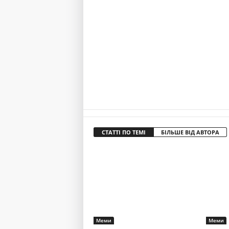
СТАТТІ ПО ТЕМІ
БІЛЬШЕ ВІД АВТОРА
Меми
Меми