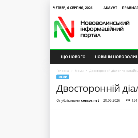
ЧЕТВЕР, 6 СЕРПНЯ, 2026
АКАУНТ
ПРАВИЛ
N
V
I
P
ЩО НОВОГО
НОВИНИ НОВОВОЛИН
Головна
Меми
Двосторонній діалог по-китайс
МЕМИ
Двосторонній діа
Опубліковано
censor.net
-
20.05.2026
154