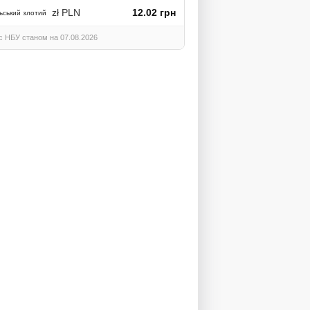
zł PLN
12.02 грн
ьський злотий
с НБУ станом на 07.08.2026