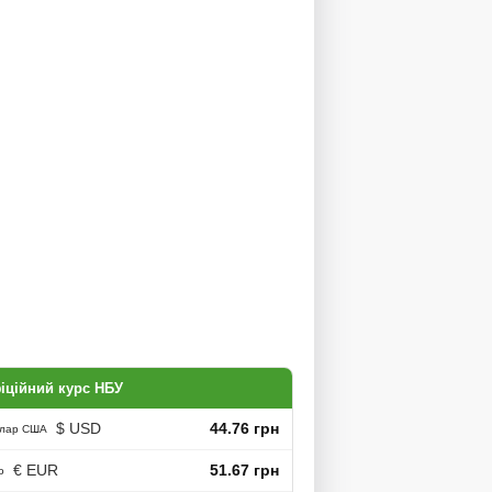
іційний курс НБУ
$ USD
44.76 грн
лар США
€ EUR
51.67 грн
о