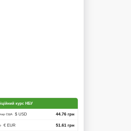
іційний курс НБУ
$ USD
44.76 грн
лар США
€ EUR
51.61 грн
о