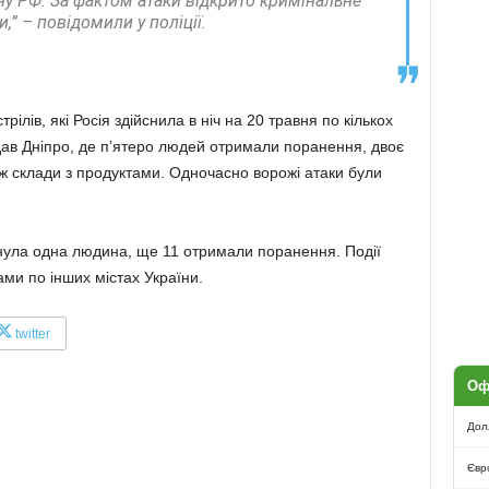
у РФ. За фактом атаки відкрито кримінальне
,” – повідомили у поліції.
ілів, які Росія здійснила в ніч на 20 травня по кількох
дав Дніпро, де п’ятеро людей отримали поранення, двоє
ож склади з продуктами. Одночасно ворожі атаки були
инула одна людина, ще 11 отримали поранення. Події
и по інших містах України.
twitter
Оф
Дол
Євр