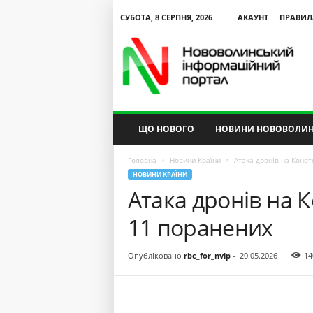
СУБОТА, 8 СЕРПНЯ, 2026
АКАУНТ
ПРАВИЛ
N
V
I
P
ЩО НОВОГО
НОВИНИ НОВОВОЛИН
Головна
Новини Країни
Атака дронів на Конот
НОВИНИ КРАЇНИ
Атака дронів на К
11 поранених
Опубліковано
rbc_for_nvip
-
20.05.2026
14