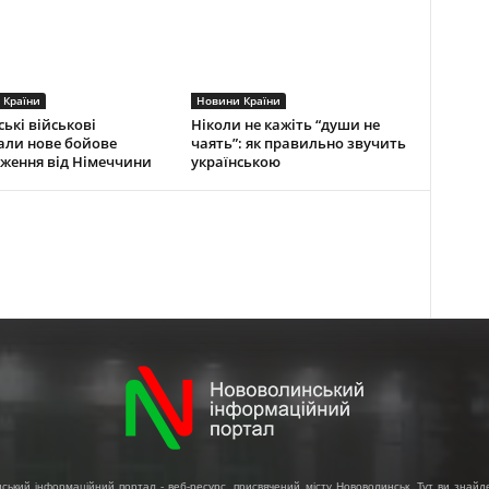
 Країни
Новини Країни
ські військові
Ніколи не кажіть “души не
али нове бойове
чаять”: як правильно звучить
ження від Німеччини
українською
ський інформаційний портал - веб-ресурс, присвячений місту Нововолинськ. Тут ви знайд