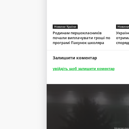
Новини Країни
Новини
Родинам першокласників
Україн
почали виплачувати гроші по
отрим
програмі Пакунок школяра
споряд
Залишити коментар
увійдіть щоб залишити коментар
Нововолин