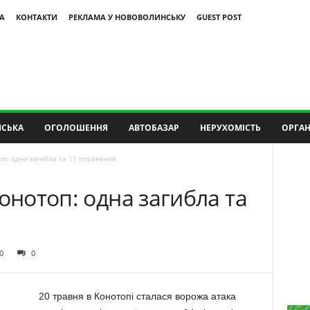
А
КОНТАКТИ
РЕКЛАМА У НОВОВОЛИНСЬКУ
GUEST POST
СЬКА
ОГОЛОШЕННЯ
АВТОБАЗАР
НЕРУХОМІСТЬ
ОРГАН
оп: одна загибла та 11 поранених
онотоп: одна загибла та
0
0
20 травня в Конотопі сталася ворожа атака