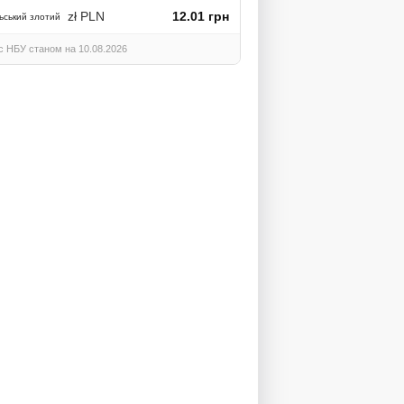
zł PLN
12.01 грн
ьський злотий
с НБУ станом на 10.08.2026