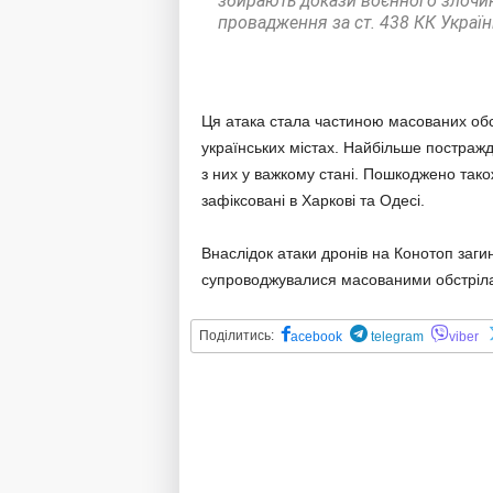
збирають докази воєнного злочин
провадження за ст. 438 КК України
Ця атака стала частиною масованих обстр
українських містах. Найбільше постраж
з них у важкому стані. Пошкоджено так
зафіксовані в Харкові та Одесі.
Внаслідок атаки дронів на Конотоп заг
супроводжувалися масованими обстрілам
Поділитись:
acebook
telegram
viber