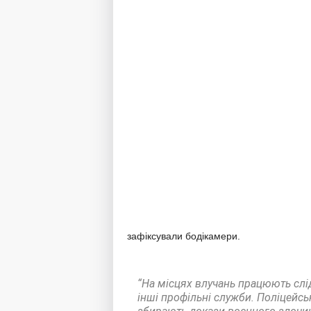
зафіксували бодікамери.
“На місцях влучань працюють слідч
інші профільні служби. Поліцейсь