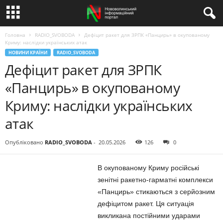
Головна
RADIO_SVOBODA
Дефіцит ракет для ЗРПК «Панцирь» в окупованому
Криму: наслідки українських атак
НОВИНИ КРАЇНИ
RADIO_SVOBODA
Дефіцит ракет для ЗРПК
«Панцирь» в окупованому
Криму: наслідки українських
атак
Опубліковано
RADIO_SVOBODA
-
20.05.2026
126
0
В окупованому Криму російські
зенітні ракетно-гарматні комплекси
«Панцирь» стикаються з серйозним
дефіцитом ракет. Ця ситуація
викликана постійними ударами