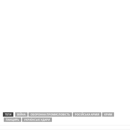
ТЕГИ
ВІЙНА
ОБОРОННА ПРОМИСЛОВІСТЬ
РОСІЙСЬКА АРМІЯ
КРИМ
ПАНЦИРЬ
УКРАЇНСЬКІ УДАРИ