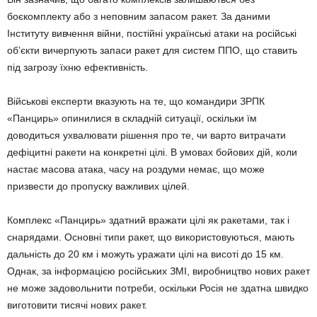
боєкомплекту або з неповним запасом ракет. За даними
Інституту вивчення війни, постійні українські атаки на російські
об’єкти вичерпують запаси ракет для систем ППО, що ставить
під загрозу їхню ефективність.
Військові експерти вказують на те, що командири ЗРПК
«Панцирь» опинилися в складній ситуації, оскільки їм
доводиться ухвалювати рішення про те, чи варто витрачати
дефіцитні ракети на конкретні цілі. В умовах бойових дій, коли
настає масова атака, часу на роздуми немає, що може
призвести до пропуску важливих цілей.
Комплекс «Панцирь» здатний вражати цілі як ракетами, так і
снарядами. Основні типи ракет, що використовуються, мають
дальність до 20 км і можуть уражати цілі на висоті до 15 км.
Однак, за інформацією російських ЗМІ, виробництво нових ракет
не може задовольнити потреби, оскільки Росія не здатна швидко
виготовити тисячі нових ракет.