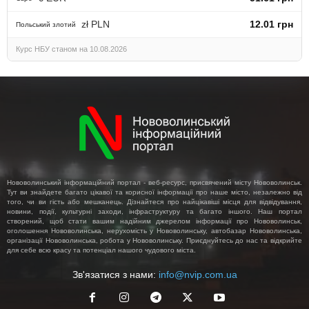
zł PLN
12.01 грн
Польський злотий
Курс НБУ станом на 10.08.2026
Нововолинський інформаційний портал - веб-ресурс, присвячений місту Нововолинськ.
Тут ви знайдете багато цікавої та корисної інформації про наше місто, незалежно від
того, чи ви гість або мешканець. Дізнайтеся про найцікавіші місця для відвідування,
новини, події, культурні заходи, інфраструктуру та багато іншого. Наш портал
створений, щоб стати вашим надійним джерелом інформації про Нововолинськ,
оголошення Нововолинська, нерухомість у Нововолинську, автобазар Нововолинська,
організації Нововолинська, робота у Нововолинську. Приєднуйтесь до нас та відкрийте
для себе всю красу та потенціал нашого чудового міста.
Зв'язатися з нами:
info@nvip.com.ua