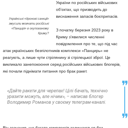
України по російських військових
об’єктах, що призводить до
виснаження запасів боєприпасів.
Українські «дронові санкції»
змусили мовчати російські
«Панцирі» в окупованому
З початку березня 2023 року в
Криму?
Криму з’явилися численні
повідомлення про те, що під час
атак українських безпілотників комплекси «Панцирь» не
реагують, а лише чути стрілянину зі стрілецької зброї. Це
викликало занепокоєння серед російських військових блогерів,
які почали піднімати питання про брак ракет.
«Дайте ракети для черепах! Цілі бачать, технічно
уразити можуть, але нічим», – написав блогер
Володимир Романов у своєму телеграм-каналі.
Він зазначив, що багато комплексів залишаються без