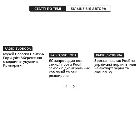
СТАТТІ ПО ТЕМІ
БІЛЬШЕ ВІД АВТОРА
RADIO_SVOBODA
Музей Параски Плитки-
RADIO_SVOBODA
RADIO_SVOBODA
Горицвіт: Збереження
ЄС запровадив нові
Зростання атак Росії на
спадщини гуцулки в
санкції проти Росії:
українські порти: вплив
Криворівні
список підконтрольних
на експорт зерна та
компаній та осіб
економіку
розширено