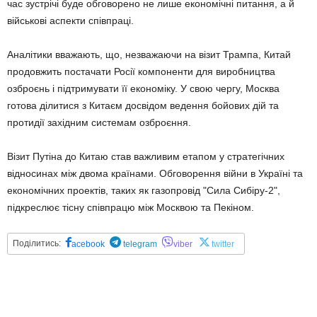
час зустрічі буде обговорено не лише економічні питання, а й
військові аспекти співпраці.
Аналітики вважають, що, незважаючи на візит Трампа, Китай
продовжить постачати Росії компоненти для виробництва
озброєнь і підтримувати її економіку. У свою чергу, Москва
готова ділитися з Китаєм досвідом ведення бойових дій та
протидії західним системам озброєння.
Візит Путіна до Китаю став важливим етапом у стратегічних
відносинах між двома країнами. Обговорення війни в Україні та
економічних проектів, таких як газопровід "Сила Сибіру-2",
підкреслює тісну співпрацю між Москвою та Пекіном.
Поділитись:
acebook
telegram
viber
twitter