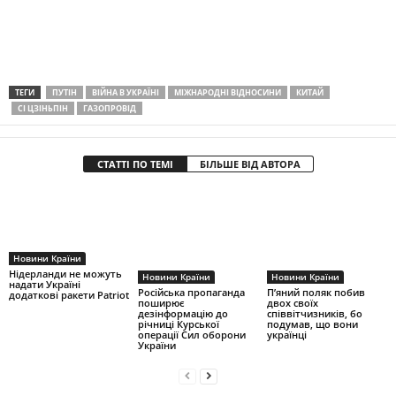
ТЕГИ
ПУТІН
ВІЙНА В УКРАЇНІ
МІЖНАРОДНІ ВІДНОСИНИ
КИТАЙ
СІ ЦЗІНЬПІН
ГАЗОПРОВІД
СТАТТІ ПО ТЕМІ
БІЛЬШЕ ВІД АВТОРА
Новини Країни
Нідерланди не можуть
Новини Країни
Новини Країни
надати Україні
Російська пропаганда
П’яний поляк побив
додаткові ракети Patriot
поширює
двох своїх
дезінформацію до
співвітчизників, бо
річниці Курської
подумав, що вони
операції Сил оборони
українці
України