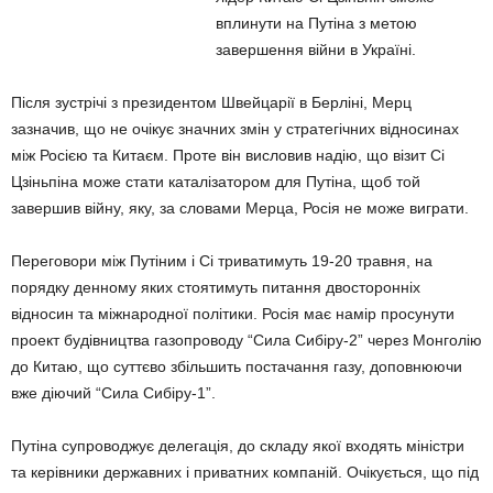
вплинути на Путіна з метою
завершення війни в Україні.
Після зустрічі з президентом Швейцарії в Берліні, Мерц
зазначив, що не очікує значних змін у стратегічних відносинах
між Росією та Китаєм. Проте він висловив надію, що візит Сі
Цзіньпіна може стати каталізатором для Путіна, щоб той
завершив війну, яку, за словами Мерца, Росія не може виграти.
Переговори між Путіним і Сі триватимуть 19-20 травня, на
порядку денному яких стоятимуть питання двосторонніх
відносин та міжнародної політики. Росія має намір просунути
проект будівництва газопроводу “Сила Сибіру-2” через Монголію
до Китаю, що суттєво збільшить постачання газу, доповнюючи
вже діючий “Сила Сибіру-1”.
Путіна супроводжує делегація, до складу якої входять міністри
та керівники державних і приватних компаній. Очікується, що під