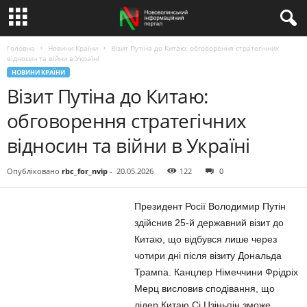
Головна
Новини Країни
Візит Путіна до Китаю: обговорення стратегічних
відносин та війни в Україні
НОВИНИ КРАЇНИ
Візит Путіна до Китаю:
обговорення стратегічних
відносин та війни в Україні
Опубліковано
rbc_for_nvip
-
20.05.2026
122
0
Президент Росії Володимир Путін
здійснив 25-й державний візит до
Китаю, що відбувся лише через
чотири дні після візиту Дональда
Трампа. Канцлер Німеччини Фрідріх
Мерц висловив сподівання, що
лідер Китаю Сі Цзіньпін зможе