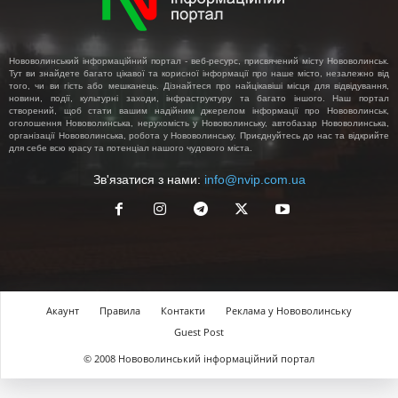
Нововолинський інформаційний портал - веб-ресурс, присвячений місту Нововолинськ.
Тут ви знайдете багато цікавої та корисної інформації про наше місто, незалежно від
того, чи ви гість або мешканець. Дізнайтеся про найцікавіші місця для відвідування,
новини, події, культурні заходи, інфраструктуру та багато іншого. Наш портал
створений, щоб стати вашим надійним джерелом інформації про Нововолинськ,
оголошення Нововолинська, нерухомість у Нововолинську, автобазар Нововолинська,
організації Нововолинська, робота у Нововолинську. Приєднуйтесь до нас та відкрийте
для себе всю красу та потенціал нашого чудового міста.
Зв'язатися з нами:
info@nvip.com.ua
Акаунт
Правила
Контакти
Реклама у Нововолинську
Guest Post
© 2008 Нововолинський інформаційний портал