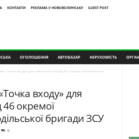
А
КОНТАКТИ
РЕКЛАМА У НОВОВОЛИНСЬКУ
GUEST POST
СЬКА
ОГОЛОШЕННЯ
АВТОБАЗАР
НЕРУХОМІСТЬ
ОРГАН
иву «Точка входу» для цивільних осіб від 46 окремої аеромобільної
«Точка входу» для
д 46 окремої
дільської бригади ЗСУ
0