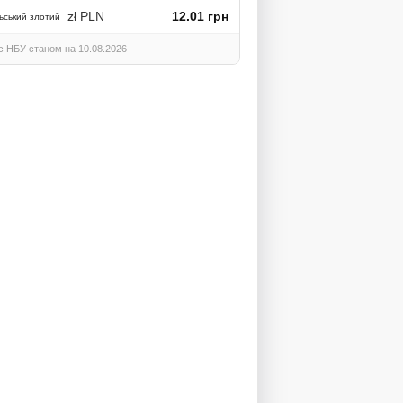
zł PLN
12.01 грн
ьський злотий
с НБУ станом на 10.08.2026