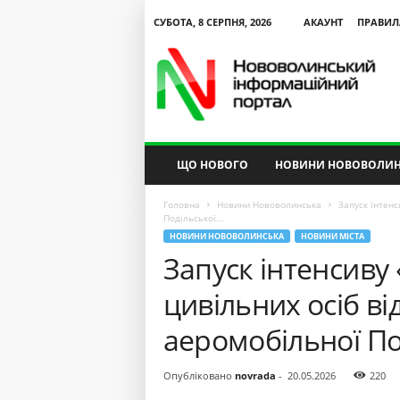
СУБОТА, 8 СЕРПНЯ, 2026
АКАУНТ
ПРАВИЛ
N
V
I
P
ЩО НОВОГО
НОВИНИ НОВОВОЛИН
Головна
Новини Нововолинська
Запуск інтенс
Подільської...
НОВИНИ НОВОВОЛИНСЬКА
НОВИНИ МІСТА
Запуск інтенсиву 
цивільних осіб ві
аеромобільної По
Опубліковано
novrada
-
20.05.2026
220