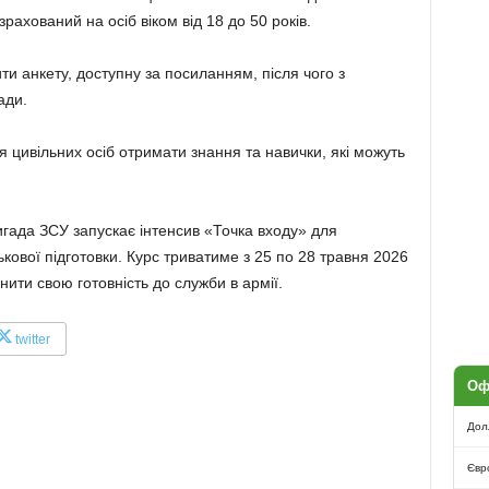
ахований на осіб віком від 18 до 50 років.
ити анкету, доступну за посиланням, після чого з
ади.
я цивільних осіб отримати знання та навички, які можуть
гада ЗСУ запускає інтенсив «Точка входу» для
кової підготовки. Курс триватиме з 25 по 28 травня 2026
нити свою готовність до служби в армії.
twitter
Оф
Дол
Євр