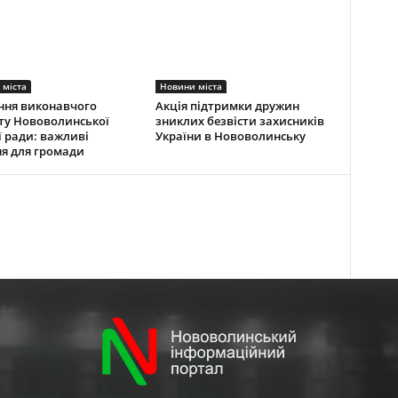
 міста
Новини міста
ння виконавчого
Акція підтримки дружин
ту Нововолинської
зниклих безвісти захисників
ї ради: важливі
України в Нововолинську
я для громади