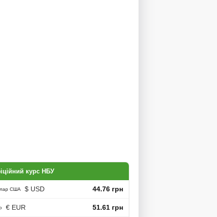
іційний курс НБУ
$ USD
44.76 грн
лар США
€ EUR
51.61 грн
о