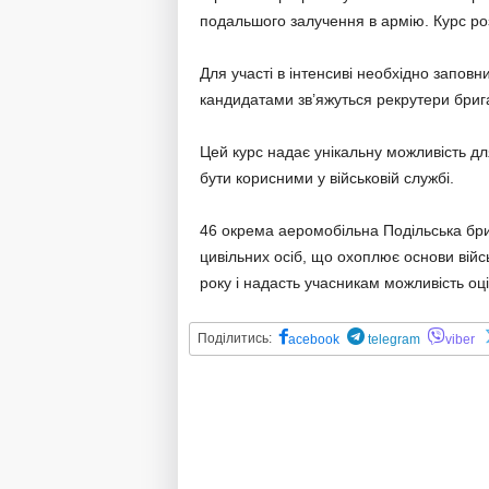
подальшого залучення в армію. Курс розр
Для участі в інтенсиві необхідно заповн
кандидатами зв’яжуться рекрутери бриг
Цей курс надає унікальну можливість дл
бути корисними у військовій службі.
46 окрема аеромобільна Подільська бри
цивільних осіб, що охоплює основи війсь
року і надасть учасникам можливість оці
Поділитись:
acebook
telegram
viber