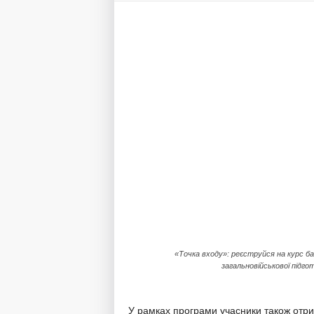
«Точка входу»: реєструйся на курс ба
загальновійськової підго
У рамках програми учасники також отри