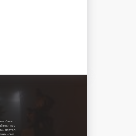
ете багато
найтеся про
 Наш портал
волинська,