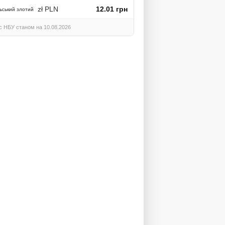
zł PLN
12.01 грн
ьський злотий
с НБУ станом на 10.08.2026