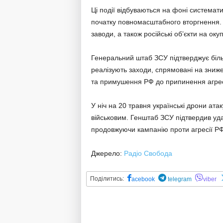
Ці події відбуваються на фоні систематич
початку повномасштабного вторгнення. 
заводи, а також російські об’єкти на оку
Генеральний штаб ЗСУ підтверджує більш
реалізують заходи, спрямовані на зниже
та примушення РФ до припинення агрес
У ніч на 20 травня українські дрони ат
військовим. Генштаб ЗСУ підтвердив удар
продовжуючи кампанію проти агресії РФ
Джерело:
Радіо Свобода
Поділитись:
acebook
telegram
viber