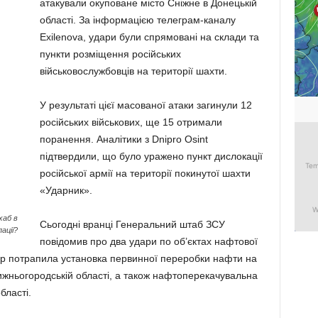
атакували окуповане місто Сніжне в Донецькій
області. За інформацією телеграм-каналу
Exilenova, удари були спрямовані на склади та
пункти розміщення російських
військовослужбовців на території шахти.
У результаті цієї масованої атаки загинули 12
російських військових, ще 15 отримали
поранення. Аналітики з Dnipro Osint
підтвердили, що було уражено пункт дислокації
російської армії на території покинутої шахти
«Ударник».
хаб в
Сьогодні вранці Генеральний штаб ЗСУ
ації?
повідомив про два удари по об’єктах нафтової
дар потрапила установка первинної переробки нафти на
жньогородській області, а також нафтоперекачувальна
бласті.