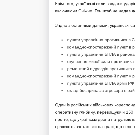
Крім того, українські сили завдали ударі
включаючи Сніжне. Генштаб не надав де
Згідно з останніми даними, українські с
пункти управління противника в С
командно-спостережний пункт в ра
пункти управління БПЛА в района
скупчення живої сили противника
ремонтний підрозділ противника в
командно-спостережний пункт у ра
пункти управління БПЛА армії РФ 
склад боєприпасів агресора в рай
Один із російських військових кореспон
оперативну глибину, перевищуючи 150 км
про те, що українські дрони патрулюют
вражають вантажівки на трасі, що веде 