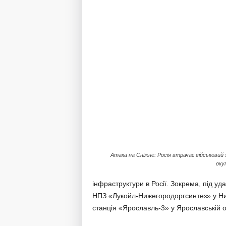
Атака на Сніжне: Росія втрачає військовий 
окуп
інфраструктури в Росії. Зокрема, під у
НПЗ «Лукойл-Нижегородоргсинтез» у Ни
станція «Ярославль-3» у Ярославській о