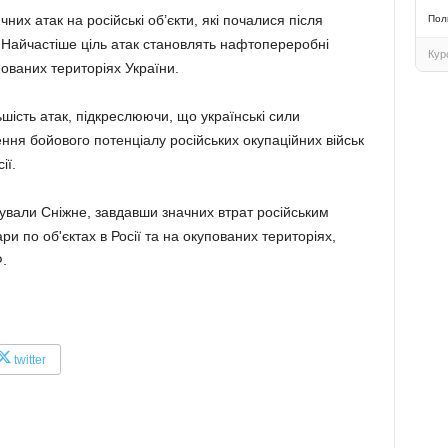
них атак на російські об’єкти, які почалися після
Пол
Найчастіше ціль атак становлять нафтопереробні
Кур
пованих територіях України.
ість атак, підкреслюючи, що українські сили
ння бойового потенціалу російських окупаційних військ
ії.
акували Сніжне, завдавши значних втрат російським
и по об'єктах в Росії та на окупованих територіях,
.
twitter