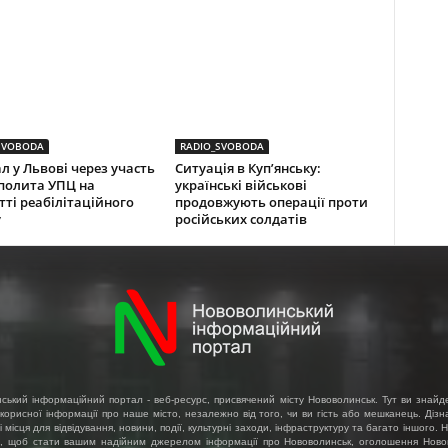
SVOBODA
RADIO_SVOBODA
л у Львові через участь
Ситуація в Куп’янську:
полита УПЦ на
українські військові
тті реабілітаційного
продовжують операції проти
у
російських солдатів
ський інформаційний портал - веб-ресурс, присвячений місту Нововолинськ. Тут ви знайд
 корисної інформації про наше місто, незалежно від того, чи ви гість або мешканець. Діз
і місця для відвідування, новини, події, культурні заходи, інфраструктуру та багато іншого.
, щоб стати вашим надійним джерелом інформації про Нововолинськ, оголошення Ново