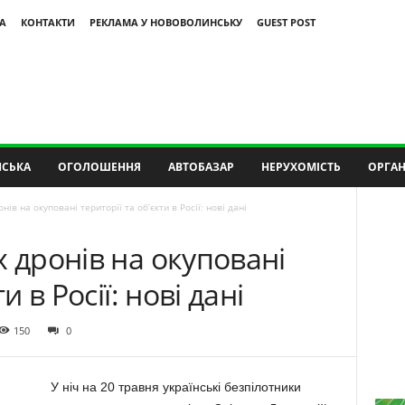
А
КОНТАКТИ
РЕКЛАМА У НОВОВОЛИНСЬКУ
GUEST POST
СЬКА
ОГОЛОШЕННЯ
АВТОБАЗАР
НЕРУХОМІСТЬ
ОРГАН
нів на окуповані території та об’єкти в Росії: нові дані
х дронів на окуповані
и в Росії: нові дані
150
0
У ніч на 20 травня українські безпілотники