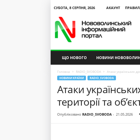
СУБОТА, 8 СЕРПНЯ, 2026
АКАУНТ
ПРАВИЛ
N
V
I
P
ЩО НОВОГО
НОВИНИ НОВОВОЛИН
Головна
RADIO_SVOBODA
Атаки українських дро
НОВИНИ КРАЇНИ
RADIO_SVOBODA
Атаки українськи
території та об’єкт
Опубліковано
RADIO_SVOBODA
-
21.05.2026