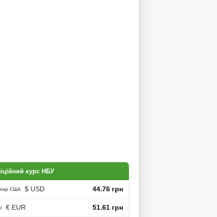
іційний курс НБУ
$ USD
44.76 грн
лар США
€ EUR
51.61 грн
о