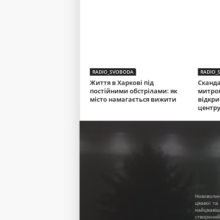
RADIO_SVOBODA
RADIO_
Життя в Харкові під
Сканда
постійними обстрілами: як
митро
місто намагається вижити
відкри
центр
Нововолин
цікавої та
найцікавіш
створений