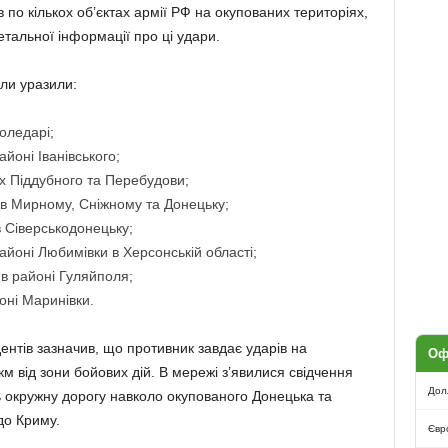
в по кількох об’єктах армії РФ на окупованих територіях,
тальної інформації про ці удари.
или уразили:
оледарі;
йоні Іванівського;
х Піддубного та Перебудови;
 в Мирному, Сніжному та Донецьку;
 Сіверськодонецьку;
йоні Любимівки в Херсонській області;
в районі Гуляйполя;
оні Маринівки.
дентів зазначив, що противник завдає ударів на
Оф
 від зони бойових дій. В мережі з’явилися свідчення
Дол
ь окружну дорогу навколо окупованого Донецька та
до Криму.
Євр