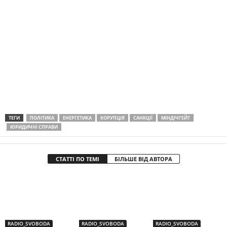
ТЕГИ
ПОЛІТИКА
ЕНЕРГЕТИКА
КОРУПЦІЯ
САНКЦІЇ
МІНДІЧГЕЙТ
ЮРИДИЧНІ СПРАВИ
СТАТТІ ПО ТЕМІ
БІЛЬШЕ ВІД АВТОРА
RADIO_SVOBODA
RADIO_SVOBODA
RADIO_SVOBODA