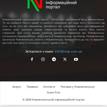
Нововолинський інформаційний портал - веб-ресурс, присвячений місту Нововолинськ.
Тут ви знайдете багато цікавої та корисної інформації про наше місто, незалежно від
того, чи ви гість або мешканець. Дізнайтеся про найцікавіші місця для відвідування,
новини, події, культурні заходи, інфраструктуру та багато іншого. Наш портал
створений, щоб стати вашим надійним джерелом інформації про Нововолинськ,
оголошення Нововолинська, нерухомість у Нововолинську, автобазар Нововолинська,
організації Нововолинська, робота у Нововолинську. Приєднуйтесь до нас та відкрийте
для себе всю красу та потенціал нашого чудового міста.
Зв'язатися з нами:
info@nvip.com.ua
Акаунт
Правила
Контакти
Реклама у Нововолинську
Guest Post
© 2008 Нововолинський інформаційний портал