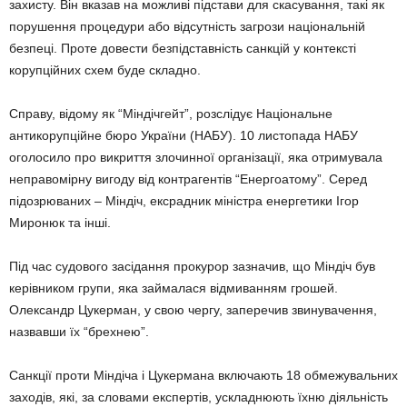
захисту. Він вказав на можливі підстави для скасування, такі як
порушення процедури або відсутність загрози національній
безпеці. Проте довести безпідставність санкцій у контексті
корупційних схем буде складно.
Справу, відому як “Міндічгейт”, розслідує Національне
антикорупційне бюро України (НАБУ). 10 листопада НАБУ
оголосило про викриття злочинної організації, яка отримувала
неправомірну вигоду від контрагентів “Енергоатому”. Серед
підозрюваних – Міндіч, ексрадник міністра енергетики Ігор
Миронюк та інші.
Під час судового засідання прокурор зазначив, що Міндіч був
керівником групи, яка займалася відмиванням грошей.
Олександр Цукерман, у свою чергу, заперечив звинувачення,
назвавши їх “брехнею”.
Санкції проти Міндіча і Цукермана включають 18 обмежувальних
заходів, які, за словами експертів, ускладнюють їхню діяльність