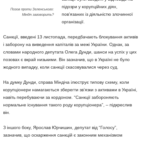
підозри у корупційних діях,
Позов проти Зеленського:
пов’язаних із діяльністю злочинної
Міндіч заговорить?
організації.
Санкції, введені 13 листопада, передбачають блокування активів
і заборону на виведення капіталів за межі України. Однак, за
словами народного депутата Олега Дунди, шанси на успіх у цих
позовах є вкрай низькими. Він зазначив, що в Україні не було
жодного випадку, коли санкції скасовувалися через суд.
На думку Дунди, справа Міндіча ілюструє типову схему, коли
корупціонери намагаються зберегти зв’язки з активами в Україні,
навіть перебуваючи за кордоном. “Санкції забороняють
нормальне існування такого роду корупціонера”, – підкреслив
він.
З іншого боку, Ярослав Юрчишин, депутат від “Голосу”,
зазначив, що оскарження санкцій є законним механізмом