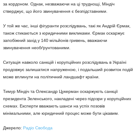
за кордоном. Однак, незважаючи на ці труднощі, Міндіч
стверджує, що його звинувачення є безпідставними.
У той же час, інші фігуранти розслідувань, такі як Андрій Єрмак,
також стикаються з юридичними викликами. Єрмак оскаржує
запобіжний захід у 140 мільйонів гривень, вважаючи
звинувачення необґрунтованими.
Ситуація навколо санкцій і корупційних розслідувань в Україні
продовжує залишатися напруженою, і подальший розвиток подій
може вплинути на політичний ландшафт країни.
Тимур Міндіч та Олександр Цукерман оскаржують санкції
президента Зеленського, накладені через підозри у корупційних
схемах. Експерти вважають шанси на успіх позовів
мінімальними, але юридичний процес може бути цікавим.
Джерело:
Радіо Свобода