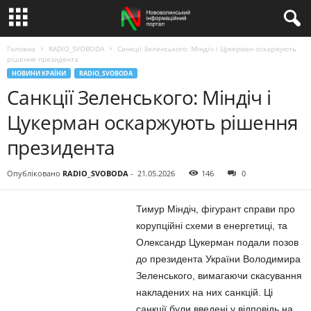
Головна
RADIO_SVOBODA
Санкції Зеленського: Міндіч і Цукерман оскаржують
рішення президента
НОВИНИ КРАЇНИ
RADIO_SVOBODA
Санкції Зеленського: Міндіч і
Цукерман оскаржують рішення
президента
Опубліковано
RADIO_SVOBODA
-
21.05.2026
146
0
Тимур Міндіч, фігурант справи про
корупційні схеми в енергетиці, та
Олександр Цукерман подали позов
до президента України Володимира
Зеленського, вимагаючи скасування
накладених на них санкцій. Ці
санкції були введені у відповідь на