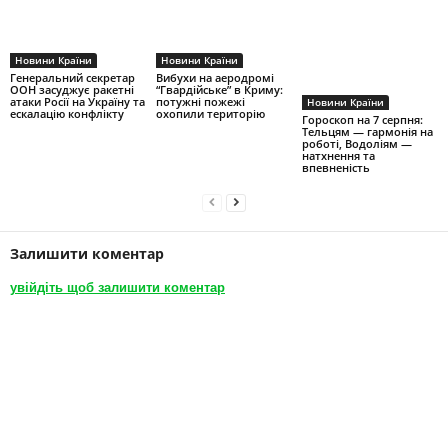
Новини Країни
Новини Країни
Генеральний секретар
Вибухи на аеродромі
ООН засуджує ракетні
“Гвардійське” в Криму:
атаки Росії на Україну та
потужні пожежі
Новини Країни
ескалацію конфлікту
охопили територію
Гороскоп на 7 серпня:
Тельцям — гармонія на
роботі, Водоліям —
натхнення та
впевненість
Залишити коментар
увійдіть щоб залишити коментар