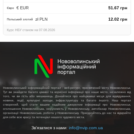
€ EUR
51.67 грн
Євро
zł PLN
12.02 грн
Польський злотий
Курс НБУ станом на 07.08.2026
Нововолинський інформаційний портал - веб-ресурс, присвячений місту Нововолинськ.
Тут ви знайдете багато цікавої та корисної інформації про наше місто, незалежно від
того, чи ви гість або мешканець. Дізнайтеся про найцікавіші місця для відвідування,
новини, події, культурні заходи, інфраструктуру та багато іншого. Наш портал
створений, щоб стати вашим надійним джерелом інформації про Нововолинськ,
оголошення Нововолинська, нерухомість у Нововолинську, автобазар Нововолинська,
організації Нововолинська, робота у Нововолинську. Приєднуйтесь до нас та відкрийте
для себе всю красу та потенціал нашого чудового міста.
Зв'язатися з нами:
info@nvip.com.ua