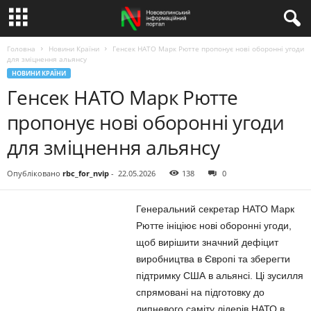
Головна
Новини Країни
Генсек НАТО Марк Рютте пропонує нові оборонні угоди
для зміцнення альянсу
НОВИНИ КРАЇНИ
Генсек НАТО Марк Рютте
пропонує нові оборонні угоди
для зміцнення альянсу
Опубліковано
rbc_for_nvip
-
22.05.2026
138
0
Генеральний секретар НАТО Марк
Рютте ініціює нові оборонні угоди,
щоб вирішити значний дефіцит
виробництва в Європі та зберегти
підтримку США в альянсі. Ці зусилля
спрямовані на підготовку до
липневого саміту лідерів НАТО в