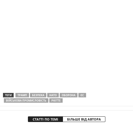
ТЕГИ
ТРАМП
БЕЗПЕКА
НАТО
ОБОРОНА
ЄС
ВІЙСЬКОВА ПРОМИСЛОВІСТЬ
РЮТТЕ
СТАТТІ ПО ТЕМІ
БІЛЬШЕ ВІД АВТОРА