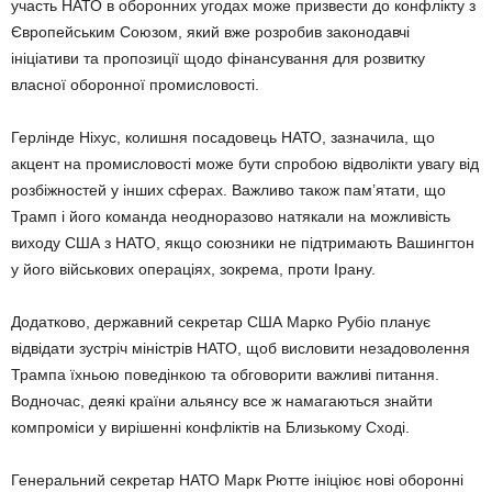
участь НАТО в оборонних угодах може призвести до конфлікту з
Європейським Союзом, який вже розробив законодавчі
ініціативи та пропозиції щодо фінансування для розвитку
власної оборонної промисловості.
Герлінде Ніхус, колишня посадовець НАТО, зазначила, що
акцент на промисловості може бути спробою відволікти увагу від
розбіжностей у інших сферах. Важливо також пам’ятати, що
Трамп і його команда неодноразово натякали на можливість
виходу США з НАТО, якщо союзники не підтримають Вашингтон
у його військових операціях, зокрема, проти Ірану.
Додатково, державний секретар США Марко Рубіо планує
відвідати зустріч міністрів НАТО, щоб висловити незадоволення
Трампа їхньою поведінкою та обговорити важливі питання.
Водночас, деякі країни альянсу все ж намагаються знайти
компроміси у вирішенні конфліктів на Близькому Сході.
Генеральний секретар НАТО Марк Рютте ініціює нові оборонні