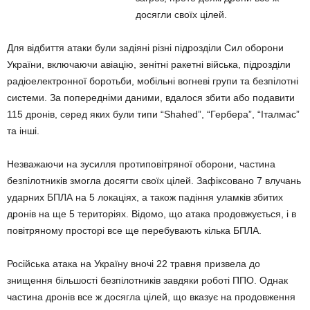
досягли своїх цілей.
Для відбиття атаки були задіяні різні підрозділи Сил оборони
України, включаючи авіацію, зенітні ракетні війська, підрозділи
радіоелектронної боротьби, мобільні вогневі групи та безпілотні
системи. За попередніми даними, вдалося збити або подавити
115 дронів, серед яких були типи “Shahed”, “Гербера”, “Італмас”
та інші.
Незважаючи на зусилля протиповітряної оборони, частина
безпілотників змогла досягти своїх цілей. Зафіксовано 7 влучань
ударних БПЛА на 5 локаціях, а також падіння уламків збитих
дронів на ще 5 територіях. Відомо, що атака продовжується, і в
повітряному просторі все ще перебувають кілька БПЛА.
Російська атака на Україну вночі 22 травня призвела до
знищення більшості безпілотників завдяки роботі ППО. Однак
частина дронів все ж досягла цілей, що вказує на продовження