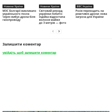
Новини Країни
Новини Країни
BBC Україна
МЗС Болгарії викликало
Світовий рекорд
Росія переходить на
українського посла
українки побито:
реактивні дрони: нова
через вибух дрона біля
індійка відростила
загроза для України
газопроводу
волосся майже
до 3 метрів — фото
Залишити коментар
увійдіть щоб залишити коментар