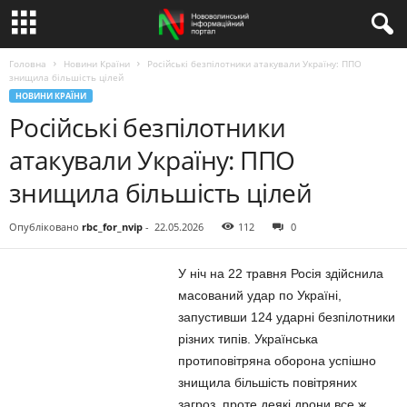
Головна
Новини Країни
Російські безпілотники атакували Україну: ППО
знищила більшість цілей
НОВИНИ КРАЇНИ
Російські безпілотники
атакували Україну: ППО
знищила більшість цілей
Опубліковано
rbc_for_nvip
-
22.05.2026
112
0
У ніч на 22 травня Росія здійснила
масований удар по Україні,
запустивши 124 ударні безпілотники
різних типів. Українська
протиповітряна оборона успішно
знищила більшість повітряних
загроз, проте деякі дрони все ж