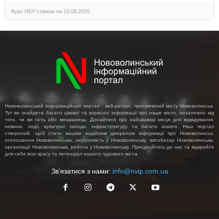
Курс НБУ станом на 10.08.2026
Нововолинський інформаційний портал - веб-ресурс, присвячений місту Нововолинськ.
Тут ви знайдете багато цікавої та корисної інформації про наше місто, незалежно від
того, чи ви гість або мешканець. Дізнайтеся про найцікавіші місця для відвідування,
новини, події, культурні заходи, інфраструктуру та багато іншого. Наш портал
створений, щоб стати вашим надійним джерелом інформації про Нововолинськ,
оголошення Нововолинська, нерухомість у Нововолинську, автобазар Нововолинська,
організації Нововолинська, робота у Нововолинську. Приєднуйтесь до нас та відкрийте
для себе всю красу та потенціал нашого чудового міста.
Зв'язатися з нами:
info@nvip.com.ua