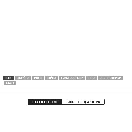
ТЕГИ
УКРАЇНА
РОСІЯ
ВІЙНА
СИЛИ ОБОРОНИ
ППО
БЕЗПІЛОТНИКИ
АТАКA
СТАТТІ ПО ТЕМІ
БІЛЬШЕ ВІД АВТОРА