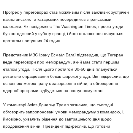
Прогрес у переговорах став можливим після важливих зустрічей
пакистанських та катарських посередників з іранськими
колегами. Як повідомляє The Washington Times, проект угоди
був погоджений у суботу вранці, і його оголошення очікується
протягом наступних 24 годин.
Представник МЗС Ірану Есмаїл Багаї підтвердив, що Тегеран
веде переговори про меморандум, який має стати першим
етапом угоди. Після цього протягом 30-60 днів планується
детальне опрацювання більш широкої угоди. Він підкреслив, що
основною метою Ірану є завершення війни, а обговорення
ядерної програми відбудеться на наступному етапі.
У коментарі Axios Дональд Трамп зазначив, що сьогодні
обговорить запропоновані умови меморандуму з командою, і,
ймовірно, ухвалить рішення до завтрашнього дня щодо
продовження війни. Президент підкреслив, що готовий