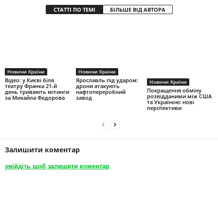
СТАТТІ ПО ТЕМІ
БІЛЬШЕ ВІД АВТОРА
Новини Країни
Новини Країни
Відео: у Києві біля
Ярославль під ударом:
Новини Країни
театру Франка 21-й
дрони атакують
Покращення обміну
день тривають мітинги
нафтопереробний
розвідданими між США
за Михайла Федорова
завод
та Україною: нові
перспективи
Залишити коментар
увійдіть щоб залишити коментар