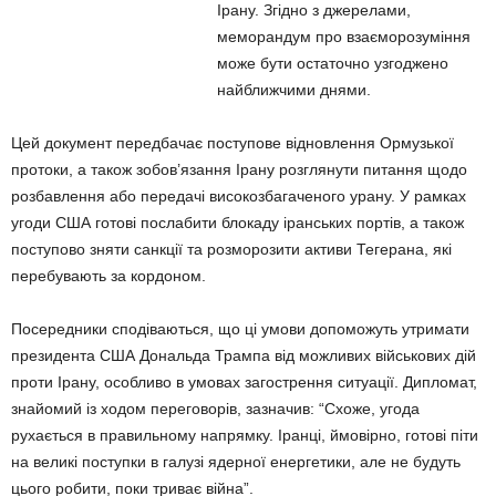
Ірану. Згідно з джерелами,
меморандум про взаєморозуміння
може бути остаточно узгоджено
найближчими днями.
Цей документ передбачає поступове відновлення Ормузької
протоки, а також зобов’язання Ірану розглянути питання щодо
розбавлення або передачі високозбагаченого урану. У рамках
угоди США готові послабити блокаду іранських портів, а також
поступово зняти санкції та розморозити активи Тегерана, які
перебувають за кордоном.
Посередники сподіваються, що ці умови допоможуть утримати
президента США Дональда Трампа від можливих військових дій
проти Ірану, особливо в умовах загострення ситуації. Дипломат,
знайомий із ходом переговорів, зазначив: “Схоже, угода
рухається в правильному напрямку. Іранці, ймовірно, готові піти
на великі поступки в галузі ядерної енергетики, але не будуть
цього робити, поки триває війна”.