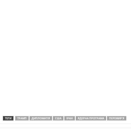
ТЕГИ
ТРАМП
ДИПЛОМАТІЯ
США
ІРАН
ЯДЕРНА ПРОГРАМА
ПЕРЕМИР'Я