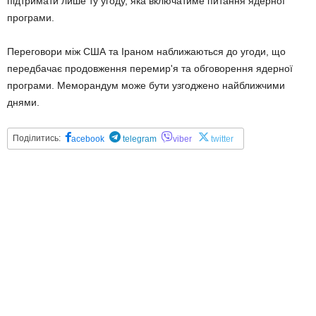
підтримати лише ту угоду, яка включатиме питання ядерної
програми.
Переговори між США та Іраном наближаються до угоди, що
передбачає продовження перемир'я та обговорення ядерної
програми. Меморандум може бути узгоджено найближчими
днями.
Поділитись:
acebook
telegram
viber
twitter