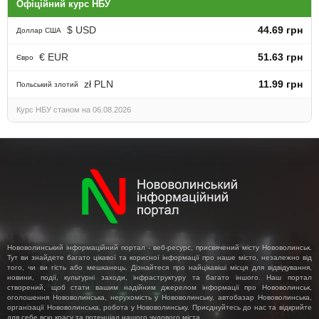
Офіційний курс НБУ
$ USD
44.69 грн
Доллар США
€ EUR
51.63 грн
Євро
zł PLN
11.99 грн
Польський злотий
Курс НБУ станом на 06.08.2026
Нововолинський інформаційний портал - веб-ресурс, присвячений місту Нововолинськ.
Тут ви знайдете багато цікавої та корисної інформації про наше місто, незалежно від
того, чи ви гість або мешканець. Дізнайтеся про найцікавіші місця для відвідування,
новини, події, культурні заходи, інфраструктуру та багато іншого. Наш портал
створений, щоб стати вашим надійним джерелом інформації про Нововолинськ,
оголошення Нововолинська, нерухомість у Нововолинську, автобазар Нововолинська,
організації Нововолинська, робота у Нововолинську. Приєднуйтесь до нас та відкрийте
для себе всю красу та потенціал нашого чудового міста.