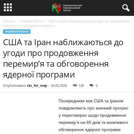
Головна
Новини Країни
США та Іран наближаються до угоди про продовження
перемир’я та обговорення ядерної...
НОВИНИ КРАЇНИ
США та Іран наближаються до
угоди про продовження
перемир’я та обговорення
ядерної програми
Опубліковано
rbc_for_nvip
-
24.05.2026
128
0
Посередники між США та Іраном
повідомляють про значний прогрес
у переговорах щодо продовження
перемир’я на 60 днів та можливого
обговорення ядерної програми