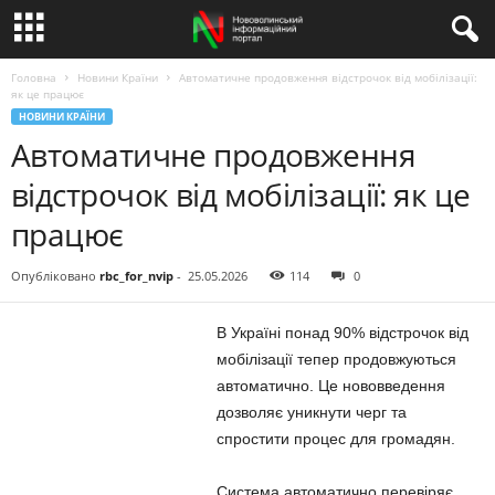
Головна
Новини Країни
Автоматичне продовження відстрочок від мобілізації:
як це працює
НОВИНИ КРАЇНИ
Автоматичне продовження
відстрочок від мобілізації: як це
працює
Опубліковано
rbc_for_nvip
-
25.05.2026
114
0
В Україні понад 90% відстрочок від
мобілізації тепер продовжуються
автоматично. Це нововведення
дозволяє уникнути черг та
спростити процес для громадян.
Система автоматично перевіряє