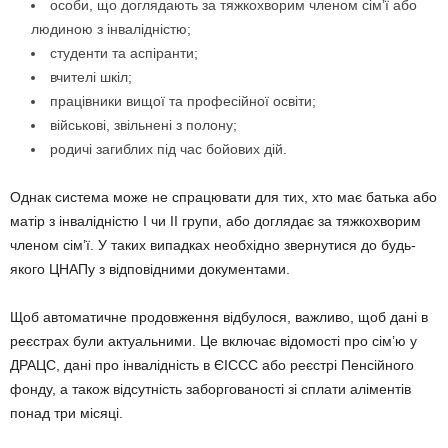
особи, що доглядають за тяжкохворим членом сім’ї або
людиною з інвалідністю;
студенти та аспіранти;
вчителі шкіл;
працівники вищої та професійної освіти;
військові, звільнені з полону;
родичі загиблих під час бойових дій.
Однак система може не спрацювати для тих, хто має батька або
матір з інвалідністю I чи II групи, або доглядає за тяжкохворим
членом сім’ї. У таких випадках необхідно звернутися до будь-
якого ЦНАПу з відповідними документами.
Щоб автоматичне продовження відбулося, важливо, щоб дані в
реєстрах були актуальними. Це включає відомості про сім’ю у
ДРАЦС, дані про інвалідність в ЄІССС або реєстрі Пенсійного
фонду, а також відсутність заборгованості зі сплати аліментів
понад три місяці.