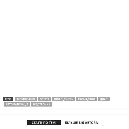
ТЕГИ
МОБІЛІЗАЦІЯ
ОСВІТА
ІНВАЛІДНІСТЬ
ГРОМАДЯНИ
ЦНАП
АВТОМАТИЗАЦІЯ
ВІДСТРОЧКА
СТАТТІ ПО ТЕМІ
БІЛЬШЕ ВІД АВТОРА