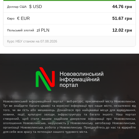
$ USD
44.76 грн
Доллар США
€ EUR
51.67 грн
Євро
zł PLN
12.02 грн
Польський злотий
Курс НБУ станом на 07.08.2026
Нововолинський інформаційний портал - веб-ресурс, присвячений місту Нововолинськ.
Тут ви знайдете багато цікавої та корисної інформації про наше місто, незалежно від
того, чи ви гість або мешканець. Дізнайтеся про найцікавіші місця для відвідування,
новини, події, культурні заходи, інфраструктуру та багато іншого. Наш портал
створений, щоб стати вашим надійним джерелом інформації про Нововолинськ,
оголошення Нововолинська, нерухомість у Нововолинську, автобазар Нововолинська,
організації Нововолинська, робота у Нововолинську. Приєднуйтесь до нас та відкрийте
для себе всю красу та потенціал нашого чудового міста.