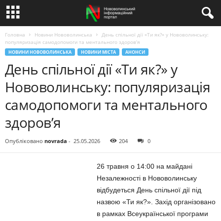
Головна
Новини Нововолинська
День спільної дії «Ти як?» у Нововолинську:
популяризація самодопомоги та ментального здоров’я
НОВИНИ НОВОВОЛИНСЬКА
НОВИНИ МІСТА
АНОНСИ
День спільної дії «Ти як?» у
Нововолинську: популяризація
самодопомоги та ментального
здоров’я
Опубліковано
novrada
-
25.05.2026
204
0
26 травня о 14:00 на майдані
Незалежності в Нововолинську
відбудеться День спільної дії під
назвою «Ти як?». Захід організовано
в рамках Всеукраїнської програми