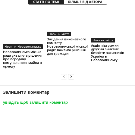
СТАТТІ ПО ТЕМІ
БІЛЬШЕ ВІД АВТОРА
Новини міста
Засідання виконавчого
Новини міста
комітету
Акція підтримки
Нововолинської міської
Новини Нововолинська
дружин зниклих
ради: важливі рішення
Нововолинська міська
безвісти захисників
для громади
рада ухвалила рішення
України в
про передачу
Нововолинську
комунального майна в
оренду
Залишити коментар
увійдіть щоб залишити коментар