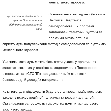
ментального здоров’я.
Основна тема заходу — «Дізнайся.
День спільної дії «Ти як?»: у
Піклуйся. Звертайся:
центрі Нововолинська
відбудеться тематичний
самодопомога». У програмі
захід
заплановані тематичні зустрічі та
практичні активності, які
сприятимуть популяризації методів самодопомоги та підтримки
ментального здоров’я.
Учасники матимуть можливість взяти участь у практичних
заняттях, зокрема у техніках самодопомоги «Повернення
рівноваги» та «СТОПП», що дозволить їм отримати
безпосередній досвід їх використання.
Крім того, для відвідувачів будуть організовані майстеркласи,
заходи з психоемоційної підтримки та розваги для дітей.
Організатори запрошують усіх охочих долучитися до цього
важливого заходу.