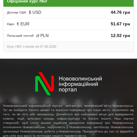
Офіційний курс НБУ
$ USD
44.76 грн
Доллар США
€ EUR
51.67 грн
Євро
zł PLN
12.02 грн
Польський злотий
Курс НБУ станом на 07.08.2026
Нововолинський інформаційний портал - веб-ресурс, присвячений місту Нововолинськ.
Тут ви знайдете багато цікавої та корисної інформації про наше місто, незалежно від
того, чи ви гість або мешканець. Дізнайтеся про найцікавіші місця для відвідування,
новини, події, культурні заходи, інфраструктуру та багато іншого. Наш портал
створений, щоб стати вашим надійним джерелом інформації про Нововолинськ,
оголошення Нововолинська, нерухомість у Нововолинську, автобазар Нововолинська,
організації Нововолинська, робота у Нововолинську. Приєднуйтесь до нас та відкрийте
для себе всю красу та потенціал нашого чудового міста.