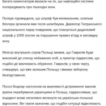
багато коментаторів вказали на те, що навігаційні системи
попереджають про пішохідні зони.
Поліція підтвердила, що штраф був мінімальним, оскільки
блогера зупинили вже після шлагбаума. Директор Татранського
національного парку повідомив, що планується додатковий
штраф у 1000 злотих за порушення правил в’їзду в заповідну
зону.
Міністр внутрішніх справ Польщі заявив, що Гаврилів буде
внесений до списку небажаних осіб, а прем’єр підкреслив, що
подібні дії викликають обурення. Гаврилів, у свою чергу,
стверджує, що вже залишив Польщу і вважає заборону
безпідставною.
Посол Боднар наголосив на важливості дотримання законів
країни перебування українцями в Польщі, підкресливши, що
інцидент може негативно вплинути на українсько-польські
відносини. Він також зазначив, що подібні ситуації відволікають