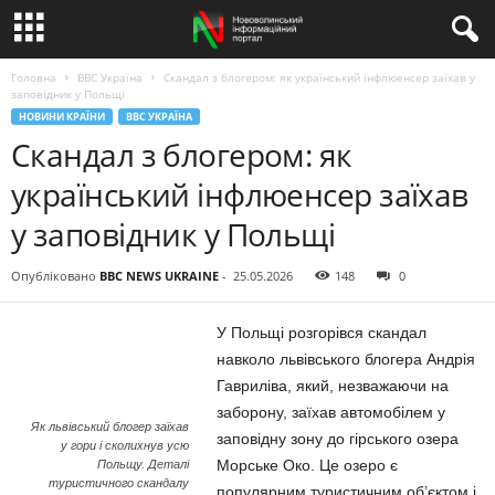
Головна
BBC Україна
Скандал з блогером: як український інфлюенсер заїхав у
заповідник у Польщі
НОВИНИ КРАЇНИ
BBC УКРАЇНА
Скандал з блогером: як
український інфлюенсер заїхав
у заповідник у Польщі
Опубліковано
BBC NEWS UKRAINE
-
25.05.2026
148
0
У Польщі розгорівся скандал
навколо львівського блогера Андрія
Гавриліва, який, незважаючи на
заборону, заїхав автомобілем у
Як львівський блогер заїхав
заповідну зону до гірського озера
у гори і сколихнув усю
Морське Око. Це озеро є
Польщу. Деталі
туристичного скандалу
популярним туристичним об’єктом і