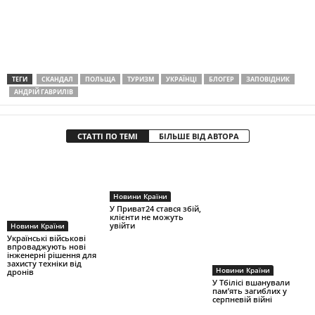
ТЕГИ
СКАНДАЛ
ПОЛЬЩА
ТУРИЗМ
УКРАЇНЦІ
БЛОГЕР
ЗАПОВІДНИК
АНДРІЙ ГАВРИЛІВ
СТАТТІ ПО ТЕМІ
БІЛЬШЕ ВІД АВТОРА
Новини Країни
У Приват24 стався збій,
клієнти не можуть
увійти
Новини Країни
Українські військові
впроваджують нові
інженерні рішення для
захисту техніки від
Новини Країни
дронів
У Тбілісі вшанували
пам’ять загиблих у
серпневій війні