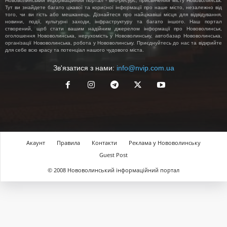
Нововолинський інформаційний портал - веб-ресурс, присвячений місту Нововолинськ.
Тут ви знайдете багато цікавої та корисної інформації про наше місто, незалежно від
того, чи ви гість або мешканець. Дізнайтеся про найцікавіші місця для відвідування,
новини, події, культурні заходи, інфраструктуру та багато іншого. Наш портал
створений, щоб стати вашим надійним джерелом інформації про Нововолинськ,
оголошення Нововолинська, нерухомість у Нововолинську, автобазар Нововолинська,
організації Нововолинська, робота у Нововолинську. Приєднуйтесь до нас та відкрийте
для себе всю красу та потенціал нашого чудового міста.
Зв'язатися з нами:
info@nvip.com.ua
Акаунт
Правила
Контакти
Реклама у Нововолинську
Guest Post
© 2008 Нововолинський інформаційний портал