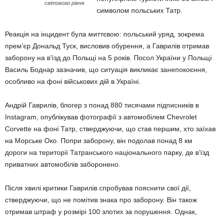
світового рівня
символом польських Татр.
Реакція на інцидент була миттєвою: польський уряд, зокрема
прем’єр Дональд Туск, висловив обурення, а Гаврилів отримав
заборону на в’їзд до Польщі на 5 років. Посол України у Польщі
Василь Боднар зазначив, що ситуація викликає занепокоєння,
особливо на фоні військових дій в Україні.
Андрій Гаврилів, блогер з понад 880 тисячами підписників в
Instagram, опублікував фотографії з автомобілем Chevrolet
Corvette на фоні Татр, стверджуючи, що став першим, хто заїхав
на Морське Око. Попри заборону, він подолав понад 8 км
дороги на території Татранського національного парку, де в’їзд
приватних автомобілів заборонено.
Після хвилі критики Гаврилів спробував пояснити свої дії,
стверджуючи, що не помітив знака про заборону. Він також
отримав штраф у розмірі 100 злотих за порушення. Однак,