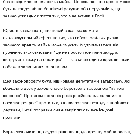
без повідомлення власника майна. Це означає, що арешт може
бути накладений на банківські рахунки або нерухомість, що
значно ускладнює життя тих, хто має активи в Росії.
Юристи зазначають, що новий закон може мати
охолоджувальний ефект на тих, хто виїхав, оскільки ризик
заочного арешту майна може змусити їх утримуватися від
публічних висловлювань. “Це не просто технічний захід, а
інструмент тиску на опозицію”, — зазначив один з юристів, який
побажав залишитися анонімним.
Ідея законопроєкту була ініційована депутатами Татарстану, які
вбачали в цьому заході спосіб боротьби з так званою “п’ятою
колоною”. Протягом останніх років російська влада активно
посилює репресії проти тих, хто висловлює незгоду з політикою
держави, і нові поправки лише закріплюють вже існуючі
практики.
Варто зазначити, що судові рішення щодо арешту майна росіян,