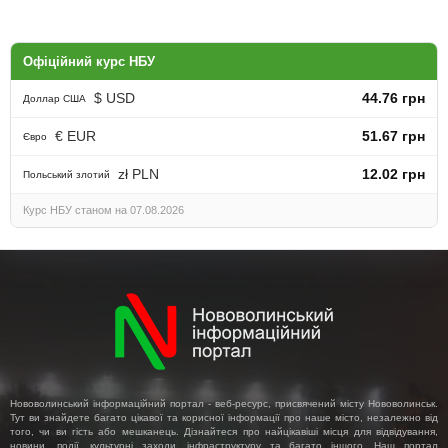
Офіційний курс НБУ
$ USD
44.76 грн
Доллар США
€ EUR
51.67 грн
Євро
zł PLN
12.02 грн
Польський злотий
Курс НБУ станом на 07.08.2026
Нововолинський інформаційний портал - веб-ресурс, присвячений місту Нововолинськ.
Тут ви знайдете багато цікавої та корисної інформації про наше місто, незалежно від
того, чи ви гість або мешканець. Дізнайтеся про найцікавіші місця для відвідування,
новини, події, культурні заходи, інфраструктуру та багато іншого. Наш портал