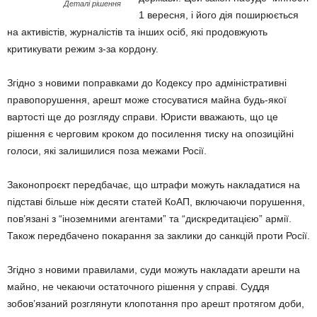
Деталі рішення
1 вересня, і його дія поширюється
на активістів, журналістів та інших осіб, які продовжують
критикувати режим з-за кордону.
Згідно з новими поправками до Кодексу про адміністративні
правопорушення, арешт може стосуватися майна будь-якої
вартості ще до розгляду справи. Юристи вважають, що це
рішення є черговим кроком до посилення тиску на опозиційні
голоси, які залишилися поза межами Росії.
Законопроєкт передбачає, що штрафи можуть накладатися на
підставі більше ніж десяти статей КоАП, включаючи порушення,
пов’язані з “іноземними агентами” та “дискредитацією” армії.
Також передбачено покарання за заклики до санкцій проти Росії.
Згідно з новими правилами, суди можуть накладати арешти на
майно, не чекаючи остаточного рішення у справі. Суддя
зобов’язаний розглянути клопотання про арешт протягом доби,