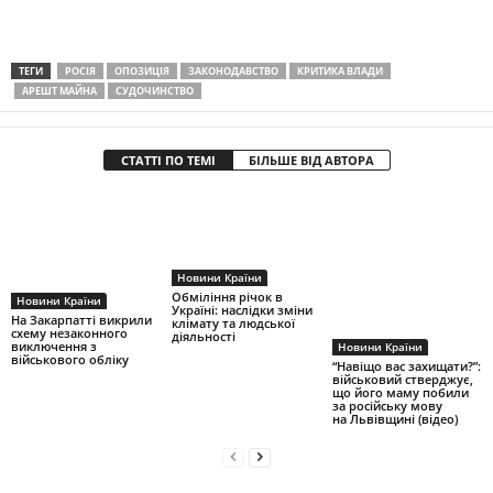
ТЕГИ
РОСІЯ
ОПОЗИЦІЯ
ЗАКОНОДАВСТВО
КРИТИКА ВЛАДИ
АРЕШТ МАЙНА
СУДОЧИНСТВО
СТАТТІ ПО ТЕМІ
БІЛЬШЕ ВІД АВТОРА
Новини Країни
Обміління річок в
Новини Країни
Україні: наслідки зміни
На Закарпатті викрили
клімату та людської
схему незаконного
діяльності
виключення з
Новини Країни
військового обліку
“Навіщо вас захищати?”:
військовий стверджує,
що його маму побили
за російську мову
на Львівщині (відео)