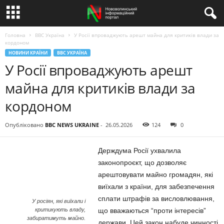
Головна
BBC Україна
У Росії впроваджують арешт майна для критиків влади за
кордоном
НОВИНИ КРАЇНИ
BBC УКРАЇНА
У Росії впроваджують арешт
майна для критиків влади за
кордоном
Опубліковано
BBC NEWS UKRAINE
-
26.05.2026
124
0
Держдума Росії ухвалила
законопроєкт, що дозволяє
арештовувати майно громадян, які
виїхали з країни, для забезпечення
сплати штрафів за висловлювання,
У росіян, які виїхали і
критикують владу,
що вважаються “проти інтересів”
забиратимуть майно.
держави. Цей закон набуде чинності