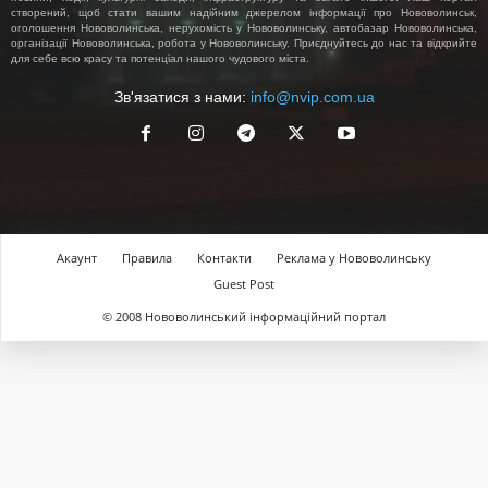
створений, щоб стати вашим надійним джерелом інформації про Нововолинськ,
оголошення Нововолинська, нерухомість у Нововолинську, автобазар Нововолинська,
організації Нововолинська, робота у Нововолинську. Приєднуйтесь до нас та відкрийте
для себе всю красу та потенціал нашого чудового міста.
Зв'язатися з нами:
info@nvip.com.ua
Акаунт
Правила
Контакти
Реклама у Нововолинську
Guest Post
© 2008 Нововолинський інформаційний портал