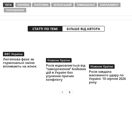
ТЕГИ
УКРАЇНА
ПОЛІТИКА
ЗЕ́ЛЕНСЬКИЙ
ТИМОШЕНКО
ПАРАЛАМЕНТ
ПОРОШЕНКО
СТАТТІ ПО ТЕМІ
БІЛЬШЕ ВІД АВТОРА
BBC Україна
Лютеїнова фаза: як
Новини Країни
гормональні зміни
Росія відмовляється від
впливають на жінок
Новини Країни
“замороження” бойових
Росія завдала
дій в Україні без
масованого удару по
усунення причин
Україні: 10 серпня 2026
конфлікту
року