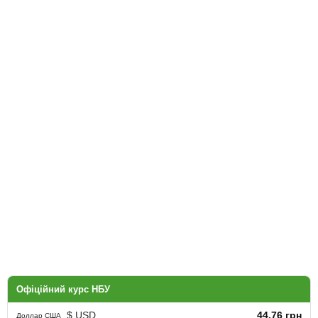
Офіційний курс НБУ
$ USD
44.76 грн
Доллар США