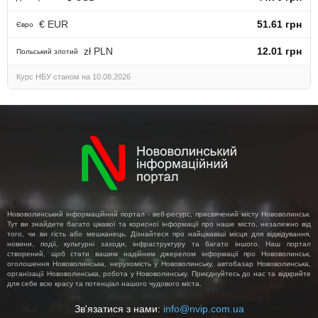
€ EUR
51.61 грн
Євро
zł PLN
12.01 грн
Польський злотий
Курс НБУ станом на 10.08.2026
Нововолинський інформаційний портал - веб-ресурс, присвячений місту Нововолинськ.
Тут ви знайдете багато цікавої та корисної інформації про наше місто, незалежно від
того, чи ви гість або мешканець. Дізнайтеся про найцікавіші місця для відвідування,
новини, події, культурні заходи, інфраструктуру та багато іншого. Наш портал
створений, щоб стати вашим надійним джерелом інформації про Нововолинськ,
оголошення Нововолинська, нерухомість у Нововолинську, автобазар Нововолинська,
організації Нововолинська, робота у Нововолинську. Приєднуйтесь до нас та відкрийте
для себе всю красу та потенціал нашого чудового міста.
Зв'язатися з нами:
info@nvip.com.ua