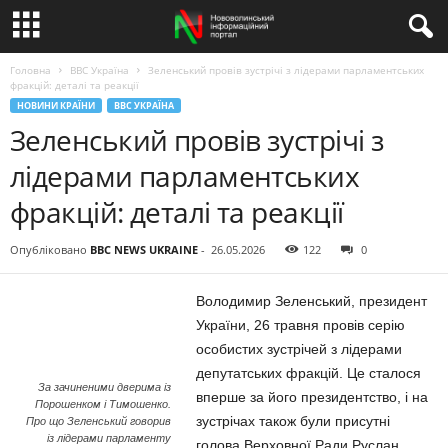
Головна
BBC Україна
Зеленський провів зустрічі з лідерами парламентських
фракцій: деталі та реакції
НОВИНИ КРАЇНИ
BBC УКРАЇНА
Зеленський провів зустрічі з
лідерами парламентських
фракцій: деталі та реакції
Опубліковано
BBC NEWS UKRAINE
-
26.05.2026
122
0
Володимир Зеленський, президент
України, 26 травня провів серію
особистих зустрічей з лідерами
депутатських фракцій. Це сталося
За зачиненими дверима із
вперше за його президентство, і на
Порошенком і Тимошенко.
зустрічах також були присутні
Про що Зеленський говорив
із лідерами парламенту
голова Верховної Ради Руслан