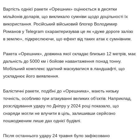
Вартість однієї ракети «Орешник» оцінюється в десятки
мільйонів доларів, що викликало сумніви щодо доцільності їх
використання. Російський військовий блогер Володимир
Романов у Telegram охарактеризував це як «дуже дороге залізо
в землю», підкреслюючи, що ефект від таких атак є сумнівним.
Ракета «Орешник», довжина якої складає близько 12 метрів, має
дальність до 5000 км і бойове навантаження понад тонну.
Мобільний комплекс здатний маскуватися в ландшафті, що
ускладнює його виявлення.
Балістичні ракети, подібні до «Орешника», мають низьку
точність, особливо при атакуванні великих об’єктів. Наприклад,
розслідування удару по Дніпру у 2024 році показало, що
снаряди могли не влучити в ціль, залишивши серйозно
пошкодженим лише дах однієї будівлі.
Після останнього удару 24 травня було зафіксовано