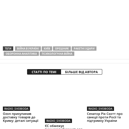
ТЕГИ
ВІЙНА В УКРАЇНІ
КИЇВ
ОРЕШНИК
РАКЕТНІ УДАРИ
ОБОРОННА АНАЛІТИКА
ПСИХОЛОГІЧНА ВІЙНА
СТАТТІ ПО ТЕМІ
БІЛЬШЕ ВІД АВТОРА
RADIO_SVOBODA
RADIO_SVOBODA
Ozon призупинив
Сенатор Рік Скотт про
доставку товарів до
санкції проти Росії та
Криму: деталі ситуації
підтримку України
RADIO_SVOBODA
ЄС обмежує