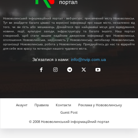
Нововолинський інформаційний портал - веб-ресурс, присвячений місту Нововолинськ.
Тут ви знайдете багато цікавої та корисної інформації про наше місто, незалежно від
того, чи ви гість або мешканець. Дізнайтеся про найцікавіші місця для відвідування,
новини, події, культурні заходи, інфраструктуру та багато іншого. Наш портал
створений, щоб стати вашим надійним джерелом інформації про Нововолинськ,
оголошення Нововолинська, нерухомість у Нововолинську, автобазар Нововолинська,
організації Нововолинська, робота у Нововолинську. Приєднуйтесь до нас та відкрийте
для себе всю красу та потенціал нашого чудового міста.
Зв'язатися з нами:
info@nvip.com.ua
Акаунт
Правила
Контакти
Реклама у Нововолинську
Guest Post
© 2008 Нововолинський інформаційний портал