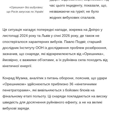
час цього інциденту, показали, що,
«Орешник» без вибухівки:
незважаючи на гуркіт, не було
що Росія запускає по Україні
жодних вибухових спалахів.
Ця ситуація нагадує попередні напади, зокрема на Дніпро у
листопаді 2024 року та Львів у січні 2026 року, де також не
спостерігалося характерних вибухів. Павло Подвіг, старший
дослідник Інституту ООН із дослідження проблем роззброєння,
зазначив, що снаряди, які відокремлюються від «Орешника»,
ймовірно, є важкими об’єктами, а їх руйнівна сила походить від
кінетичної енергії.
Конрад Музика, аналітик з питань оборони, пояснив, що удари
«Орешником» здійснюються приблизно 36 «кінетичними
пенетраторами», які вивільняються з бойових блоків на
фінальному етапі польоту. Ці снаряди покладаються на високу
швидкість для досягнення руйнівного ефекту, а не на великі
вибухові заряди.