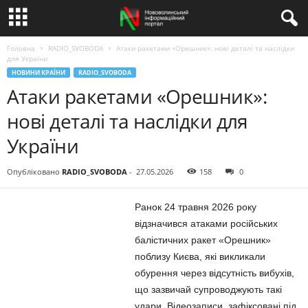
Головна
RADIO_SVOBODA
Атаки ракетами «Орешник»: нові деталі та наслідки
для України
НОВИНИ КРАЇНИ
RADIO_SVOBODA
Атаки ракетами «Орешник»:
нові деталі та наслідки для
України
Опубліковано
RADIO_SVOBODA
-
27.05.2026
158
0
Ранок 24 травня 2026 року
відзначився атаками російських
балістичних ракет «Орешник»
поблизу Києва, які викликали
обурення через відсутність вибухів,
що зазвичай супроводжують такі
удари. Відеозаписи, зафіксовані під