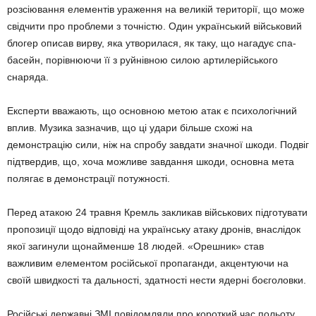
розсіювання елементів ураження на великій території, що може
свідчити про проблеми з точністю. Один український військовий
блогер описав вирву, яка утворилася, як таку, що нагадує спа-
басейн, порівнюючи її з руйнівною силою артилерійського
снаряда.
Експерти вважають, що основною метою атак є психологічний
вплив. Музика зазначив, що ці удари більше схожі на
демонстрацію сили, ніж на спробу завдати значної шкоди. Подвіг
підтвердив, що, хоча можливе завдання шкоди, основна мета
полягає в демонстрації потужності.
Перед атакою 24 травня Кремль закликав військових підготувати
пропозиції щодо відповіді на українську атаку дронів, внаслідок
якої загинули щонайменше 18 людей. «Орешник» став
важливим елементом російської пропаганди, акцентуючи на
своїй швидкості та дальності, здатності нести ядерні боєголовки.
Російські державні ЗМІ повідомляли про короткий час польоту