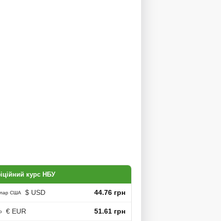
іційний курс НБУ
$ USD
44.76 грн
лар США
€ EUR
51.61 грн
о