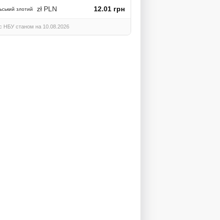
zł PLN
12.01 грн
ьський злотий
с НБУ станом на 10.08.2026