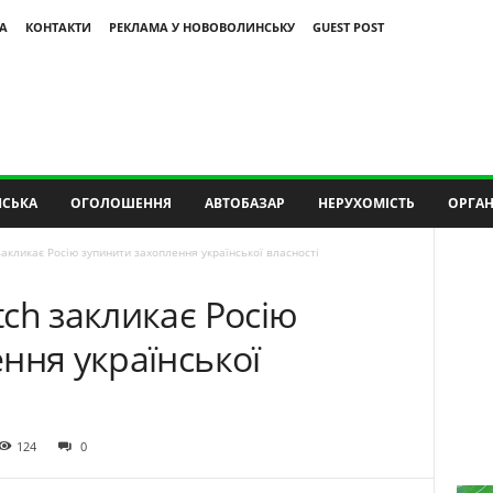
А
КОНТАКТИ
РЕКЛАМА У НОВОВОЛИНСЬКУ
GUEST POST
СЬКА
ОГОЛОШЕННЯ
АВТОБАЗАР
НЕРУХОМІСТЬ
ОРГАН
акликає Росію зупинити захоплення української власності
ch закликає Росію
ння української
124
0