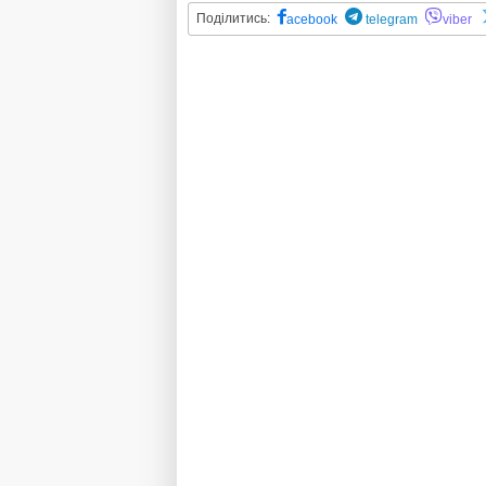
Поділитись:
acebook
telegram
viber