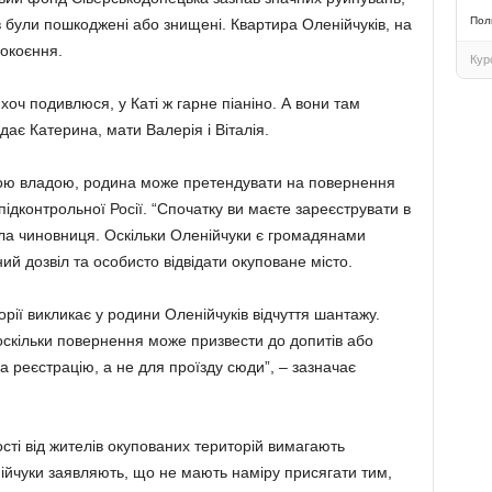
Пол
 були пошкоджені або знищені. Квартира Оленійчуків, на
покоєння.
Кур
 хоч подивлюся, у Каті ж гарне піаніно. А вони там
ідає Катерина, мати Валерія і Віталія.
ою владою, родина може претендувати на повернення
 підконтрольної Росії. “Спочатку ви маєте зареєструвати в
ила чиновниця. Оскільки Оленійчуки є громадянами
ий дозвіл та особисто відвідати окуповане місто.
рії викликає у родини Оленійчуків відчуття шантажу.
скільки повернення може призвести до допитів або
на реєстрацію, а не для проїзду сюди”, – зазначає
сті від жителів окупованих територій вимагають
ійчуки заявляють, що не мають наміру присягати тим,