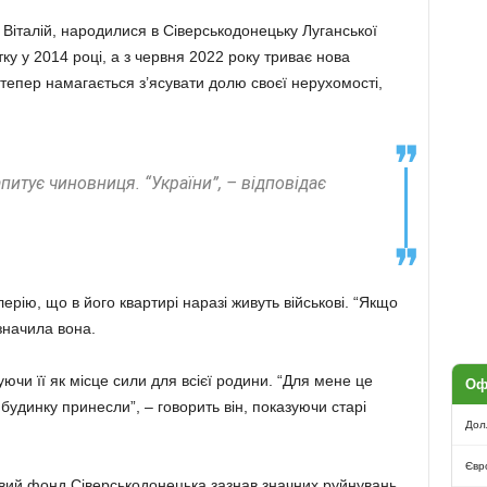
і Віталій, народилися в Сіверськодонецьку Луганської
тку у 2014 році, а з червня 2022 року триває нова
 тепер намагається з’ясувати долю своєї нерухомості,
питує чиновниця. “України”, – відповідає
рію, що в його квартирі наразі живуть військові. “Якщо
азначила вона.
ючи її як місце сили для всієї родини. “Для мене це
Оф
будинку принесли”, – говорить він, показуючи старі
Дол
Євр
ловий фонд Сіверськодонецька зазнав значних руйнувань,