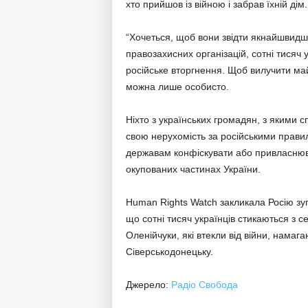
хто прийшов із війною і забрав їхній дім.
“Хочеться, щоб вони звідти якнайшвидше
правозахисних організацій, сотні тисяч
російське вторгнення. Щоб вилучити ма
можна лише особисто.
Ніхто з українських громадян, з якими 
свою нерухомість за російськими прав
державам конфіскувати або привласнюва
окупованих частинах України.
Human Rights Watch закликала Росію зуп
що сотні тисяч українців стикаються з 
Оленійчуки, які втекли від війни, намаг
Сіверськодонецьку.
Джерело:
Радіо Свобода