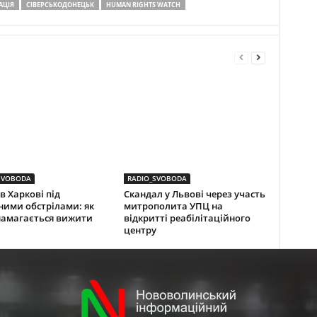
АЦІЯ
СІВЕРСЬКОДОНЕЦЬК
HUMAN RIGHTS WATCH
SVOBODA
RADIO_SVOBODA
в Харкові під
Скандал у Львові через участь
ними обстрілами: як
митрополита УПЦ на
намагається вижити
відкритті реабілітаційного
центру