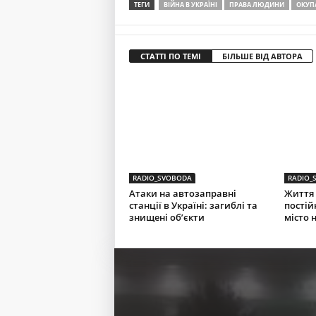
ТЕГИ
ВІЙНА В УКРАЇНІ
ПРАВА ЛЮДИНИ
ОКУП
СТАТТІ ПО ТЕМІ
БІЛЬШЕ ВІД АВТОРА
RADIO_SVOBODA
RADIO_
Атаки на автозаправні
Життя 
станції в Україні: загиблі та
постій
знищені об’єкти
місто 