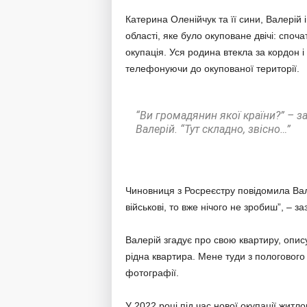
Катерина Оленійчук та її сини, Валерій 
області, яке було окуповане двічі: споча
окупація. Уся родина втекла за кордон і
телефонуючи до окупованої території.
“Ви громадянин якої країни?” – за
Валерій. “Тут складно, звісно…”
Чиновниця з Росреєстру повідомила Вале
військові, то вже нічого не зробиш”, – з
Валерій згадує про свою квартиру, опису
рідна квартира. Мене туди з пологового 
фотографії.
У 2022 році під час нової окупації жит