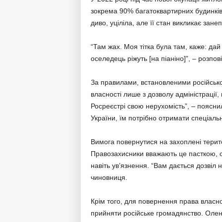
зокрема 90% багатоквартирних будинків
диво, уціліла, але її стан викликає зане
“Там жах. Моя тітка була там, каже: дай
оселедець ріжуть [на піаніно]”, – розпов
За правилами, встановленими російськ
власності лише з дозволу адміністрації,
Росреєстрі свою нерухомість”, – поясн
України, їм потрібно отримати спеціальн
Вимога повернутися на захоплені терито
Правозахисники вважають це пасткою, о
навіть ув’язнення. “Вам дається дозвіл 
чиновниця.
Крім того, для повернення права власно
прийняти російське громадянство. Олен