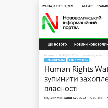
СУБОТА, 8 СЕРПНЯ, 2026
АКАУНТ
ПРАВИЛ
N
V
I
P
ЩО НОВОГО
НОВИНИ НОВОВОЛИН
Головна
RADIO_SVOBODA
Human Rights Watch з
НОВИНИ КРАЇНИ
RADIO_SVOBODA
Human Rights Wat
зупинити захопле
власності
Опубліковано
RADIO_SVOBODA
-
27.05.2026