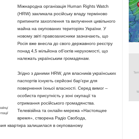
Міжнародна організація Human Rights Watch
(HRW) закликала російську владу терміново
припинити захоплення та вилучення цивільного
майна на окупованих територіях України. У
новому звіті правозахисники зазначають, що
Росія вже внесла до свого державного реєстру
понад 4,5 мільйона об’єктів нерухомості, що
належать українським громадянам.
Згідно з даними HRW, для власників українських
паспортів існують серйозні бар’єри для
повернення їхньої власності. Серед вимог –
особиста присутність у зоні окупації та
отримання російського громадянства.
аїнці
Телевізійна та онлайн-мережа «Настоящее
пації
время», створена Радіо Свобода,
 чия квартира залишилася в окупованому