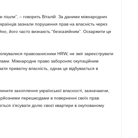
 пішли”, – говорить Віталій. За даними міжнародних
 українців зазнали порушення прав на власність через
йно, його часто визнають “безхазяйним”. Оскаржити це
спілкувалися правозахисники HRW, не зміг зареєструвати
илами. Міжнародне право забороняє окупаційним
ти приватну власність, однак це відбувається в
инити захоплення української власності, зазначаючи,
серйозними перешкодами в поверненні своїх прав.
аються з'ясувати долю своєї квартири в окупованому