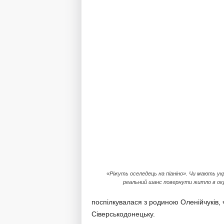
«Ріжуть оселедець на піаніно». Чи мають укр
реальний шанс повернути житло в оку
поспілкувалася з родиною Оленійчуків,
Сіверськодонецьку.