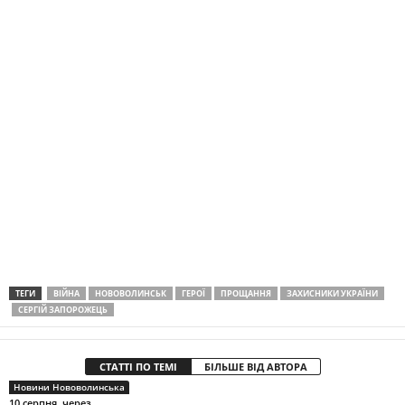
ТЕГИ
ВІЙНА
НОВОВОЛИНСЬК
ГЕРОЇ
ПРОЩАННЯ
ЗАХИСНИКИ УКРАЇНИ
СЕРГІЙ ЗАПОРОЖЕЦЬ
СТАТТІ ПО ТЕМІ
БІЛЬШЕ ВІД АВТОРА
Новини Нововолинська
10 серпня, через