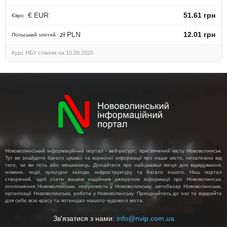
€ EUR
51.61 грн
Євро
zł PLN
12.01 грн
Польський злотий
Курс НБУ станом на 10.08.2026
Нововолинський інформаційний портал - веб-ресурс, присвячений місту Нововолинськ.
Тут ви знайдете багато цікавої та корисної інформації про наше місто, незалежно від
того, чи ви гість або мешканець. Дізнайтеся про найцікавіші місця для відвідування,
новини, події, культурні заходи, інфраструктуру та багато іншого. Наш портал
створений, щоб стати вашим надійним джерелом інформації про Нововолинськ,
оголошення Нововолинська, нерухомість у Нововолинську, автобазар Нововолинська,
організації Нововолинська, робота у Нововолинську. Приєднуйтесь до нас та відкрийте
для себе всю красу та потенціал нашого чудового міста.
Зв'язатися з нами:
info@nvip.com.ua