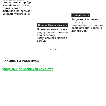
Нововолинськ проїде
жалобний кортеж із
тілом Героя з
Іваничівської громади
Миколи Кузнечихіна
Новини міста
Засідання виконавчого
комітету
Нововолинської міської
Новини Нововолинська
ради: важливі рішення
Нововолинська міська
для громади
рада ухвалила рішення
про передачу
комунального майна в
оренду
Залишити коментар
увійдіть щоб залишити коментар