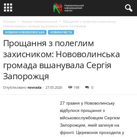
Головна
Новини Нововолинська
Прощання з полеглим захисником:
Нововолинська громада вшанувала Сергія Запорожця
НОВИНИ НОВОВОЛИНСЬКА
НОВИНИ МІСТА
Прощання з полеглим
захисником: Нововолинська
громада вшанувала Сергія
Запорожця
Опубліковано
novrada
-
27.05.2026
198
0
27 травня у Нововолинську
відбулося прощання з
військовослужбовцем Сергієм
Запорожцем, який загинув на
фронті. Церемонія проходила у