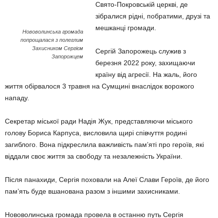
Свято-Покровській церкві, де
зібралися рідні, побратими, друзі та
мешканці громади.
Нововолинська громада
попрощалася з полеглим
Захисником Сергієм
Сергій Запорожець служив з
Запорожцем
березня 2022 року, захищаючи
країну від агресії. На жаль, його
життя обірвалося 3 травня на Сумщині внаслідок ворожого
нападу.
Секретар міської ради Надія Жук, представляючи міського
голову Бориса Карпуса, висловила щирі співчуття родині
загиблого. Вона підкреслила важливість пам’яті про героїв, які
віддали своє життя за свободу та незалежність України.
Після панахиди, Сергія поховали на Алеї Слави Героїв, де його
пам’ять буде вшанована разом з іншими захисниками.
Нововолинська громада провела в останню путь Сергія