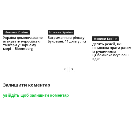
Новини Країни
Новини Країни
Україна домовилася не
Затримання стрілка у
Новини Країни
атакувати неросійські
Буковині: 11 днів у лісі
Десять речей, які
танкери у Чорному
не можна прати разом
морі – Bloomberg
із рушниками —
ця помилка псує ваш
одяг
Залишити коментар
увійдіть щоб залишити коментар