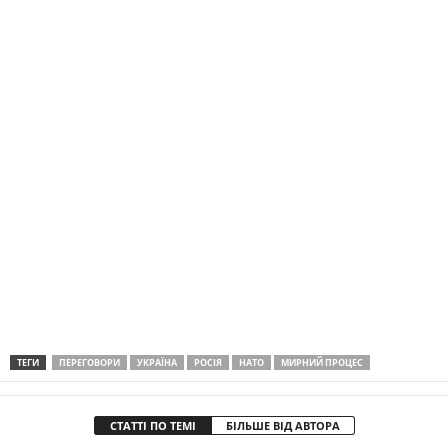
ТЕГИ
ПЕРЕГОВОРИ
УКРАЇНА
РОСІЯ
НАТО
МИРНИЙ ПРОЦЕС
СТАТТІ ПО ТЕМІ
БІЛЬШЕ ВІД АВТОРА