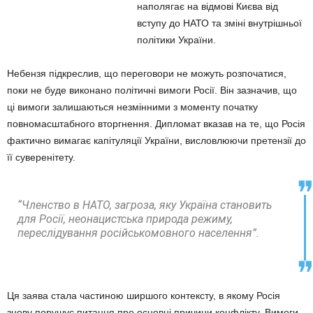
наполягає на відмові Києва від
вступу до НАТО та зміні внутрішньої
політики України.
Небензя підкреслив, що переговори не можуть розпочатися,
поки не буде виконано політичні вимоги Росії. Він зазначив, що
ці вимоги залишаються незмінними з моменту початку
повномасштабного вторгнення. Дипломат вказав на те, що Росія
фактично вимагає капітуляції України, висловлюючи претензії до
її суверенітету.
“Членство в НАТО, загроза, яку Україна становить
для Росії, неонацистська природа режиму,
переслідування російськомовного населення”.
Ця заява стала частиною ширшого контексту, в якому Росія
знову порушує питання про основні причини конфлікту. Вимоги