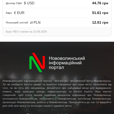
$ USD
44.76 грн
Доллар США
€ EUR
51.61 грн
Євро
zł PLN
12.01 грн
Польський злотий
Курс НБУ станом на 10.08.2026
Нововолинський інформаційний портал - веб-ресурс, присвячений місту Нововолинськ.
Тут ви знайдете багато цікавої та корисної інформації про наше місто, незалежно від
того, чи ви гість або мешканець. Дізнайтеся про найцікавіші місця для відвідування,
новини, події, культурні заходи, інфраструктуру та багато іншого. Наш портал
створений, щоб стати вашим надійним джерелом інформації про Нововолинськ,
оголошення Нововолинська, нерухомість у Нововолинську, автобазар Нововолинська,
організації Нововолинська, робота у Нововолинську. Приєднуйтесь до нас та відкрийте
для себе всю красу та потенціал нашого чудового міста.