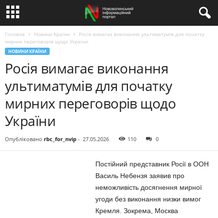
Головна
Новини Країни
Росія вимагає виконання ультиматумів для початку
мирних переговорів щодо України
НОВИНИ КРАЇНИ
Росія вимагає виконання
ультиматумів для початку
мирних переговорів щодо
України
Опубліковано
rbc_for_nvip
-
27.05.2026
110
0
Постійний представник Росії в ООН
Василь Небензя заявив про
неможливість досягнення мирної
угоди без виконання низки вимог
Кремля. Зокрема, Москва