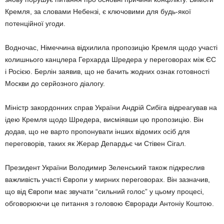
Кремля, за словами Небензі, є ключовими для будь-якої
потенційної угоди.
Водночас, Німеччина відхилила пропозицію Кремля щодо участі
колишнього канцлера Герхарда Шредера у переговорах між ЄС
і Росією. Берлін заявив, що не бачить жодних ознак готовності
Москви до серйозного діалогу.
Міністр закордонних справ України Андрій Сибіга відреагував на
ідею Кремля щодо Шредера, висміявши цю пропозицію. Він
додав, що не варто пропонувати інших відомих осіб для
переговорів, таких як Жерар Депардьє чи Стівен Сігал.
Президент України Володимир Зеленський також підкреслив
важливість участі Європи у мирних переговорах. Він зазначив,
що від Європи має звучати “сильний голос” у цьому процесі,
обговорюючи це питання з головою Євроради Антоніу Коштою.