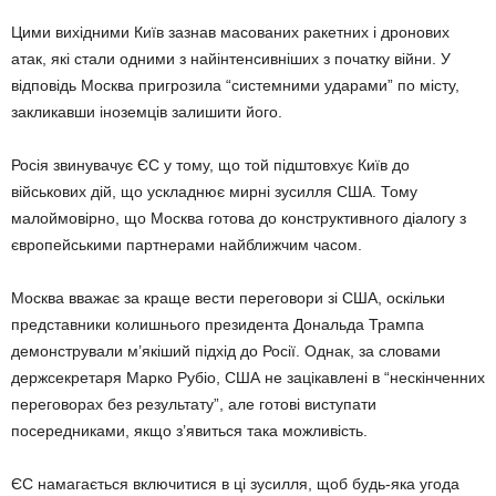
Цими вихідними Київ зазнав масованих ракетних і дронових
атак, які стали одними з найінтенсивніших з початку війни. У
відповідь Москва пригрозила “системними ударами” по місту,
закликавши іноземців залишити його.
Росія звинувачує ЄС у тому, що той підштовхує Київ до
військових дій, що ускладнює мирні зусилля США. Тому
малоймовірно, що Москва готова до конструктивного діалогу з
європейськими партнерами найближчим часом.
Москва вважає за краще вести переговори зі США, оскільки
представники колишнього президента Дональда Трампа
демонстрували м’якіший підхід до Росії. Однак, за словами
держсекретаря Марко Рубіо, США не зацікавлені в “нескінченних
переговорах без результату”, але готові виступати
посередниками, якщо з’явиться така можливість.
ЄС намагається включитися в ці зусилля, щоб будь-яка угода