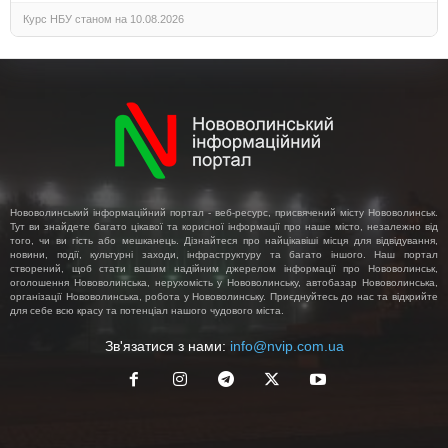
Курс НБУ станом на 10.08.2026
Нововолинський інформаційний портал - веб-ресурс, присвячений місту Нововолинськ.
Тут ви знайдете багато цікавої та корисної інформації про наше місто, незалежно від
того, чи ви гість або мешканець. Дізнайтеся про найцікавіші місця для відвідування,
новини, події, культурні заходи, інфраструктуру та багато іншого. Наш портал
створений, щоб стати вашим надійним джерелом інформації про Нововолинськ,
оголошення Нововолинська, нерухомість у Нововолинську, автобазар Нововолинська,
організації Нововолинська, робота у Нововолинську. Приєднуйтесь до нас та відкрийте
для себе всю красу та потенціал нашого чудового міста.
Зв'язатися з нами:
info@nvip.com.ua