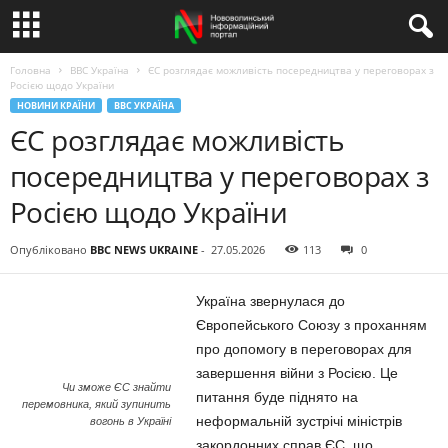
Головна
BBC Україна
ЄС розглядає можливість посередництва у переговорах з
Росією щодо України
НОВИНИ КРАЇНИ
BBC УКРАЇНА
ЄС розглядає можливість
посередництва у переговорах з
Росією щодо України
Опубліковано
BBC NEWS UKRAINE
-
27.05.2026
113
0
Україна звернулася до
Європейського Союзу з проханням
про допомогу в переговорах для
завершення війни з Росією. Це
Чи зможе ЄС знайти
питання буде піднято на
перемовника, який зупинить
неформальній зустрічі міністрів
вогонь в Україні
закордонних справ ЄС, що