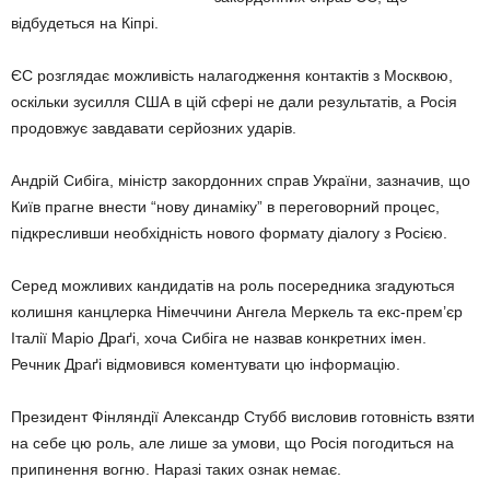
відбудеться на Кіпрі.
ЄС розглядає можливість налагодження контактів з Москвою,
оскільки зусилля США в цій сфері не дали результатів, а Росія
продовжує завдавати серйозних ударів.
Андрій Сибіга, міністр закордонних справ України, зазначив, що
Київ прагне внести “нову динаміку” в переговорний процес,
підкресливши необхідність нового формату діалогу з Росією.
Серед можливих кандидатів на роль посередника згадуються
колишня канцлерка Німеччини Ангела Меркель та екс-прем’єр
Італії Маріо Драґі, хоча Сибіга не назвав конкретних імен.
Речник Драґі відмовився коментувати цю інформацію.
Президент Фінляндії Александр Стубб висловив готовність взяти
на себе цю роль, але лише за умови, що Росія погодиться на
припинення вогню. Наразі таких ознак немає.