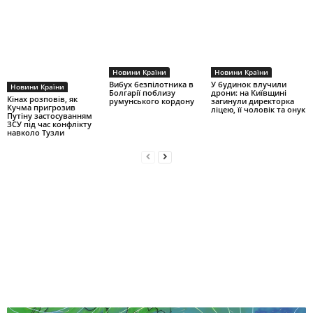
Новини Країни
Новини Країни
Вибух безпілотника в
У будинок влучили
Новини Країни
Болгарії поблизу
дрони: на Київщині
Кінах розповів, як
румунського кордону
загинули директорка
Кучма пригрозив
ліцею, її чоловік та онук
Путіну застосуванням
ЗСУ під час конфлікту
навколо Тузли