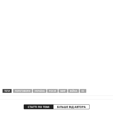
ТЕГИ
ПЕРЕГОВОРИ
УКРАЇНА
РОСІЯ
МИР
ВІЙНА
ЄС
СТАТТІ ПО ТЕМІ
БІЛЬШЕ ВІД АВТОРА