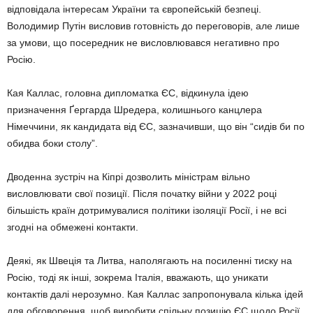
відповідала інтересам України та європейській безпеці.
Володимир Путін висловив готовність до переговорів, але лише
за умови, що посередник не висловлювався негативно про
Росію.
Кая Каллас, головна дипломатка ЄС, відкинула ідею
призначення Ґергарда Шредера, колишнього канцлера
Німеччини, як кандидата від ЄС, зазначивши, що він “сидів би по
обидва боки столу”.
Дводенна зустріч на Кіпрі дозволить міністрам вільно
висловлювати свої позиції. Після початку війни у 2022 році
більшість країн дотримувалися політики ізоляції Росії, і не всі
згодні на обмежені контакти.
Деякі, як Швеція та Литва, наполягають на посиленні тиску на
Росію, тоді як інші, зокрема Італія, вважають, що уникати
контактів далі нерозумно. Кая Каллас запропонувала кілька ідей
для обговорення, щоб виробити спільну позицію ЄС щодо Росії.