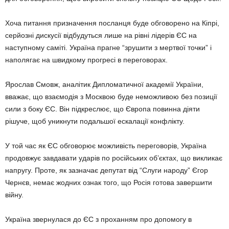
Хоча питання призначення посланця буде обговорено на Кіпрі,
серйозні дискусії відбудуться лише на рівні лідерів ЄС на
наступному саміті. Україна прагне “зрушити з мертвої точки” і
наполягає на швидкому прогресі в переговорах.
Ярослав Смовж, аналітик Дипломатичної академії України,
вважає, що взаємодія з Москвою буде неможливою без позиції
сили з боку ЄС. Він підкреслює, що Європа повинна діяти
рішуче, щоб уникнути подальшої ескалації конфлікту.
У той час як ЄС обговорює можливість переговорів, Україна
продовжує завдавати ударів по російських об’єктах, що викликає
напругу. Проте, як зазначає депутат від “Слуги народу” Єгор
Чернєв, немає жодних ознак того, що Росія готова завершити
війну.
Україна звернулася до ЄС з проханням про допомогу в