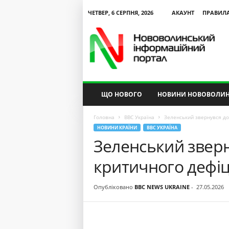
ЧЕТВЕР, 6 СЕРПНЯ, 2026
АКАУНТ
ПРАВИЛ
N
V
I
P
ЩО НОВОГО
НОВИНИ НОВОВОЛИН
Головна
BBC Україна
Зеленський звернувся до
НОВИНИ КРАЇНИ
BBC УКРАЇНА
Зеленський звер
критичного дефіц
Опубліковано
BBC NEWS UKRAINE
-
27.05.2026