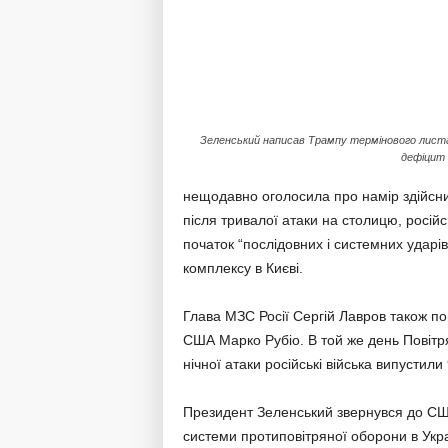
Зеленський написав Трампу термінового лист
дефіцит
нещодавно оголосила про намір здійснит
після тривалої атаки на столицю, росій
початок “послідовних і системних ударів
комплексу в Києві.
Глава МЗС Росії Сергій Лавров також п
США Марко Рубіо. В той же день Повітря
нічної атаки російські війська випустили
Президент Зеленський звернувся до СШ
системи протиповітряної оборони в Укра