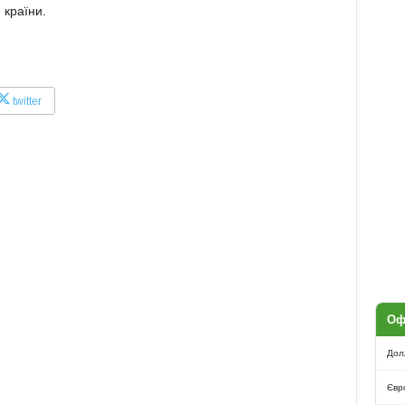
 країни.
twitter
Оф
Дол
Євр