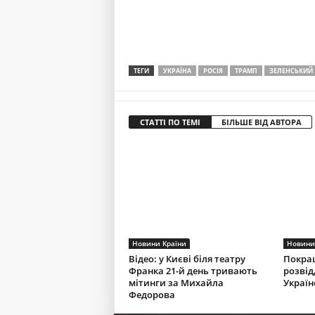
ТЕГИ
УКРАЇНА
РОСІЯ
ТРАМП
ЗЕ́ЛЕНСЬКИЙ
СТАТТІ ПО ТЕМІ
БІЛЬШЕ ВІД АВТОРА
Новини Країни
Новини
Відео: у Києві біля театру
Покра
Франка 21-й день тривають
розвід
мітинги за Михайла
Україн
Федорова