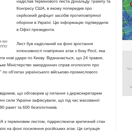
надіслав термінового листа Дональду Трампу та
Конгресу США, в якому попередив про
серйозний дефіцит засобів протиповітряної
оборони в Україні. Цю інформацію підтвердили
в Офісі президента.
а про
Лист був надісланий на фоні зростання
 ППО
інтенсивності повітряних атак з боку Росії, яка
и нові удари по Києву. Відзначається, що 24 травня,
ське Міністерство закордонних справ оголосило про
” по об’єктах українського військово-промислового
овідомив, що обговорив ці питання з держсекретарем
ні сили України зафіксували, що під час масованої
 90 ракет та 600 безпілотників.
А з терміновим листом, підкреслюючи критичний стан
їні на фоні посилення російських атак. Ця ситуація