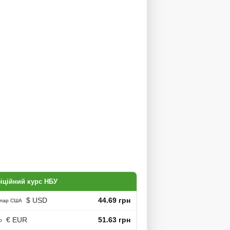
іційний курс НБУ
$ USD
44.69 грн
лар США
€ EUR
51.63 грн
о