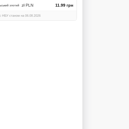
zł PLN
11.99 грн
ьський злотий
с НБУ станом на 06.08.2026