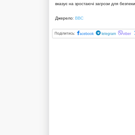
вказує на зростаючі загрози для безпеки
Джерело:
BBC
Поділитись:
acebook
telegram
viber