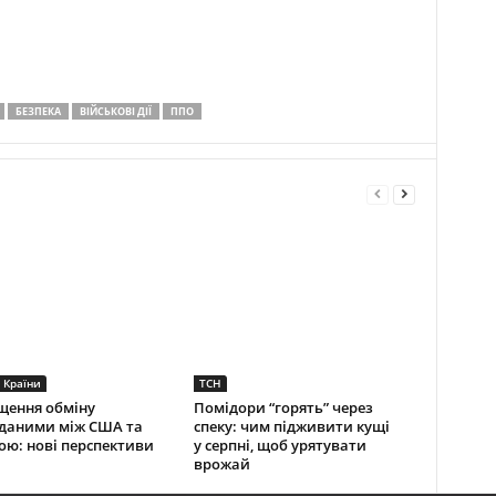
БЕЗПЕКА
ВІЙСЬКОВІ ДІЇ
ППО
 Країни
ТСН
щення обміну
Помідори “горять” через
даними між США та
спеку: чим підживити кущі
ою: нові перспективи
у серпні, щоб урятувати
врожай