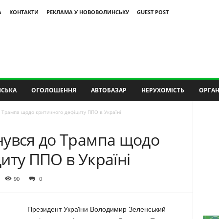
А
КОНТАКТИ
РЕКЛАМА У НОВОВОЛИНСЬКУ
GUEST POST
СЬКА
ОГОЛОШЕННЯ
АВТОБАЗАР
НЕРУХОМІСТЬ
ОРГАН
 Трампа щодо критичного дефіциту ППО в Україні
нувся до Трампа щодо
иту ППО в Україні
90
0
Президент України Володимир Зеленський