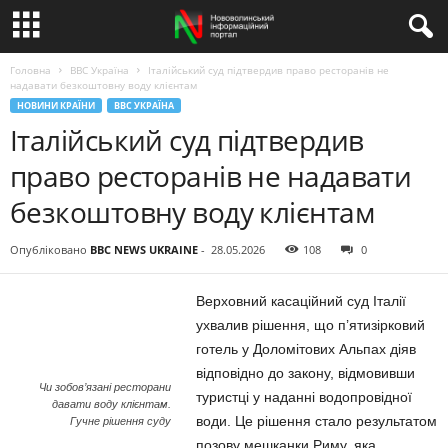
Головна
BBC Україна
Італійський суд підтвердив право ресторанів не
надавати безкоштовну воду клієнтам
НОВИНИ КРАЇНИ
BBC УКРАЇНА
Італійський суд підтвердив
право ресторанів не надавати
безкоштовну воду клієнтам
Опубліковано
BBC NEWS UKRAINE
-
28.05.2026
108
0
Верховний касаційний суд Італії
ухвалив рішення, що п’ятизірковий
готель у Доломітових Альпах діяв
відповідно до закону, відмовивши
Чи зобов’язані ресторани
туристці у наданні водопровідної
давати воду клієнтам.
води. Це рішення стало результатом
Гучне рішення суду
позову мешканки Риму, яка