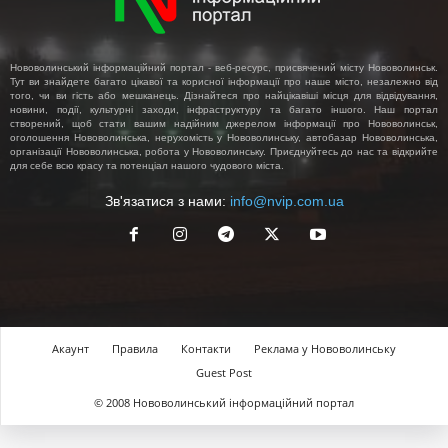
Нововолинський інформаційний портал - веб-ресурс, присвячений місту Нововолинськ.
Тут ви знайдете багато цікавої та корисної інформації про наше місто, незалежно від
того, чи ви гість або мешканець. Дізнайтеся про найцікавіші місця для відвідування,
новини, події, культурні заходи, інфраструктуру та багато іншого. Наш портал
створений, щоб стати вашим надійним джерелом інформації про Нововолинськ,
оголошення Нововолинська, нерухомість у Нововолинську, автобазар Нововолинська,
організації Нововолинська, робота у Нововолинську. Приєднуйтесь до нас та відкрийте
для себе всю красу та потенціал нашого чудового міста.
Зв'язатися з нами:
info@nvip.com.ua
Акаунт
Правила
Контакти
Реклама у Нововолинську
Guest Post
© 2008 Нововолинський інформаційний портал