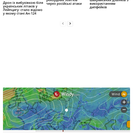
Дрон із вибухівкою біля
через російські атаки
використанням
українських літаків у
дипфейків
Лейпцигу: стало відомо
у якому стані Ан-124