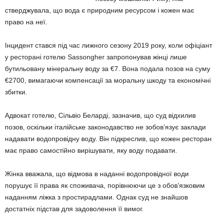
стверджувала, що вода є природним ресурсом і кожен має
право на неї.
Інцидент стався під час лижного сезону 2019 року, коли офіціант
у ресторані готелю Sassongher запропонував жінці лише
бутильовану мінеральну воду за €7. Вона подала позов на суму
€2700, вимагаючи компенсації за моральну шкоду та економічні
збитки.
Адвокат готелю, Сільвіо Беларді, зазначив, що суд відхилив
позов, оскільки італійське законодавство не зобов’язує заклади
надавати водопровідну воду. Він підкреслив, що кожен ресторан
має право самостійно вирішувати, яку воду подавати.
Жінка вважала, що відмова в наданні водопровідної води
порушує її права як споживача, порівнюючи це з обов’язковим
наданням ліжка з простирадлами. Однак суд не знайшов
достатніх підстав для задоволення її вимог.