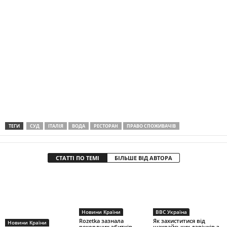
ТЕГИ
СУД
ІТАЛІЯ
ВОДА
РЕСТОРАН
ПРАВО СПОЖИВАЧІВ
СТАТТІ ПО ТЕМІ
БІЛЬШЕ ВІД АВТОРА
Новини Країни
BBC Україна
Rozetka зазнала
Як захиститися від
Новини Країни
рекордних збитків
шахрайських дзвінків з