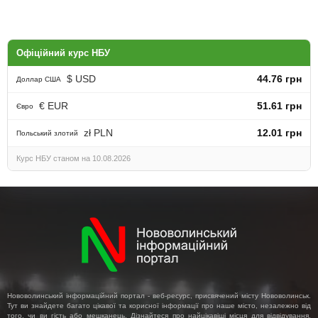
Офіційний курс НБУ
$ USD
44.76 грн
Доллар США
€ EUR
51.61 грн
Євро
zł PLN
12.01 грн
Польський злотий
Курс НБУ станом на 10.08.2026
Нововолинський інформаційний портал - веб-ресурс, присвячений місту Нововолинськ.
Тут ви знайдете багато цікавої та корисної інформації про наше місто, незалежно від
того, чи ви гість або мешканець. Дізнайтеся про найцікавіші місця для відвідування,