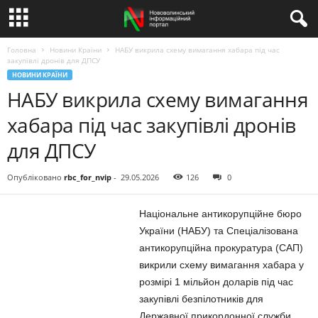
Головна
Новини Країни
НАБУ викрила схему вимагання хабара під час
закупівлі дронів для ДПСУ
НОВИНИ КРАЇНИ
НАБУ викрила схему вимагання
хабара під час закупівлі дронів
для ДПСУ
Опубліковано
rbc_for_nvip
-
29.05.2026
126
0
Національне антикорупційне бюро
України (НАБУ) та Спеціалізована
антикорупційна прокуратура (САП)
викрили схему вимагання хабара у
розмірі 1 мільйон доларів під час
закупівлі безпілотників для
Державної прикордонної служби.