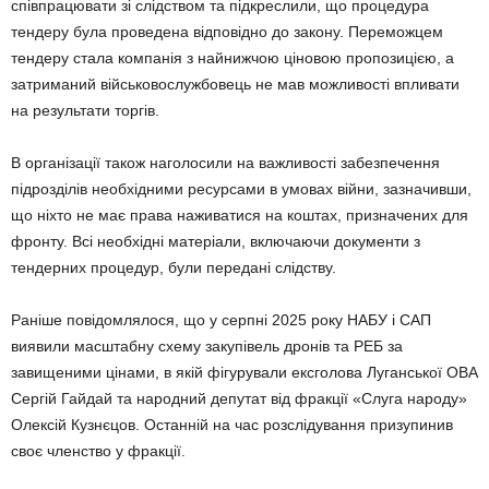
співпрацювати зі слідством та підкреслили, що процедура
тендеру була проведена відповідно до закону. Переможцем
тендеру стала компанія з найнижчою ціновою пропозицією, а
затриманий військовослужбовець не мав можливості впливати
на результати торгів.
В організації також наголосили на важливості забезпечення
підрозділів необхідними ресурсами в умовах війни, зазначивши,
що ніхто не має права наживатися на коштах, призначених для
фронту. Всі необхідні матеріали, включаючи документи з
тендерних процедур, були передані слідству.
Раніше повідомлялося, що у серпні 2025 року НАБУ і САП
виявили масштабну схему закупівель дронів та РЕБ за
завищеними цінами, в якій фігурували ексголова Луганської ОВА
Сергій Гайдай та народний депутат від фракції «Слуга народу»
Олексій Кузнєцов. Останній на час розслідування призупинив
своє членство у фракції.