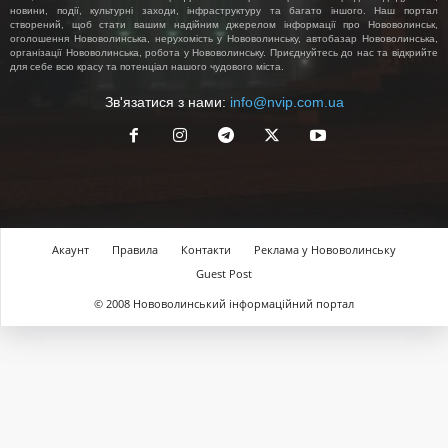
новини, події, культурні заходи, інфраструктуру та багато іншого. Наш портал
створений, щоб стати вашим надійним джерелом інформації про Нововолинськ,
оголошення Нововолинська, нерухомість у Нововолинську, автобазар Нововолинська,
організації Нововолинська, робота у Нововолинську. Приєднуйтесь до нас та відкрийте
для себе всю красу та потенціал нашого чудового міста.
Зв'язатися з нами:
info@nvip.com.ua
Акаунт
Правила
Контакти
Реклама у Нововолинську
Guest Post
© 2008 Нововолинський інформаційний портал