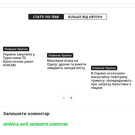
СТАТТІ ПО ТЕМІ
БІЛЬШЕ ВІД АВТОРА
Новини Країни
Україна закупила у
Новини Країни
Туреччини 70
Масована атака на
балістичних ракет
Одесу: дрони та ракети
ATACMS
завдають шкоди місту
Новини Країни
В Україні оголосили
масштабну повітряну
тривогу: попереджають
про загрозу балістики з
півдня
Залишити коментар
увійдіть щоб залишити коментар