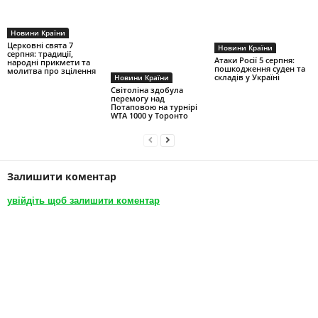
Новини Країни
Церковні свята 7
Новини Країни
серпня: традиції,
Атаки Росії 5 серпня:
народні прикмети та
пошкодження суден та
молитва про зцілення
складів у Україні
Новини Країни
Світоліна здобула
перемогу над
Потаповою на турнірі
WTA 1000 у Торонто
Залишити коментар
увійдіть щоб залишити коментар