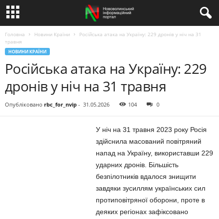
Головна
Новини Країни
Російська атака на Україну: 229 дронів у ніч на 31
травня
НОВИНИ КРАЇНИ
Російська атака на Україну: 229
дронів у ніч на 31 травня
Опубліковано
rbc_for_nvip
-
31.05.2026
104
0
У ніч на 31 травня 2023 року Росія
здійснила масований повітряний
напад на Україну, використавши 229
ударних дронів. Більшість
безпілотників вдалося знищити
завдяки зусиллям українських сил
протиповітряної оборони, проте в
деяких регіонах зафіксовано