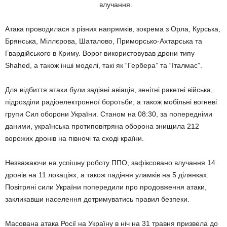
влучання.
Атака проводилася з різних напрямків, зокрема з Орла, Курська,
Брянська, Міллєрова, Шаталово, Приморсько-Ахтарська та
Гвардійського в Криму. Ворог використовував дрони типу
Shahed, а також інші моделі, такі як “Гербера” та “Італмас”.
Для відбиття атаки були задіяні авіація, зенітні ракетні війська,
підрозділи радіоелектронної боротьби, а також мобільні вогневі
групи Сил оборони України. Станом на 08:30, за попередніми
даними, українська протиповітряна оборона знищила 212
ворожих дронів на півночі та сході країни.
Незважаючи на успішну роботу ППО, зафіксовано влучання 14
дронів на 11 локаціях, а також падіння уламків на 5 ділянках.
Повітряні сили України попередили про продовження атаки,
закликавши населення дотримуватись правил безпеки.
Масована атака Росії на Україну в ніч на 31 травня призвела до