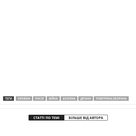
ТЕГИ
УКРАЇНА
РОСІЯ
ВІЙНА
БЕЗПЕКА
ДРОНИ
ПОВІТРЯНА ОБОРОНА
СТАТТІ ПО ТЕМІ
БІЛЬШЕ ВІД АВТОРА