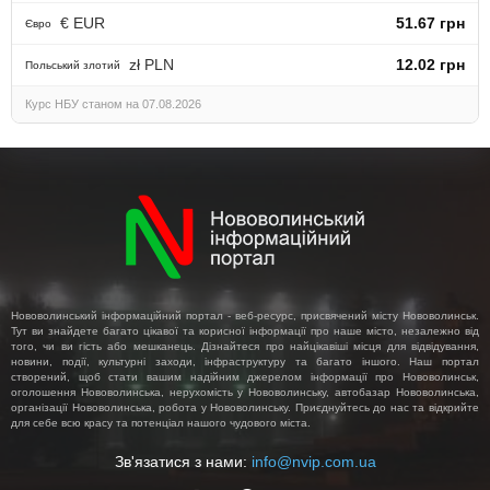
€ EUR
51.67 грн
Євро
zł PLN
12.02 грн
Польський злотий
Курс НБУ станом на 07.08.2026
Нововолинський інформаційний портал - веб-ресурс, присвячений місту Нововолинськ.
Тут ви знайдете багато цікавої та корисної інформації про наше місто, незалежно від
того, чи ви гість або мешканець. Дізнайтеся про найцікавіші місця для відвідування,
новини, події, культурні заходи, інфраструктуру та багато іншого. Наш портал
створений, щоб стати вашим надійним джерелом інформації про Нововолинськ,
оголошення Нововолинська, нерухомість у Нововолинську, автобазар Нововолинська,
організації Нововолинська, робота у Нововолинську. Приєднуйтесь до нас та відкрийте
для себе всю красу та потенціал нашого чудового міста.
Зв'язатися з нами:
info@nvip.com.ua