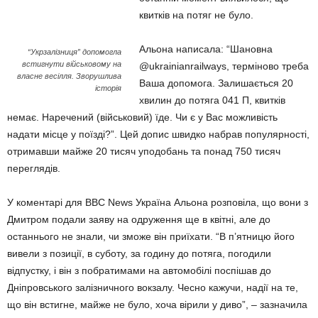
квитків на потяг не було.
Альона написала: “Шановна
“Укрзалізниця” допомогла
встигнути військовому на
@ukrainianrailways, терміново треба
власне весілля. Зворушлива
Ваша допомога. Залишається 20
історія
хвилин до потяга 041 П, квитків
немає. Наречений (військовий) їде. Чи є у Вас можливість
надати місце у поїзді?”. Цей допис швидко набрав популярності,
отримавши майже 20 тисяч уподобань та понад 750 тисяч
переглядів.
У коментарі для BBC News Україна Альона розповіла, що вони з
Дмитром подали заяву на одруження ще в квітні, але до
останнього не знали, чи зможе він приїхати. “В п’ятницю його
вивели з позиції, в суботу, за годину до потяга, погодили
відпустку, і він з побратимами на автомобілі поспішав до
Дніпровського залізничного вокзалу. Чесно кажучи, надії на те,
що він встигне, майже не було, хоча вірили у диво”, – зазначила