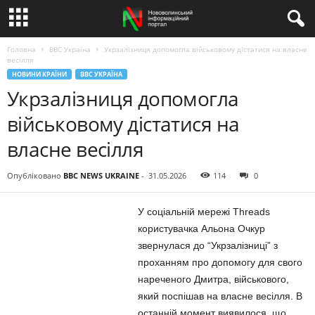
Головна
BBC Україна
Укрзалізниця допомогла військовому дістатися на власне
весілля
НОВИНИ КРАЇНИ
BBC УКРАЇНА
Укрзалізниця допомогла
військовому дістатися на
власне весілля
Опубліковано
BBC NEWS UKRAINE
-
31.05.2026
114
0
У соціальній мережі Threads
користувачка Альона Очкур
звернулася до “Укрзалізниці” з
проханням про допомогу для свого
нареченого Дмитра, військового,
який поспішав на власне весілля. В
останній момент виявилося, що