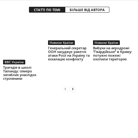
СТАТТІ ПО ТЕМІ
БІЛЬШЕ ВІД АВТОРА
Новини Країни
Новини Країни
Генеральний секретар
Вибухи на аеродромі
ООН засуджує ракетні
“Гвардійське” в Криму:
атаки Росії на Україну та
потужні пожежі
ескалацію конфлікту
охопили територію
BBC Україна
Трагедія в школі
Таїланду: семеро
загиблих унаслідок
стрілянини