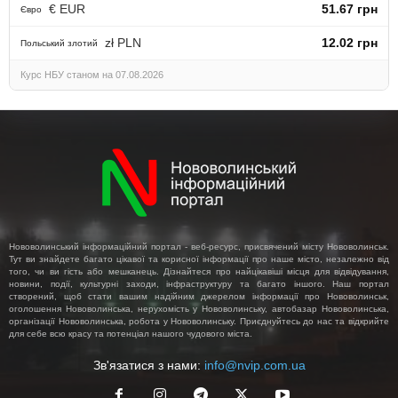
€ EUR
51.67 грн
Євро
zł PLN
12.02 грн
Польський злотий
Курс НБУ станом на 07.08.2026
Нововолинський інформаційний портал - веб-ресурс, присвячений місту Нововолинськ.
Тут ви знайдете багато цікавої та корисної інформації про наше місто, незалежно від
того, чи ви гість або мешканець. Дізнайтеся про найцікавіші місця для відвідування,
новини, події, культурні заходи, інфраструктуру та багато іншого. Наш портал
створений, щоб стати вашим надійним джерелом інформації про Нововолинськ,
оголошення Нововолинська, нерухомість у Нововолинську, автобазар Нововолинська,
організації Нововолинська, робота у Нововолинську. Приєднуйтесь до нас та відкрийте
для себе всю красу та потенціал нашого чудового міста.
Зв'язатися з нами:
info@nvip.com.ua