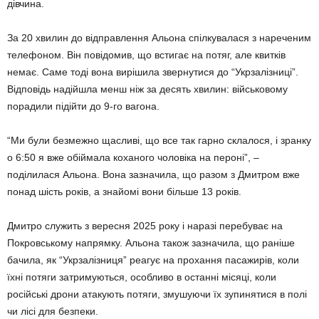
дівчина.
За 20 хвилин до відправлення Альона спілкувалася з нареченим
телефоном. Він повідомив, що встигає на потяг, але квитків
немає. Саме тоді вона вирішила звернутися до “Укрзалізниці”.
Відповідь надійшла менш ніж за десять хвилин: військовому
порадили підійти до 9-го вагона.
“Ми були безмежно щасливі, що все так гарно склалося, і зранку
о 6:50 я вже обіймала коханого чоловіка на пероні”, –
поділилася Альона. Вона зазначила, що разом з Дмитром вже
понад шість років, а знайомі вони більше 13 років.
Дмитро служить з вересня 2025 року і наразі перебуває на
Покровському напрямку. Альона також зазначила, що раніше
бачила, як “Укрзалізниця” реагує на прохання пасажирів, коли
їхні потяги затримуються, особливо в останні місяці, коли
російські дрони атакують потяги, змушуючи їх зупинятися в полі
чи лісі для безпеки.